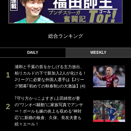
総合ランキング
DAILY
WEEKLY
浦和と千葉の首をかしげる主力放出、
柏リカルドの下で新加入2人が化ける！
Jリーグに必要な外国人選手は【Jリー
グ開幕｢初めての秋春制｣の大激論】(4)
｢守り方かっこよすぎ｣上田綺世が妻
の“ワンオペ騒動”に家族写真でアンサ
ー！ボールも嫁の炎上も収める“神対
応”に新婚の板倉、久保、長友夫妻も
続々エール！