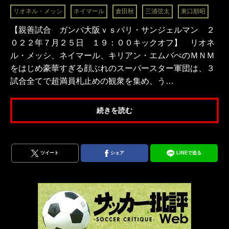
リオネル・メッシ
ネイマール
倉田秋
三浦弦太
東口順昭
【親善試合 ガンバ大阪ｖｓパリ・サンジェルマン ２
０２２年７月２５日 １９：００キックオフ】 リオネ
ル・メッシ、ネイマール、キリアン・エムバぺのＭＮＭ
をはじめ豪華すぎる顔ぶれのスーパースター軍団は、３
試合全てで超満員札止めの観衆を集め、う…
続きを読む
ツイート
シェア
LINEで送る