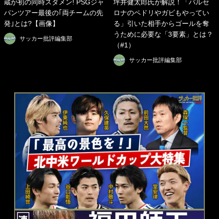
蔵が初の同時スタメン! PSGジャ
坪井健太郎氏が解説！「バルセ
パンツアー最後の｢両チームの先
ロナのペドリやガビもやってい
発｣とは?【画像】
る」引いた相手からゴールを奪
うために必要な「3要素」とは？
サッカー批評編集部
（#1）
サッカー批評編集部