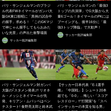
パリ・サンジェルマンのブラジ
パリ・サンジェルマンの「最強3
ル代表FWネイマールがガンバ大
トップの共演弾」でG大阪から大
阪GK東口順昭に「異例の試合中
量6ゴール！ネイマールのPKには
の握手」求める！ 「このGKマジ
ブーイングも、後半16分に「最
で神じゃん握手してもらおみた
強3トップ降臨」で大歓声！
いな光景」の声出た衝撃場面
サッカー批評編集部
サッカー批評編集部
パリ・サンジェルマン対ガンバ
【サッカー日本代表『E-1選手
大阪の｢スタメン発表｣!! リオネ
権』「中国戦」】シュート20本
ル・メッシとネイマールが先
超でも「0-0」…悔しい「スコア
発、キリアン・ムバッペはベン
レスドロー」!!“打開策”を「スペ
チスタート! 食野亮太郎と鈴木武
インサッカーの本質を知る男」