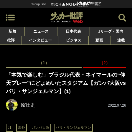
Group Site
新着
ニュース
日本代表
Jリーグ・国内
批評
インタビュー
ビジネス
動画
連載
（1）
（2）
「本気で楽しむ」ブラジル代表・ネイマールの“仰
天プレー”にどよめいたスタジアム【ガンバ大阪vs
パリ・サンジェルマン】(1)
原壮史
2022.07.26
J1
海外
ガンバ大阪
パリ・サンジェルマン