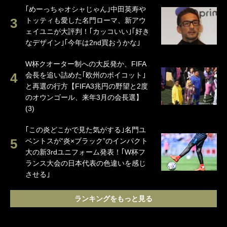
｢めーっちゃオシャじゃん｣中田英寿や
トッティも愛した名門ローマ、新アウ
ェイユニが大評判！｢カッコいい｣｢好き
なデザイン｣｢今年は2nd買おうかな｣
W杯クオーター制への大反発か、FIFA
会長を追い詰めた｢欧州のボイコット｣
と再選の行方【FIFA3兆円の野望と2度
のオウンゴール、来年3月の会長選】
(3)
｢この炎どこかで見た気がする｣名門ユ
ベントスが“炎×ブラック”のインパクト
大の新3rdユニフォーム発表！｢W杯フ
ランス大会の日本代表の色違いを感じ
させる｣
ランキングをもっと見る