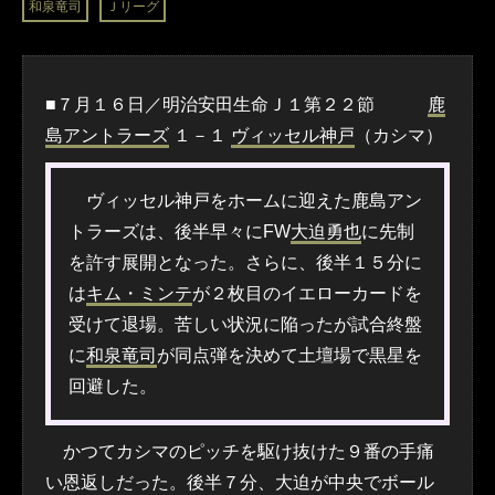
和泉竜司
Ｊリーグ
■７月１６日／明治安田生命Ｊ１第２２節
鹿
島アントラーズ
１－１
ヴィッセル神戸
（カシマ）
ヴィッセル神戸をホームに迎えた鹿島アン
トラーズは、後半早々にFW
大迫勇也
に先制
を許す展開となった。さらに、後半１５分に
は
キム・ミンテ
が２枚目のイエローカードを
受けて退場。苦しい状況に陥ったが試合終盤
に
和泉竜司
が同点弾を決めて土壇場で黒星を
回避した。
かつてカシマのピッチを駆け抜けた９番の手痛
い恩返しだった。後半７分、大迫が中央でボール