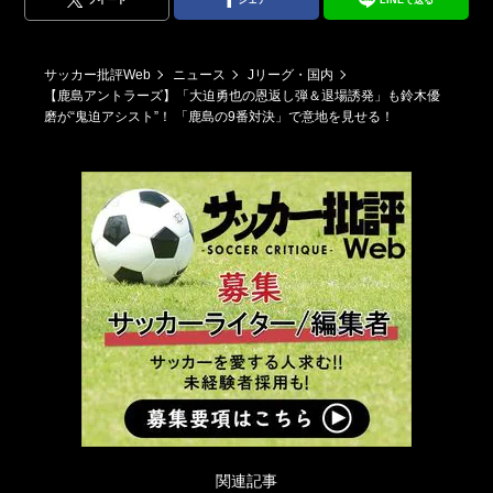
サッカー批評Web
ニュース
Jリーグ・国内
【鹿島アントラーズ】「大迫勇也の恩返し弾＆退場誘発」も鈴木優
磨が“鬼迫アシスト”！ 「鹿島の9番対決」で意地を見せる！
関連記事