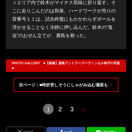
ィエリア内で鈴木がマイナス気味に折り返す。そ
こに走りこんだのは和泉。ハードワークが売りの
背番号１１は、試合終盤にもかかわらずボールを
浮かせることなく冷静に押し込んだ。鈴木の“鬼
迫”のおぜん立てが、鹿島を救った。
PHOTO GALLERY ■【画像】鹿島アントラーズーヴィッセル神戸の写真
■
次ページ：■時折苦しそうにしゃがみ込む場面も
1
2
3
ツイート
シェア
LINEで送る