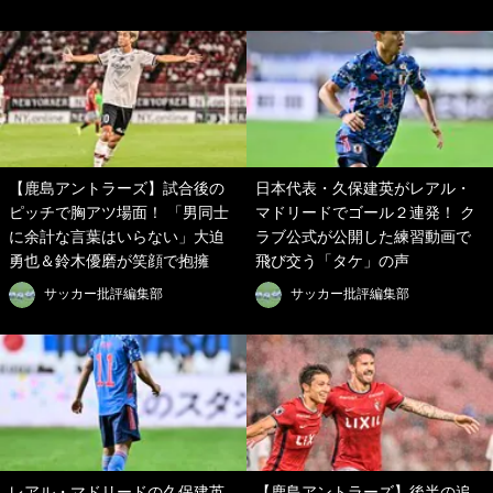
【鹿島アントラーズ】試合後の
日本代表・久保建英がレアル・
ピッチで胸アツ場面！ 「男同士
マドリードでゴール２連発！ ク
に余計な言葉はいらない」大迫
ラブ公式が公開した練習動画で
勇也＆鈴木優磨が笑顔で抱擁
飛び交う「タケ」の声
サッカー批評編集部
サッカー批評編集部
レアル・マドリードの久保建英
【鹿島アントラーズ】後半の追