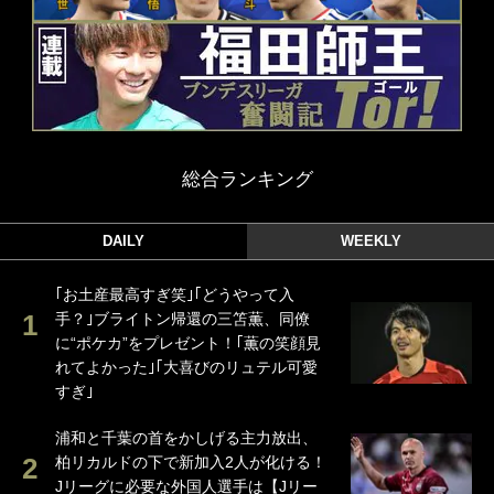
総合ランキング
DAILY
WEEKLY
｢お土産最高すぎ笑｣｢どうやって入
手？｣ブライトン帰還の三笘薫、同僚
に“ポケカ”をプレゼント！｢薫の笑顔見
れてよかった｣｢大喜びのリュテル可愛
すぎ｣
浦和と千葉の首をかしげる主力放出、
柏リカルドの下で新加入2人が化ける！
Jリーグに必要な外国人選手は【Jリー