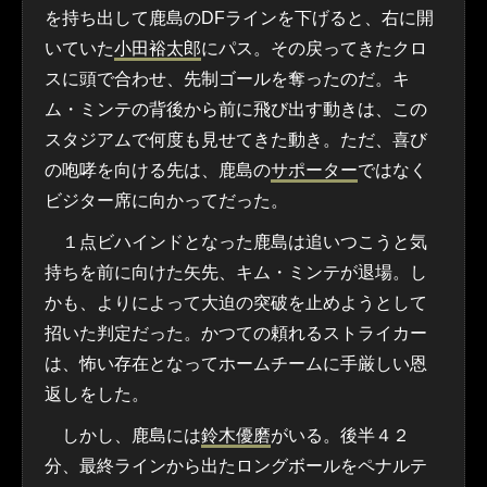
を持ち出して鹿島のDFラインを下げると、右に開
いていた
小田裕太郎
にパス。その戻ってきたクロ
スに頭で合わせ、先制ゴールを奪ったのだ。キ
ム・ミンテの背後から前に飛び出す動きは、この
スタジアムで何度も見せてきた動き。ただ、喜び
の咆哮を向ける先は、鹿島の
サポーター
ではなく
ビジター席に向かってだった。
１点ビハインドとなった鹿島は追いつこうと気
持ちを前に向けた矢先、キム・ミンテが退場。し
かも、よりによって大迫の突破を止めようとして
招いた判定だった。かつての頼れるストライカー
は、怖い存在となってホームチームに手厳しい恩
返しをした。
しかし、鹿島には
鈴木優磨
がいる。後半４２
分、最終ラインから出たロングボールをペナルテ