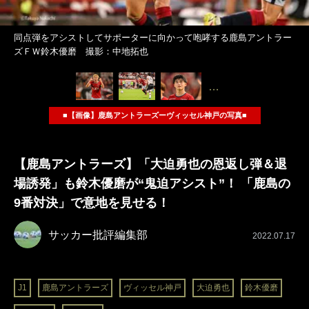
同点弾をアシストしてサポーターに向かって咆哮する鹿島アントラー
ズＦＷ鈴木優磨 撮影：中地拓也
…
■【画像】鹿島アントラーズーヴィッセル神戸の写真■
【鹿島アントラーズ】「大迫勇也の恩返し弾＆退
場誘発」も鈴木優磨が“鬼迫アシスト”！ 「鹿島の
9番対決」で意地を見せる！
サッカー批評編集部
2022.07.17
J1
鹿島アントラーズ
ヴィッセル神戸
大迫勇也
鈴木優磨