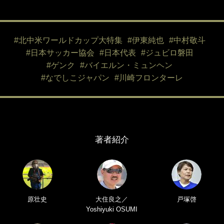
#北中米ワールドカップ大特集
#伊東純也
#中村敬斗
#日本サッカー協会
#日本代表
#ジュビロ磐田
#ゲンク
#バイエルン・ミュンヘン
#なでしこジャパン
#川崎フロンターレ
著者紹介
原壮史
大住良之／
戸塚啓
Yoshiyuki OSUMI