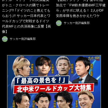
がトニ・クロースの隣でトレー
加点で「FW鈴木優磨&MF三竿健
ニング!! ｢ドイツのこと教えても
斗」がサポに吠える！ 2人がDF
らおう｣!! サッカー日本代表とワ
安西幸輝を抱きかかえたワケ
ールドカップで対戦するドイツ
サッカー批評編集部
代表MFとの共演画像に反響【画
像】
サッカー批評編集部