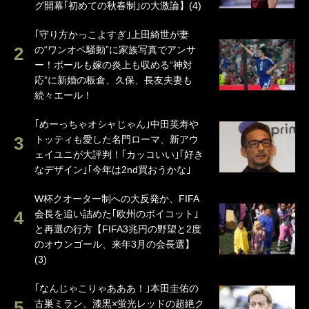
グ開幕｢初めての秋春制｣の大激論】(4)
｢守り方かっこよすぎ｣上田綺世が妻
の“ワンオペ騒動”に家族写真でアンサ
ー！ボールも嫁の炎上も収める“神対
応”に新婚の板倉、久保、長友夫妻も
続々エール！
｢めーっちゃオシャじゃん｣中田英寿や
トッティも愛した名門ローマ、新アウ
ェイユニが大評判！｢カッコいい｣｢好き
なデザイン｣｢今年は2nd買おうかな｣
W杯クオーター制への大反発か、FIFA
会長を追い詰めた｢欧州のボイコット｣
と再選の行方【FIFA3兆円の野望と2度
のオウンゴール、来年3月の会長選】
(3)
｢なんじゃこりゃあああ！｣本田圭佑の
古巣ミラン、漆黒×蛍光レッドの超絶ク