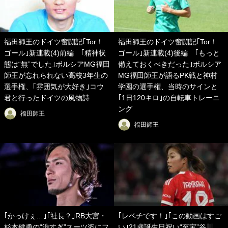
福田師王のドイツ奮闘記｢Tor！
福田師王のドイツ奮闘記｢Tor！
ゴール｣新連載(4)前編 ｢精神状
ゴール｣新連載(4)後編 ｢もっと
態は“無”でした｣ボルシアMG福田
備えておくべきだった｣ボルシア
師王が忘れられない高校3年生の
MG福田師王が語るPK戦と神村
選手権、｢雰囲気が大好き｣コウ
学園の選手権、当時のサインと
君と行ったドイツの風物詩
｢1日120キロ｣の自転車トレーニ
ング
福田師王
福田師王
｢かっけぇ…｣｢社長？｣RB大宮・
｢レベチです！｣｢この動画はすご
杉本健勇の“渋すぎ”スーツ姿にフ
い｣21歳誕生日祝い“至宝”谷川