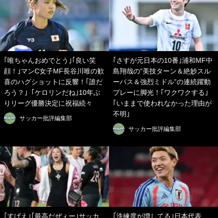
｢唯ちゃんおめでとう｣｢良い笑
｢さすが元日本の10番｣浦和MF中
顔！｣マンC女子MF長谷川唯の歓
島翔哉の“美技ターン＆絶妙スル
喜のハグショットに反響！｢誰だ
ーパス＆強烈ミドル”の連続躍動
ろう？｣「ケロリンだね｣10年ぶ
プレーに脚光！｢ワクワクする｣
りリーグ優勝決定に祝福続々
｢いままで使われなかった理由が
不明｣
サッカー批評編集部
サッカー批評編集部
｢すげえ｣｢最高だぜぇー｣サッカ
｢洗練度が増してる｣日本代表