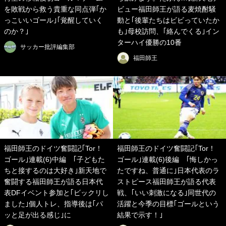
を敗戦から救う貴重な同点弾｢か
ビュー福田師王が語る麦焼酎騒
っこいいゴール｣｢覚醒していく
動と｢後輩たちはビビっていたか
のか？｣
も｣母校訪問、｢絡んでくる｣イン
ターハイ優勝の10番
サッカー批評編集部
福田師王
福田師王のドイツ奮闘記｢Tor！
福田師王のドイツ奮闘記｢Tor！
ゴール｣連載(6)中編 ｢子どもた
ゴール｣連載(6)後編 ｢悔しかっ
ちと接するのは大好き｣新天地で
たですね、普通に｣日本代表のラ
奮闘する福田師王が語る日本代
ストピース福田師王が語る代表
表DFイベント参加と｢ビックリし
戦、｢いい刺激になる｣同世代の
ました｣個人トレ、指導後は｢パ
活躍と今季の目標｢ゴールという
ッと足が出る感じ｣に
結果で示す！｣