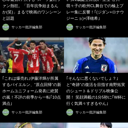
ァン熱狂。「百年抗争始まるん
萌々子の欧州CL舞台での極上プ
か(笑)」まるで映画のワンシーン
レー集に反響！｢(ジダン+ロナウ
と話題
ジーニョ)×澤穂希｣
サッカー批評編集部
サッカー批評編集部
｢これは爆売れ｣伊藤洋輝が所属
｢そんなに悪くないでしょ？｣
するバイエルン、“原点回帰”の新
と“奇跡”の復活を目指す南野拓実
ホームユニフォーム発表に絶賛
のシュート＆ドリブル映像公
の嵐！不評の前季から一転｢10点
開！ 笑顔満載の1分5秒に｢W杯に
満点｣
行く気満々すぎるやん｣
サッカー批評編集部
サッカー批評編集部