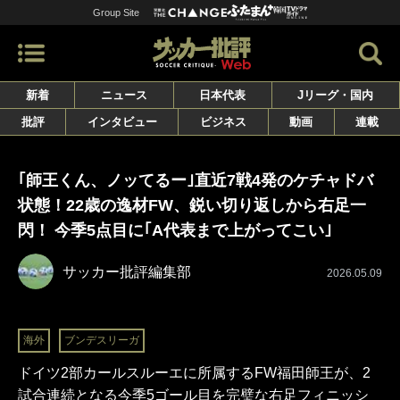
Group Site
新着
ニュース
日本代表
Jリーグ・国内
批評
インタビュー
ビジネス
動画
連載
｢師王くん、ノッてるー｣直近7戦4発のケチャドバ
状態！22歳の逸材FW、鋭い切り返しから右足一
閃！ 今季5点目に｢A代表まで上がってこい｣
サッカー批評編集部
2026.05.09
海外
ブンデスリーガ
ドイツ2部カールスルーエに所属するFW福田師王が、2
試合連続となる今季5ゴール目を完璧な右足フィニッシ