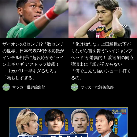
ザイオンの3センチ!?「数センチ
「化け物だな」上田綺世の下が
の世界」日本代表GK鈴木彩艶が
りながら宙を舞う“ハイジャンプ
インテル相手に超反応から“ライ
ヘッド”が驚異的！ 渡辺剛の同点
ン上ギリギリ”ストップ披露！
弾演出に「訳が分からない」
「リカバリー早すぎるだろ」
「何でこんな強いシュート打て
「頼もしすぎる」
るの」
サッカー批評編集部
サッカー批評編集部