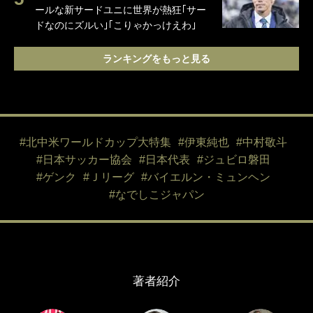
ールな新サードユニに世界が熱狂｢サー
ドなのにズルい｣｢こりゃかっけえわ｣
ランキングをもっと見る
#北中米ワールドカップ大特集
#伊東純也
#中村敬斗
#日本サッカー協会
#日本代表
#ジュビロ磐田
#ゲンク
#Ｊリーグ
#バイエルン・ミュンヘン
#なでしこジャパン
著者紹介