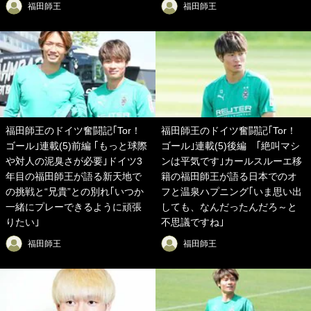
福田師王
福田師王
福田師王のドイツ奮闘記｢Tor！
福田師王のドイツ奮闘記｢Tor！
ゴール｣連載(5)前編 ｢もっと球際
ゴール｣連載(5)後編 ｢絶叫マシ
や対人の泥臭さが必要｣ドイツ3
ンは平気です｣カールスルーエ移
年目の福田師王が語る新天地で
籍の福田師王が語る日本でのオ
の挑戦と“兄貴”との別れ｢いつか
フと温泉ハプニング｢いま思い出
一緒にプレーできるように頑張
しても、なんだったんだろ～と
りたい｣
不思議ですね｣
福田師王
福田師王