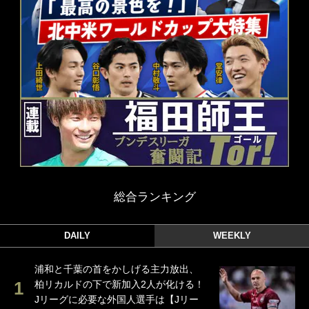
総合ランキング
DAILY
WEEKLY
浦和と千葉の首をかしげる主力放出、
柏リカルドの下で新加入2人が化ける！
Jリーグに必要な外国人選手は【Jリー