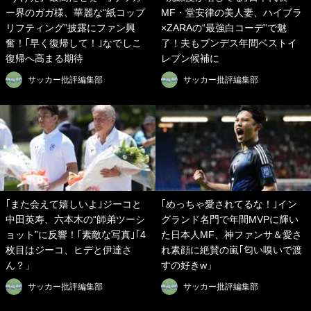
ー界のガガ様、華麗な“紙コップ
MF・堂安律の美人妻、ハイブラ
リフティング”披露にファン興
×ZARAの“最強白コーデ”で魅
奮！｢早く復帰して！｣なでしこ
了！夫もブンデス年間ベストイ
復帰へ高まる期待
レブン候補に
サッカー批評編集部
サッカー批評編集部
｢また会えて嬉しいよ｣ジーコと
｢めっちゃ愛されてるな！｣イン
中田英寿、六本木の“師弟ツーシ
グランド名門で年間MVPに輝い
ョット”に反響！｢素敵な写真｣｢4
た日本人MF、神ファンサ＆愛さ
枚目はジーコ、ヒデと伊達さ
れ素顔に絶賛の嵐｢匂い嗅いで渡
ん？」
すの好きw」
サッカー批評編集部
サッカー批評編集部