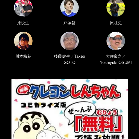
原悦生
戸塚啓
原壮史
川本梅花
後藤健生／Takeo
大住良之／
GOTO
Yoshiyuki OSUMI