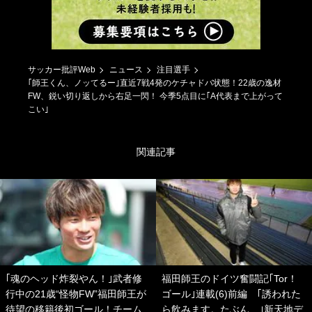
サッカー批評Web
ニュース
注目選手
｢師王くん、ノッてるー｣直近7戦4発のケチャドバ状態！22歳の逸材
FW、鋭い切り返しから右足一閃！ 今季5点目に｢A代表まで上がって
こい｣
関連記事
｢魂のヘッド炸裂やん！｣武者修
福田師王のドイツ奮闘記｢Tor！
行中の21歳“怪物FW”福田師王が
ゴール｣連載(6)前編 ｢誘われた
待望の移籍後初ゴール！チーム
ら飲みます。たぶん…｣新天地デ