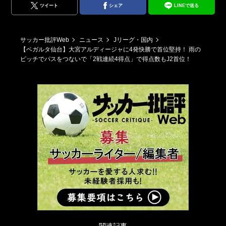
ツイート
シェア
LINEで送る
サッカー批評Web
ニュース
Jリーグ・国内
【ベガルタ仙台】大宮アルディージャに4発快勝で首位堅持！ 雨の
ピッチでパスをつないで「2戦連続4得点」で得点数もJ2首位！
関連記事