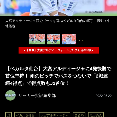
大宮アルディージャ戦でゴールを喜ぶベガルタ仙台の選手 撮影：中
地拓也
…
■【画像】大宮アルディージャーベガルタ仙台の写真■
【ベガルタ仙台】大宮アルディージャに4発快勝で
首位堅持！ 雨のピッチでパスをつないで「2戦連
続4得点」で得点数もJ2首位！
サッカー批評編集部
2022.05.22
J2
ベガルタ仙台
大宮アルディージャ
名倉巧
氣田亮真