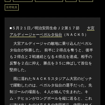
富樫敬真
■５月２１日／明治安田生命Ｊ２第１７節
大宮
アルディージャ
ー
ベガルタ仙台
（ＮＡＣＫ５）
大宮アルディージャの敵地に乗り込んだベガル
タ仙台が快勝した。 前半に２得点を奪うと、後半
も２得点と２戦連続となる４得点を達成。相手の
反撃を２点に抑え、勝点を３５に伸ばして首位を
堅持した。
雨に濡れたＮＡＣＫ５スタジアム大宮のピッチ
で躍動したのは、ベガルタ仙台の選手だった。先
制ゴールの場面も、４人が絡んで生まれた。キ
ム・テヒョンがロングボールを縦に送ると、これ
に抜け出したのは左ＳＢの
内田裕斗
。内田はサイ