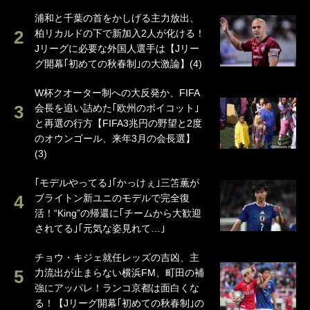
浦和と千葉の首をかしげる主力放出、
柏リカルドの下で新加入2人が化ける！
Jリーグに必要な外国人選手は【Jリー
グ開幕｢初めての秋春制｣の大激論】(4)
W杯クオーター制への大反発か、FIFA
会長を追い詰めた｢欧州のボイコット｣
と再選の行方【FIFA3兆円の野望と2度
のオウンゴール、来年3月の会長選】
(3)
｢モデルやってる｣｢かっけぇ｣三笘薫が
ブライトン新ユニのモデルで完全復
活！“King”の帰還に｢チームから大歓迎
されてる｣｢元気な姿見れて…｣
チョウ・キジェ就任レッズの吉凶、主
力流出が止まらない横浜FM、町田の補
強にアッパレ！ランコ京都は面白くな
る！【Jリーグ開幕｢初めての秋春制｣の