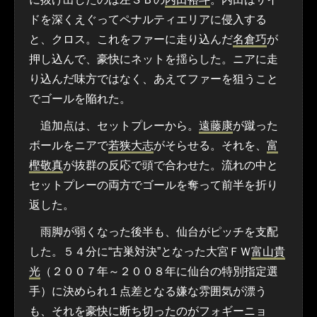
ドを深くえぐってペナルティエリアに侵入する
と、クロス。これをファーに走り込んだ
名倉巧
が
押し込んで、豪快にネットを揺らした。ニアに走
り込んだ味方ではなく、あえてファーを狙うこと
でゴールを陥れた。
追加点は、セットプレーから。
遠藤康
が蹴った
ボールをニアで
若狭大志
がそらせる。それを、
富
樫敬真
が抜群の反応で頭で合わせた。流れの中と
セットプレーの両方でゴールを奪って前半を折り
返した。
雨脚が弱くなった後半も、仙台がピッチを支配
した。５４分に“古巣対決”となった大宮ＦＷ
富山貴
光
（２００７年～２００８年に仙台の特別指定選
手）に決められ１点差となる嫌な雰囲気が漂う
も、それを豪快に断ち切ったのがフォギーニョ