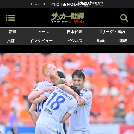
Group Site
新着
ニュース
日本代表
Jリーグ・国内
批評
インタビュー
ビジネス
動画
連載