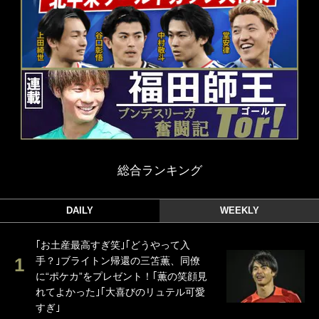
総合ランキング
DAILY
WEEKLY
｢お土産最高すぎ笑｣｢どうやって入
手？｣ブライトン帰還の三笘薫、同僚
に“ポケカ”をプレゼント！｢薫の笑顔見
れてよかった｣｢大喜びのリュテル可愛
すぎ｣