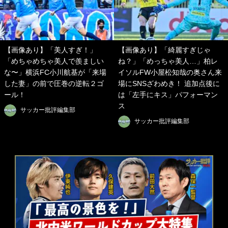
【画像あり】「美人すぎ！」
【画像あり】「綺麗すぎじゃ
「めちゃめちゃ美人で羨ましい
ね？」「めっちゃ美人…」柏レ
な〜」横浜FC小川航基が「来場
イソルFW小屋松知哉の奥さん来
した妻」の前で圧巻の逆転２ゴ
場にSNSざわめき！ 追加点後に
ール！
は「左手にキス」パフォーマン
ス
サッカー批評編集部
サッカー批評編集部