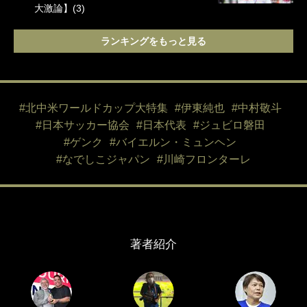
大激論】(3)
ランキングをもっと見る
#北中米ワールドカップ大特集
#伊東純也
#中村敬斗
#日本サッカー協会
#日本代表
#ジュビロ磐田
#ゲンク
#バイエルン・ミュンヘン
#なでしこジャパン
#川崎フロンターレ
著者紹介