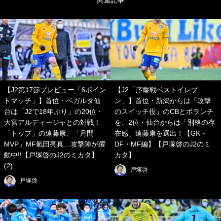
【J2第17節プレビュー「6ポイン
【J2「序盤戦ベストイレブ
トマッチ」】首位・ベガルタ仙
ン」】首位・新潟からは「攻撃
台は「J2で18年ぶり」の20位・
のスイッチ役」のCBとボランチ
大宮アルディージャとの対戦！
を、2位・仙台からは「別格の存
「トップ」の遠藤康、「月間
在感」遠藤康を選出！【GK・
MVP」MF氣田亮真…攻撃陣が躍
DF・MF編】【戸塚啓のJ2のミ
動中!!【戸塚啓のJ2のミカタ】
カタ】
(2)
戸塚啓
戸塚啓