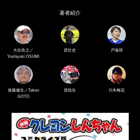
著者紹介
大住良之／
原壮史
戸塚啓
Yoshiyuki OSUMI
後藤健生／Takeo
原悦生
川本梅花
GOTO