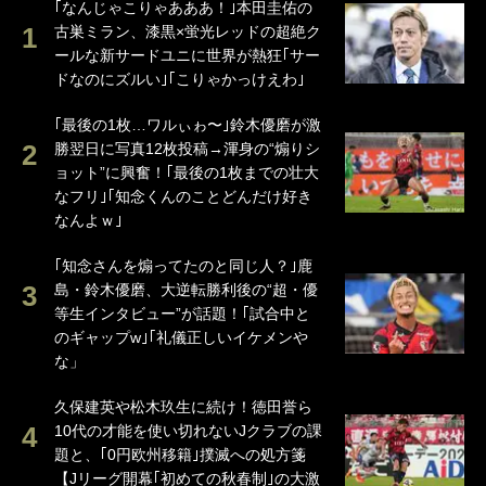
｢なんじゃこりゃあああ！｣本田圭佑の
古巣ミラン、漆黒×蛍光レッドの超絶ク
ールな新サードユニに世界が熱狂｢サー
ドなのにズルい｣｢こりゃかっけえわ｣
｢最後の1枚…ワルぃゎ〜｣鈴木優磨が激
勝翌日に写真12枚投稿→渾身の“煽りシ
ョット”に興奮！｢最後の1枚までの壮大
なフリ｣｢知念くんのことどんだけ好き
なんよｗ｣
｢知念さんを煽ってたのと同じ人？｣鹿
島・鈴木優磨、大逆転勝利後の“超・優
等生インタビュー”が話題！｢試合中と
のギャップw｣｢礼儀正しいイケメンや
な」
久保建英や松木玖生に続け！徳田誉ら
10代の才能を使い切れないJクラブの課
題と、｢0円欧州移籍｣撲滅への処方箋
【Jリーグ開幕｢初めての秋春制｣の大激