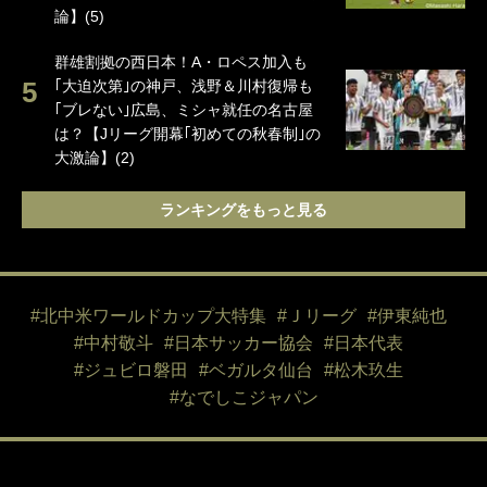
論】(5)
群雄割拠の西日本！A・ロペス加入も
｢大迫次第｣の神戸、浅野＆川村復帰も
｢ブレない｣広島、ミシャ就任の名古屋
は？【Jリーグ開幕｢初めての秋春制｣の
大激論】(2)
ランキングをもっと見る
#北中米ワールドカップ大特集
#Ｊリーグ
#伊東純也
#中村敬斗
#日本サッカー協会
#日本代表
#ジュビロ磐田
#ベガルタ仙台
#松木玖生
#なでしこジャパン