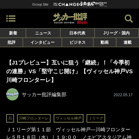
Group Site
新着
ニュース
日本代表
Jリーグ・国内
批評
インタビュー
ビジネス
動画
連載
【J1プレビュー】互いに狙う「継続」！「今季初
の連勝」VS「堅守こじ開け」【ヴィッセル神戸VS
川崎フロンターレ】
サッカー批評編集部
2022.05.17
J1
川崎フロンターレ
ヴィッセル神戸
Ｊリーグ
Ｊ１リーグ第１１節 ヴィッセル神戸―川崎フロンター
レ５月１８日（水）｜１９:００ ノエビアスタジアム神