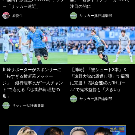
ー「サッカー遠近」
注目の的に
原悦生
サッカー批評編集部
川崎サポーターがスポンサーに
【川崎】「被シュート3本」＆
「粋すぎる横断幕メッセー
「遠野大弥の恩返し弾」で福岡
ジ」！銀行理事長が“一人チャン
に完勝！ 2試合連続の“IHゴー
ト”で応える「地域密着 理想の
ル”で鬼木監督も「大きい」
形」
サッカー批評編集部
サッカー批評編集部