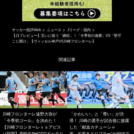
サッカー批評Web
ニュース
Jリーグ・国内
【J1プレビュー】互いに狙う「継続」！「今季初の連勝」VS「堅守
こじ開け」【ヴィッセル神戸VS川崎フロンターレ】
関連記事
川崎フロンターレ遠野大弥が
「かわいい」と「尊い」が渋
「今季初ゴール」を決めた！
滞！ 川崎の選手が試合後に披露
【川崎フロンターレｖｓアビス
した「献血カチューシャ
パ福岡】原悦生PHOTOギャラリ
姿」!!“若きドリブラー”がSNSで