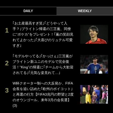
DAILY
WEEKLY
｢お土産最高すぎ笑｣｢どうやって入
手？｣ブライトン帰還の三笘薫、同僚
に“ポケカ”をプレゼント！｢薫の笑顔見
れてよかった｣｢大喜びのリュテル可愛
すぎ｣
｢モデルやってる｣｢かっけぇ｣三笘薫が
ブライトン新ユニのモデルで完全復
活！“King”の帰還に｢チームから大歓迎
されてる｣｢元気な姿見れて…｣
W杯クオーター制への大反発か、FIFA
会長を追い詰めた｢欧州のボイコット｣
と再選の行方【FIFA3兆円の野望と2度
のオウンゴール、来年3月の会長選】
(3)