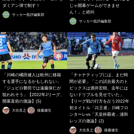
ダミアン弾で制す！
じゃ開幕ゲームができませ
ん！」と絶叫
サッカー批評編集部
サッカー批評編集部
「川崎の橘田健人は欧州に移籍
「チャナティップには、まだ時
する選手になるかもしれない」
間が必要」「この試合最大のト
「ジュビロ磐田では遠藤保仁が
ピックスは酒井宏樹。去年には
狙われそう」【2022年Jリーグ、
ないドリブルを見せていた」
開幕直前の激論】(5)
【リーグ戦の行方を占う2022年
初タイトル「J1王者」川崎フロ
大住良之
後藤健生
ンターレvs「天皇杯覇者」浦和
レッズの激論】(2)
大住良之
後藤健生