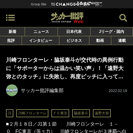
Group Site
新着
ニュース
日本代表
Jリーグ・国内
批評
インタビュー
ビジネス
動画
連載
川崎フロンターレ・脇坂泰斗が交代時の異例行動
に「サポーターからは温かい笑い声」！「遠野大
弥とのタッチ」に失敗し、再度ピッチに入って…
サッカー批評編集部
2022.02.19
J1
川崎フロンターレ
ＦＣ東京
脇坂泰斗
遠野大弥
■２月１８日／J1第１節 川崎フロンターレ １－
０ FC東京（等々力） 川崎フロンターレが３連覇へ白