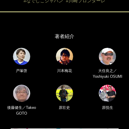
#なでしこジャパン
#川崎フロンターレ
著者紹介
戸塚啓
川本梅花
大住良之／
Yoshiyuki OSUMI
後藤健生／Takeo
原壮史
原悦生
GOTO