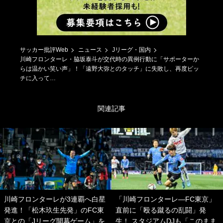
サッカー批評Web
ニュース
Jリーグ・国内
川崎フロンターレ・脇坂泰斗が交代時の異例行動に「サポーターか
らは温かい笑い声」！「遠野大弥とのタッチ」に失敗し、再度ピッ
チに入って…
関連記事
川崎フロンターレが3連覇へ白星
「川崎フロンターレ―FC東京」
発進！「松木玖生先発」のFC東
直前に「殴る蹴るの乱闘」発
京との「Jリーグ開幕ゲーム」を
生！ スタジアムDJも「このまま