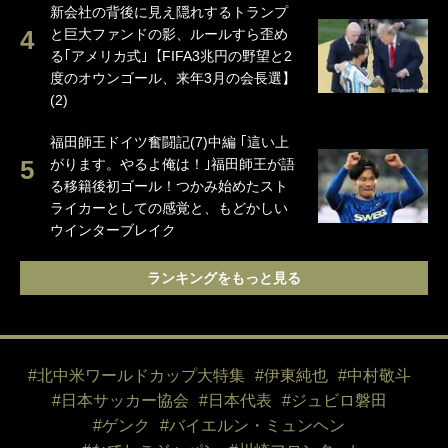
新会社の背後に見え隠れするトランプ
と巨大ファンドの影、ルールすら歪め
る｢アメリカ式｣【FIFA3兆円の野望と2
度のオウンゴール、来年3月の会長選】
(2)
福田師王ドイツ奮闘記(7)中編 ｢這い上
がります。やるよ俺は！｣福田師王が語
る移籍後初ゴール！つかみ始めたスト
ライカーとしての感覚と、もどかしい
ウインターブレイク
ランキングをもっと見る
#北中米ワールドカップ大特集
#伊東純也
#中村敬斗
#日本サッカー協会
#日本代表
#ジュビロ磐田
#ゲンク
#バイエルン・ミュンヘン