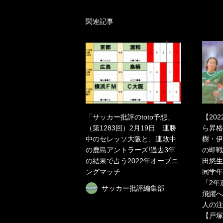
関連記事
「サッカー批評のtoto予想」
【202
（第1283回）2月19日 連勝
ら昇格
中のセレッソ大阪と、連敗中
樹・伊
の鹿島アントラーズ!過去3年
の即戦
の結果で占う2022年オープニ
田悠生
ングマッチ
同学年
「2年
サッカー批評編集部
飛躍へ
人の注
【戸塚