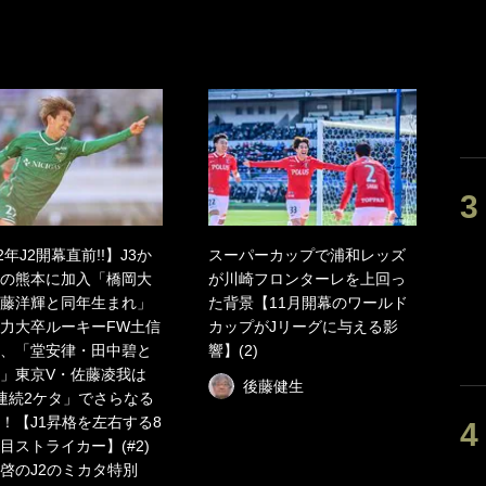
2年J2開幕直前!!】J3か
スーパーカップで浦和レッズ
の熊本に加入「橋岡大
が川崎フロンターレを上回っ
藤洋輝と同年生まれ」
た背景【11月開幕のワールド
力大卒ルーキーFW土信
カップがJリーグに与える影
、「堂安律・田中碧と
響】(2)
」東京V・佐藤凌我は
後藤健生
連続2ケタ」でさらなる
！【J1昇格を左右する8
目ストライカー】(#2)
啓のJ2のミカタ特別