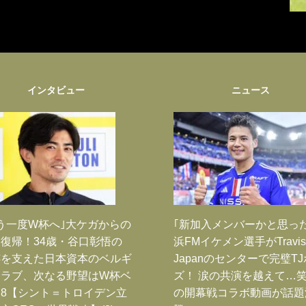
インタビュー
ニュース
う一度W杯へ｣大ケガからの
｢新加入メンバーかと思っ
復帰！34歳・谷口彰悟の
浜FMイケメン選手がTravis
跡を支えた日本資本のベルギ
Japanのセンターで完璧T
クラブ、次なる野望はW杯ベ
ズ！ 涙の共演を越えて…
8【シント＝トロイデン立
の開幕戦コラボ動画が話題