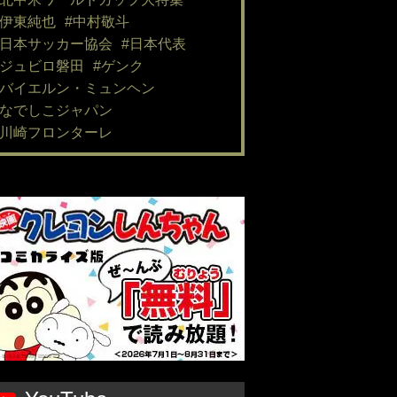
#伊東純也
#中村敬斗
#日本サッカー協会
#日本代表
#ジュビロ磐田
#ゲンク
#バイエルン・ミュンヘン
#なでしこジャパン
#川崎フロンターレ