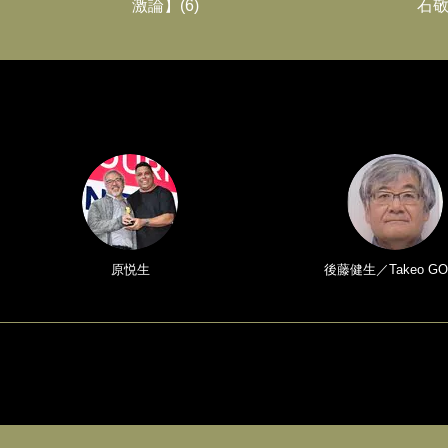
激論】(6)
石敬
原悦生
後藤健生／Takeo GO