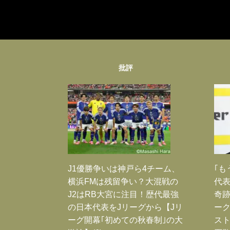
批評
J1優勝争いは神戸ら4チーム、
｢も
横浜FMは残留争い？大混戦の
代表
J2はRB大宮に注目！歴代最強
奇
の日本代表をJリーグから【Jリ
ー
ーグ開幕｢初めての秋春制｣の大
スト