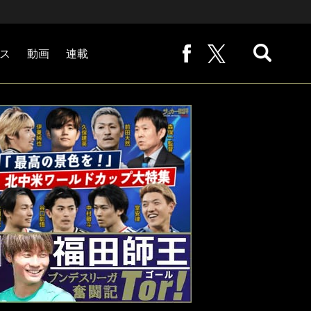
ス
動画
連載
熊崎敬の「路地から始まる処世術」
下田恒幸の「10倍面白くなるサッカー中継の見方」
サッカー批評PHOTOギャラリー「ピッチの焦点」
後藤健生の「蹴球放浪記」
原悦生PHOTOギャラリー「サッカー遠近」
「だれかに言いたくなる記録」
福田師王「ブンデスリーガ奮闘記 Tor!」
大住良之の「この世界のコーナーエリアから」