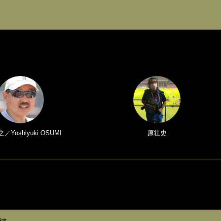
Yoshiyuki OSUMI
原壮史