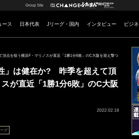
Group Site
ュース
日本代表
Jリーグ・国内
インタビュー
ビジネ
・国内
カー
ネジメント
Jリーグ・国内
戦術
注目選手
海外サッカー
監督
マネー
チームマネジメント
日本代表
て頂点を狙う横浜F・マリノスが直近「1勝1分6敗」のC大阪を迎え撃つ
性」は健在か? 昨季を超えて頂
スが直近「1勝1分6敗」のC大阪
2022.02.18
リーグ