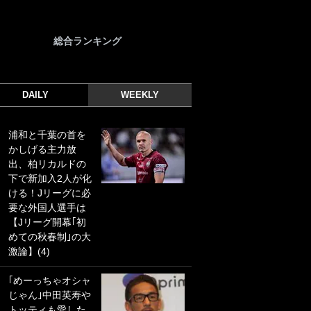
総合ランキング
DAILY
WEEKLY
浦和と千葉の首を
｢光の速さじゃん｣
かしげる主力放
｢えっぐいミドル｣
出、柏リカルドの
ドイツ名門移籍の
下で新加入2人が化
日本代表23歳ボラ
ける！Jリーグに必
ンチ、移籍後初ゴ
要な外国人選手は
ールに驚愕！｢見た
【Jリーグ開幕｢初
事ないシュートや｣
めての秋春制｣の大
｢聡がどんどん遠く
激論】(4)
なっていく」
｢めーっちゃオシャ
｢誰が止めれんねん
じゃん｣中田英寿や
w｣フェイエ上田綺
トッティも愛した
世の“神コース”弾丸