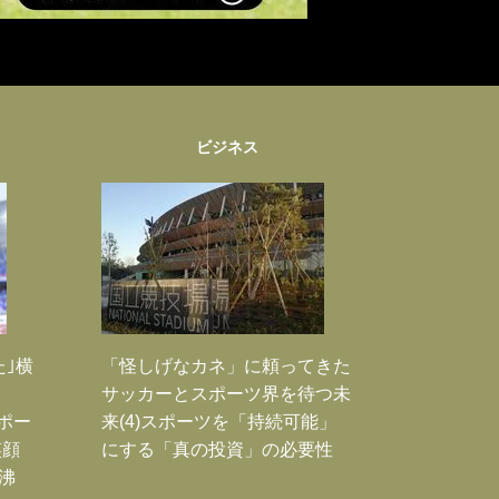
ビジネス
た｣横
「怪しげなカネ」に頼ってきた
サッカーとスポーツ界を待つ未
Jポー
来(4)スポーツを「持続可能」
笑顔
にする「真の投資」の必要性
沸