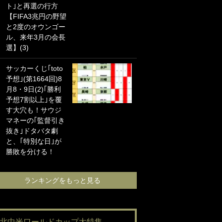
ト｣と再選の行方
海の夕日”新アウェ
【FIFA3兆円の野望
イユニに大反響｢か
と2度のオウンゴー
っこよすぎ｣｢革新
ル、来年3月の会長
的｣｢ソソられる！｣
選】(3)
｢お土産最高すぎ
サッカーくじ｢toto
笑｣｢どうやって入
予想｣(第1664回)8
手？｣ブライトン帰
月8・9日(2)｢勝利
還の三笘薫、同僚
予想7割以上｣を覆
に“ポケカ”をプレゼ
す大穴も！サウジ
ント！｢薫の笑顔見
マネーの｢監督引き
れてよかった｣｢大
抜き｣ドタバタ劇
喜びのリュテル可
と、｢特別な日｣が
愛すぎ｣
勝敗を分ける！
ランキングをも
ランキングをもっと見る
#北中米ワールドカップ大特集