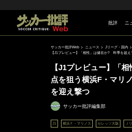
批評
ニ
Jリーグ
戦術
注目選手
海外サッ
監督
マネー
チームマ
日本代表
サッカー批評Web
ニュース
Jリーグ・国内
【J1プレビュー】「相性」は健在か? 昨季を超え
【J1プレビュー】「相
点を狙う横浜F・マリノ
を迎え撃つ
サッカー批評編集部
J1
横浜Ｆ・マリノス
セレッソ大阪
Ｊ