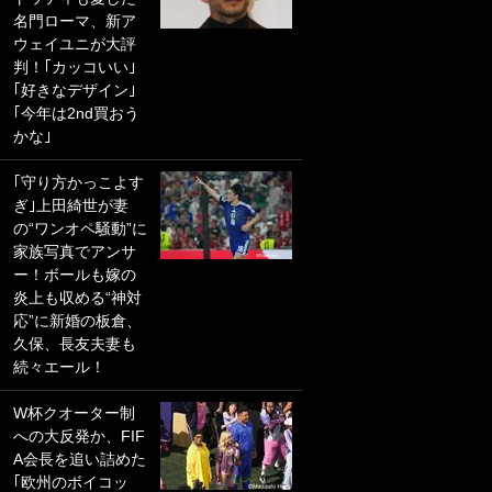
名門ローマ、新ア
PKにイタリア代表
ウェイユニが大評
GKも成す術なし！
判！｢カッコいい｣
｢ノーチャンスすぎ
｢好きなデザイン｣
るわ｣｢綺世のPKの
｢今年は2nd買おう
上手さは世界屈指
かな｣
かも｣
｢守り方かっこよす
｢また敬斗が魚に
ぎ｣上田綺世が妻
笑｣菅原由勢がW杯
の“ワンオペ騒動”に
戦士の夏休み秘蔵
家族写真でアンサ
ショット公開！ 川
ー！ボールも嫁の
口春奈と結婚のモ
炎上も収める“神対
テ男も登場で｢写真
応”に新婚の板倉、
全部楽しそう｣｢タ
久保、長友夫妻も
ケの水中かわいす
続々エール！
ぎる」
W杯クオーター制
｢セカンドで決まり
への大反発か、FIF
だな｣19歳の日本代
A会長を追い詰めた
表MFが加入したス
｢欧州のボイコッ
ペイン名門、“地中