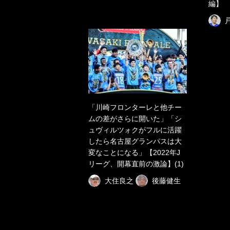
編】
「川崎フロンターレと他チー
ムの差がさらに開いた」「シ
ュヴィルツォクがフルに活躍
したら名古屋グランパスは大
変なことになる」【2022年J
リーグ、開幕直前の激論】(1)
大住良之
後藤健生