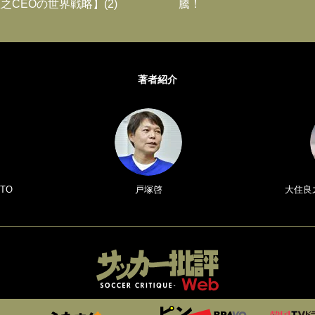
之CEOの世界戦略】(2)
騰！
著者紹介
TO
戸塚啓
大住良之／