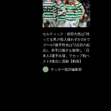
セルティック・前田大然は｢持
ってる男｣!!投入後わずか2分で
ゴール!!旗手怜央は｢2点目の起
点｣、井手口陽介も復帰し「日
本人3選手出場」でカップ戦ベ
スト8進出に貢献【動画】
サッカー批評編集部