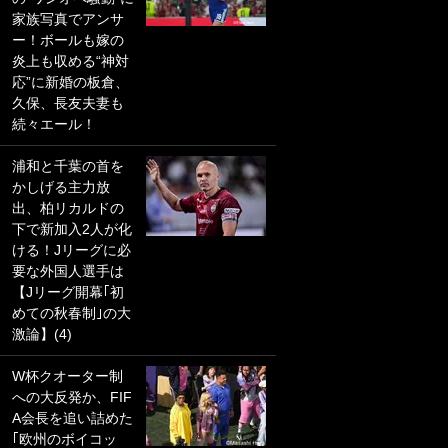
家族写真でアンサ
PKにイタリア代表
ー！ボールも嫁の
GKも成す術なし！
炎上も収める“神対
｢ノーチャンスすぎ
応”に新婚の板倉、
るわ｣｢綺世のPKの
久保、長友夫妻も
上手さは世界屈指
続々エール！
かも｣
浦和と千葉の首を
｢また敬斗が魚に
かしげる主力放
笑｣菅原由勢がW杯
出、柏リカルドの
戦士の夏休み秘蔵
下で新加入2人が化
ショット公開！ 川
ける！Jリーグに必
口春奈と結婚のモ
要な外国人選手は
テ男も登場で｢写真
【Jリーグ開幕｢初
全部楽しそう｣｢タ
めての秋春制｣の大
ケの水中かわいす
激論】(4)
ぎる」
W杯クオーター制
｢セカンドで決まり
への大反発か、FIF
だな｣19歳の日本代
A会長を追い詰めた
表MFが加入したス
｢欧州のボイコッ
ペイン名門、“地中