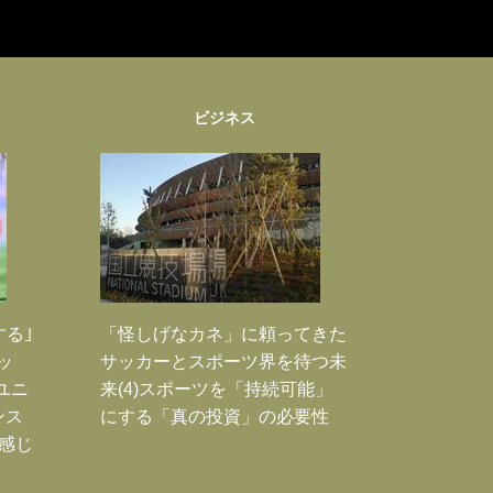
ビジネス
する｣
「怪しげなカネ」に頼ってきた
ッ
サッカーとスポーツ界を待つ未
ユニ
来(4)スポーツを「持続可能」
ンス
にする「真の投資」の必要性
感じ