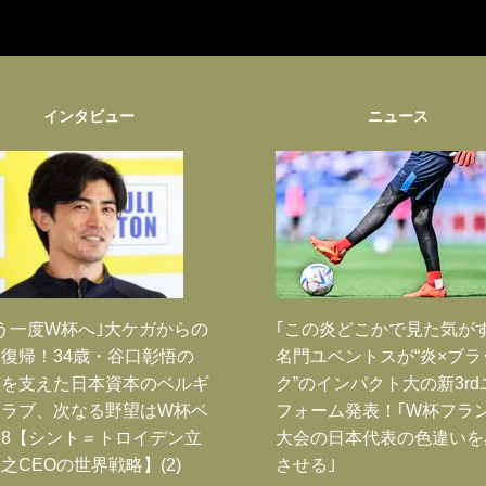
インタビュー
ニュース
う一度W杯へ｣大ケガからの
｢この炎どこかで見た気が
復帰！34歳・谷口彰悟の
名門ユベントスが“炎×ブラ
跡を支えた日本資本のベルギ
ク”のインパクト大の新3rd
クラブ、次なる野望はW杯ベ
フォーム発表！｢W杯フラ
8【シント＝トロイデン立
大会の日本代表の色違いを
之CEOの世界戦略】(2)
させる｣