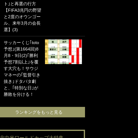
ト｣と再選の行方
海の夕日”新アウェ
【FIFA3兆円の野望
イユニに大反響｢か
と2度のオウンゴー
っこよすぎ｣｢革新
ル、来年3月の会長
的｣｢ソソられる！｣
選】(3)
｢お土産最高すぎ
サッカーくじ｢toto
笑｣｢どうやって入
予想｣(第1664回)8
手？｣ブライトン帰
月8・9日(2)｢勝利
還の三笘薫、同僚
予想7割以上｣を覆
に“ポケカ”をプレゼ
す大穴も！サウジ
ント！｢薫の笑顔見
マネーの｢監督引き
れてよかった｣｢大
抜き｣ドタバタ劇
喜びのリュテル可
と、｢特別な日｣が
愛すぎ｣
勝敗を分ける！
ランキングをも
ランキングをもっと見る
#北中米ワールドカップ大特集