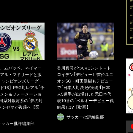
、ムバッペ、ネイマー
香川真司がついにシント＝ト
アル・マドリードと激
ロイデン｢デビュー｣!!首位ユニ
チャンピオンズリーグ・
オンSG・町田浩樹もデビュー
ド16】PSG対レアル｢予
で｢日本人対決｣が実現!｢日本
メン＆フォーメーショ
人5選手が出場｣した元日本代
銀河系対銀河系の｢夢の対
表10番の｢ベルギーデビュー戦
ベンゼマが復帰へ【図
結果｣は?【動画】
サッカー批評編集部
サッカー批評編集部