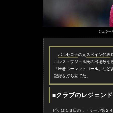
ジェラー
バルセロナ
の元
スペイン代表
ルレス・プジョル氏の出場数を
「圧巻ルーレットゴール」など
記録を打ち立てた。
■クラブのレジェン
ピケは１３日のラ・リーガ第２４