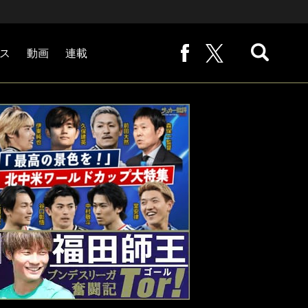
ス
動画
連載
熊崎敬の「路地から始まる処世術」
下田恒幸の「10倍面白くなるサッカー中継の見方」
サッカー批評PHOTOギャラリー「ピッチの焦点」
後藤健生の「蹴球放浪記」
原悦生PHOTOギャラリー「サッカー遠近」
「だれかに言いたくなる記録」
福田師王「ブンデスリーガ奮闘記 Tor!」
大住良之の「この世界のコーナーエリアから」