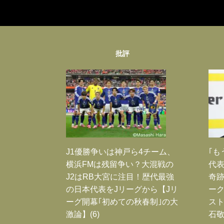
批評
J1優勝争いは神戸ら4チーム、
｢も
横浜FMは残留争い？大混戦の
代表
J2はRB大宮に注目！歴代最強
奇
の日本代表をJリーグから【Jリ
ー
ーグ開幕｢初めての秋春制｣の大
スト
激論】(6)
石敬