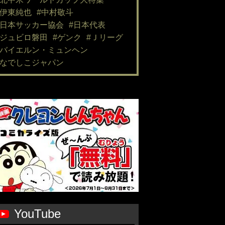
#伊東純也
#中村敬斗
#日本サッカー協会
#日本代表
#ジュビロ磐田
#ゲンク
#Ｊリーグ
#バイエルン・ミュンヘン
#なでしこジャパン
YouTube