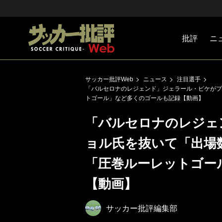
批評
ニ
Jリーグ
戦術
注目選手
海外サッ
監督
マネー
チームマ
日本代表
サッカー批評Web
ニュース
注目選手
「バルセロナのレジェンド」ジェラール・ピケがプ
トゴール」など多くのゴールも記録【動画】
「バルセロナのレジェ
ョル氏を抜いて「出場
「圧巻ルーレットゴー
【動画】
サッカー批評編集部