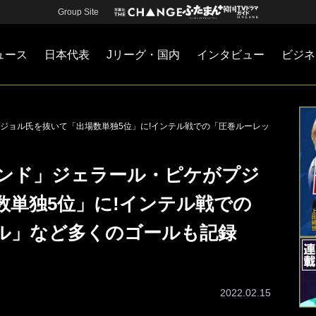
Group Site
ュース
日本代表
Jリーグ・国内
インタビュー
ビジネ
・国内
カー
ネジメント
Jリーグ・国内
戦術
注目選手
海外サッカー
監督
マネー
チームマネジメント
日本代表
ジョル氏を抜いて「出場数単独5位」に!インテル戦での「圧巻ルーレッ
ンド」ジェラール・ピケがプジ
数単独5位」に!インテル戦での
ル」など多くのゴールも記録
2022.02.15