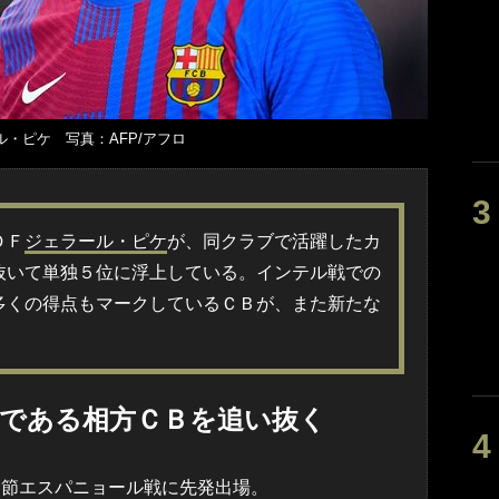
ル・ピケ 写真：AFP/アフロ
ＤＦ
ジェラール・ピケ
が、同クラブで活躍したカ
抜いて単独５位に浮上している。インテル戦での
多くの得点もマークしているＣＢが、また新たな
ドである相方ＣＢを追い抜く
節エスパニョール戦に先発出場。