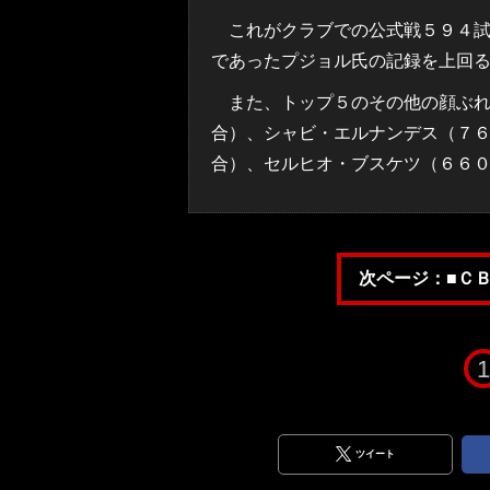
これがクラブでの公式戦５９４試
であったプジョル氏の記録を上回
また、トップ５のその他の顔ぶれ
合）、シャビ・エルナンデス（７
合）、セルヒオ・ブスケツ（６６
次ページ：■Ｃ
1
ツイート