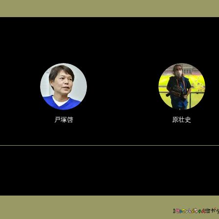
戸塚啓
原壮史