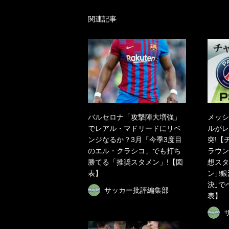
関連記事
バルセロナ「攻撃陣大増強」
メッシ
でレアル・マドリードにリベ
ルがレ
ンジなるか？3月「今季3度目
突!【
のエル・クラシコ」でも打ち
ラウン
勝てる「推奨スタメン」!【図
想スタ
表】
ン｣!
決｣で
サッカー批評編集部
表】