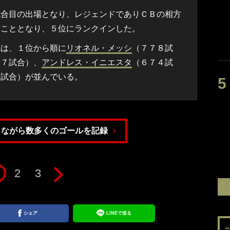
合目の出場となり、レジェンドでありＣＢの相方
ることとなり、５位にランクインした。
は、１位から順に
リオネル・メッシ
（７７８試
６７試合）、
アンドレス・イニエスタ
（６７４試
０試合）が並んでいる。
Ｂながら数多くのゴールを記録
2
3
シェア
LINEで送る