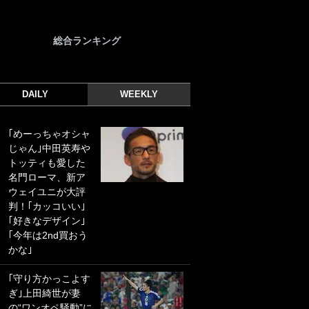
総合ランキング
DAILY
WEEKLY
｢めーっちゃオシャ
｢光の速さじゃん｣
じゃん｣中田英寿や
｢えっぐいミドル｣
トッティも愛した
ドイツ名門移籍の
名門ローマ、新ア
日本代表23歳ボラ
ウェイユニが大評
ンチ、移籍後初ゴ
判！｢カッコいい｣
ールに驚愕！｢見た
｢好きなデザイン｣
事ないシュートや｣
｢今年は2nd買おう
｢聡がどんどん遠く
かな｣
なっていく」
｢守り方かっこよす
｢誰が止めれんねん
ぎ｣上田綺世が妻
w｣フェイエ上田綺
の“ワンオペ騒動”に
世の“神コース”弾丸