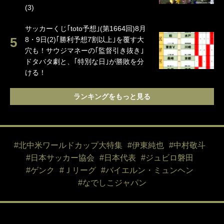
(3)
サッカーくじ｢toto予想｣(第1664回)8月
8・9日(2)｢勝利予想7割以上｣を覆す大
穴も！サウジマネーの｢監督引き抜き｣
ドタバタ劇と、｢特別な日｣が勝敗を分
ける！
ランキングをもっと見る
#北中米ワールドカップ大特集
#伊東純也
#中村敬斗
#日本サッカー協会
#日本代表
#ジュビロ磐田
#ゲンク
#Ｊリーグ
#バイエルン・ミュンヘン
#なでしこジャパン