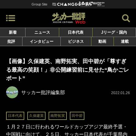
Group Site
新着
ニュース
日本代表
Jリーグ・国内
批評
インタビュー
ビジネス
動画
連載
【画像】久保建英、南野拓実、田中碧が「尊すぎ
る最高の笑顔！」非公開練習前に見せた“鳥かごレ
ポート”
サッカー批評編集部
2022.01.26
日本代表
久保建英
南野拓実
田中碧
１月２７日に行われるワールドカップアジア最終予選・
中国戦に向けて、２５日、サッカー日本代表が千葉県内