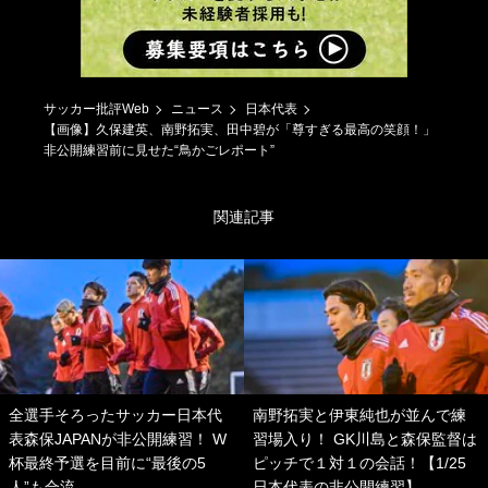
サッカー批評Web
ニュース
日本代表
【画像】久保建英、南野拓実、田中碧が「尊すぎる最高の笑顔！」
非公開練習前に見せた“鳥かごレポート”
関連記事
全選手そろったサッカー日本代
南野拓実と伊東純也が並んで練
表森保JAPANが非公開練習！ W
習場入り！ GK川島と森保監督は
杯最終予選を目前に“最後の5
ピッチで１対１の会話！【1/25
人”も合流
日本代表の非公開練習】