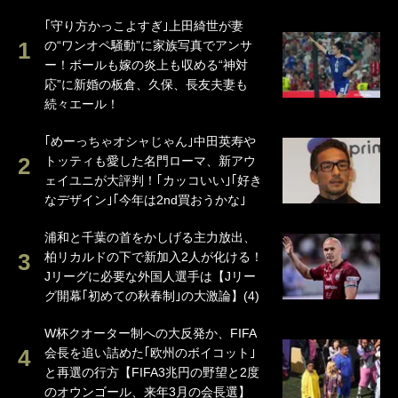
｢守り方かっこよすぎ｣上田綺世が妻
の“ワンオペ騒動”に家族写真でアンサ
ー！ボールも嫁の炎上も収める“神対
応”に新婚の板倉、久保、長友夫妻も
続々エール！
｢めーっちゃオシャじゃん｣中田英寿や
トッティも愛した名門ローマ、新アウ
ェイユニが大評判！｢カッコいい｣｢好き
なデザイン｣｢今年は2nd買おうかな｣
浦和と千葉の首をかしげる主力放出、
柏リカルドの下で新加入2人が化ける！
Jリーグに必要な外国人選手は【Jリー
グ開幕｢初めての秋春制｣の大激論】(4)
W杯クオーター制への大反発か、FIFA
会長を追い詰めた｢欧州のボイコット｣
と再選の行方【FIFA3兆円の野望と2度
のオウンゴール、来年3月の会長選】