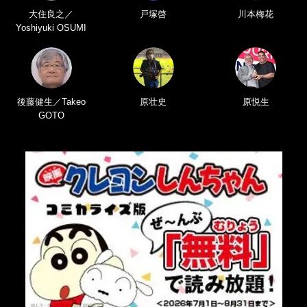
大住良之／
戸塚啓
川本梅花
Yoshiyuki OSUMI
後藤健生／Takeo
原壮史
原悦生
GOTO