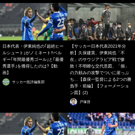
日本代表・伊東純也の｢超絶ヒー
【サッカー日本代表2021年分
ルシュート｣がノミネート!!ベル
析】久保建英、伊東純也「不
ギー｢年間最優秀ゴール｣と｢最優
在」のサウジアラビア戦で惨
秀選手｣を獲得したのは?【動
敗！不明瞭な交代意図、「個」
画】
の力頼みの攻撃でついに崖っぷ
ち…【森保一監督による2つの勝
サッカー批評編集部
負手・前編】【フォーメーショ
ン図】(2)
戸塚啓