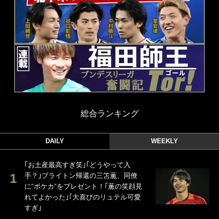
総合ランキング
DAILY
WEEKLY
｢お土産最高すぎ笑｣｢どうやって入
手？｣ブライトン帰還の三笘薫、同僚
に“ポケカ”をプレゼント！｢薫の笑顔見
れてよかった｣｢大喜びのリュテル可愛
すぎ｣