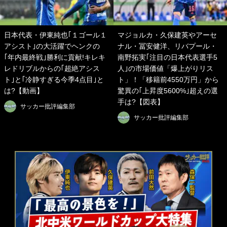
日本代表・伊東純也｢１ゴール１
マジョルカ・久保建英やアーセ
アシスト｣の大活躍でヘンクの
ナル・冨安健洋、リバプール・
｢年内最終戦｣勝利に貢献!キレキ
南野拓実｢注目の日本代表選手5
レドリブルからの｢超絶アシス
人｣の市場価値「爆上がりリス
ト｣と｢冷静すぎる今季4点目｣と
ト」！「移籍前4550万円」から
は?【動画】
驚異の｢上昇度5600%｣超えの選
手は?【図表】
サッカー批評編集部
サッカー批評編集部