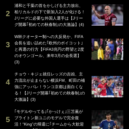
浦和と千葉の首をかしげる主力放出、
柏リカルドの下で新加入2人が化ける！
Jリーグに必要な外国人選手は【Jリー
グ開幕｢初めての秋春制｣の大激論】(4)
W杯クオーター制への大反発か、FIFA
会長を追い詰めた｢欧州のボイコット｣
と再選の行方【FIFA3兆円の野望と2度
のオウンゴール、来年3月の会長選】
(3)
チョウ・キジェ就任レッズの吉凶、主
力流出が止まらない横浜FM、町田の補
強にアッパレ！ランコ京都は面白くな
る！【Jリーグ開幕｢初めての秋春制｣の
大激論】(3)
｢モデルやってる｣｢かっけぇ｣三笘薫が
ブライトン新ユニのモデルで完全復
活！“King”の帰還に｢チームから大歓迎