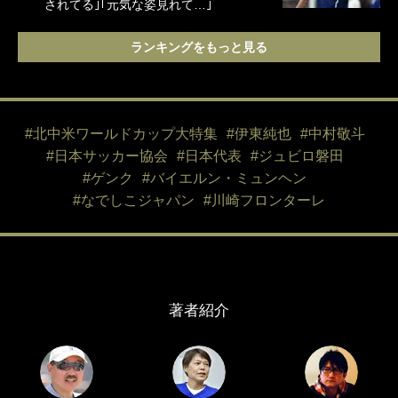
されてる｣｢元気な姿見れて…｣
ランキングをもっと見る
#北中米ワールドカップ大特集
#伊東純也
#中村敬斗
#日本サッカー協会
#日本代表
#ジュビロ磐田
#ゲンク
#バイエルン・ミュンヘン
#なでしこジャパン
#川崎フロンターレ
著者紹介