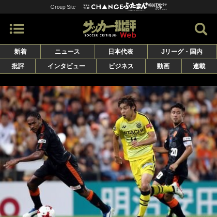
Group Site
新着
ニュース
日本代表
Jリーグ・国内
批評
インタビュー
ビジネス
動画
連載