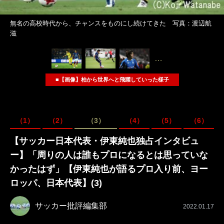
無名の高校時代から、チャンスをものにし続けてきた 写真：渡辺航
滋
…
■【画像】柏から世界へと飛躍していった様子
（1）
（2）
（3）
（4）
（5）
（6）
【サッカー日本代表・伊東純也独占インタビュ
ー】「周りの人は誰もプロになるとは思っていな
かったはず」【伊東純也が語るプロ入り前、ヨー
ロッパ、日本代表】(3)
サッカー批評編集部
2022.01.17