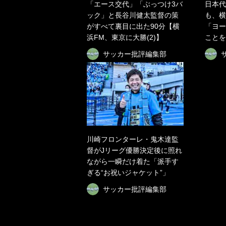
「エース交代」「ぶっつけ3バ
日本代
ック」と長谷川健太監督の策
も、横
がすべて裏目に出た90分【横
「ヨー
浜FM、東京に大勝(2)】
ことを
サッカー批評編集部
川崎フロンターレ・鬼木達監
督がJリーグ優勝決定後に照れ
ながら一瞬だけ着た「派手す
ぎる“お祝いジャケット”」
サッカー批評編集部