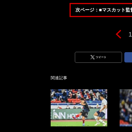
次ページ：■マスカット監
1
ツイート
関連記事