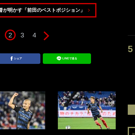
督が明かす「前田のベストポジション」
2
3
4
シェア
LINEで送る