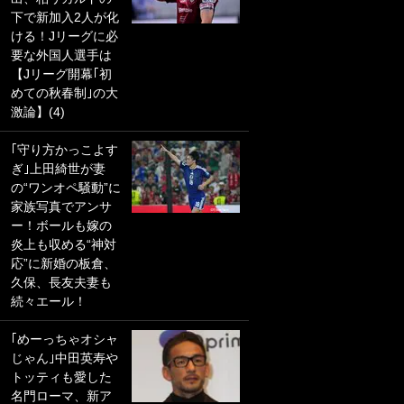
下で新加入2人が化
PKにイタリア代表
ける！Jリーグに必
GKも成す術なし！
要な外国人選手は
｢ノーチャンスすぎ
【Jリーグ開幕｢初
るわ｣｢綺世のPKの
めての秋春制｣の大
上手さは世界屈指
激論】(4)
かも｣
｢守り方かっこよす
｢また敬斗が魚に
ぎ｣上田綺世が妻
笑｣菅原由勢がW杯
の“ワンオペ騒動”に
戦士の夏休み秘蔵
家族写真でアンサ
ショット公開！ 川
ー！ボールも嫁の
口春奈と結婚のモ
炎上も収める“神対
テ男も登場で｢写真
応”に新婚の板倉、
全部楽しそう｣｢タ
久保、長友夫妻も
ケの水中かわいす
続々エール！
ぎる」
｢めーっちゃオシャ
｢セカンドで決まり
じゃん｣中田英寿や
だな｣19歳の日本代
トッティも愛した
表MFが加入したス
名門ローマ、新ア
ペイン名門、“地中