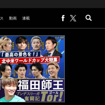
ス
動画
連載
熊崎敬の「路地から始まる処世術」
下田恒幸の「10倍面白くなるサッカー中継の見方」
サッカー批評PHOTOギャラリー「ピッチの焦点」
後藤健生の「蹴球放浪記」
原悦生PHOTOギャラリー「サッカー遠近」
「だれかに言いたくなる記録」
福田師王「ブンデスリーガ奮闘記 Tor!」
大住良之の「この世界のコーナーエリアから」