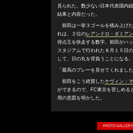
見られた。数少ない日本代表国内
結果と内容だった。
前田は一挙３ゴールを積み上げた
れは、２位の
レアンドロ・ダミア
得点王を快走する数字。前田がハ
スタジアムで行われた８月１５日の
して、日の丸を背負うことになる
「最高のプレーを見せてくれまし
前田をこう絶賛した
ケヴィン・
ができるので、FC東京を苦しめる
用の意図を明かした。
PHOTO GALL