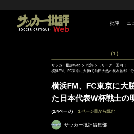
批評
ニ
Jリーグ
戦術
注目選手
海外サッ
監督
マネー
チームマ
日本代表
（1）
サッカー批評Web
批評
Jリーグ・国内
横浜FM、FC東京に大勝(1)前田大然vs長友佑都
横浜FM、FC東京に大勝
た日本代表W杯戦士の
(2/4ページ)
１ページ目から読む
サッカー批評編集部