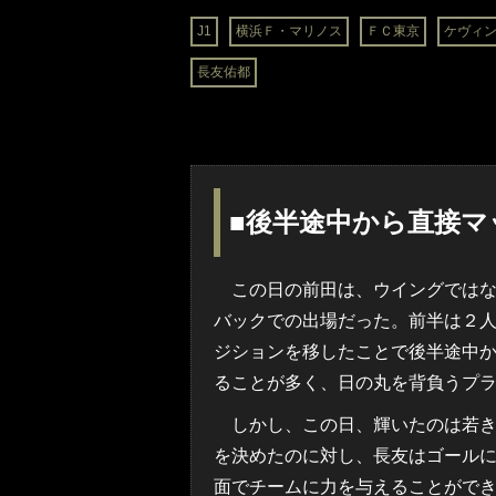
J1
横浜Ｆ・マリノス
ＦＣ東京
ケヴィ
長友佑都
■後半途中から直接マ
この日の前田は、ウイングではな
バックでの出場だった。前半は２
ジションを移したことで後半途中
ることが多く、日の丸を背負うプ
しかし、この日、輝いたのは若き
を決めたのに対し、長友はゴール
面でチームに力を与えることがで