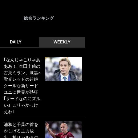
総合ランキング
DAILY
WEEKLY
｢なんじゃこりゃあ
｢光の速さじゃん｣
ああ！｣本田圭佑の
｢えっぐいミドル｣
古巣ミラン、漆黒×
ドイツ名門移籍の
蛍光レッドの超絶
日本代表23歳ボラ
クールな新サード
ンチ、移籍後初ゴ
ユニに世界が熱狂
ールに驚愕！｢見た
｢サードなのにズル
事ないシュートや｣
い｣｢こりゃかっけ
｢聡がどんどん遠く
えわ｣
なっていく」
浦和と千葉の首を
｢誰が止めれんねん
かしげる主力放
w｣フェイエ上田綺
出、柏リカルドの
世の“神コース”弾丸