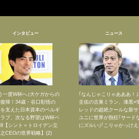
インタビュー
ニュース
う一度W杯へ｣大ケガからの
｢なんじゃこりゃあああ！
復帰！34歳・谷口彰悟の
圭佑の古巣ミラン、漆黒×
跡を支えた日本資本のベルギ
レッドの超絶クールな新サ
クラブ、次なる野望はW杯ベ
ユニに世界が熱狂｢サード
8【シント＝トロイデン立
にズルい｣｢こりゃかっけえ
之CEOの世界戦略】(2)