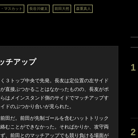
ン・マスカット
長谷川健太
前田大然
森重真人
ッチアップ
く３トップ中央で先発。長友は定位置の左サイド
人が直接ぶつかることはなかったものの、長友がポ
からはメインスタンド側のサイドでマッチアップす
ライドのぶつかり合いが見られた。
前田だ。前田が先制ゴールを含むハットトリック
に絡むことができなかった。そればかりか、攻守両
きず、前田とのマッチアップでも競り負ける場面が