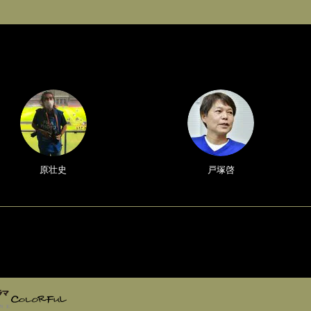
原壮史
戸塚啓