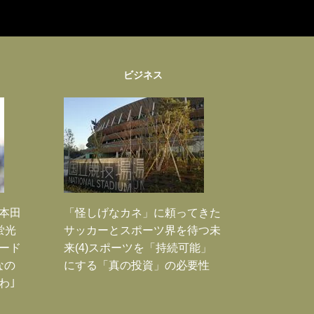
ビジネス
｣本田
「怪しげなカネ」に頼ってきた
蛍光
サッカーとスポーツ界を待つ未
ード
来(4)スポーツを「持続可能」
なの
にする「真の投資」の必要性
わ｣