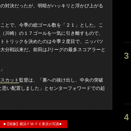
組の対決だったが、明暗がハッキリと浮かび上がる
ことで、今季の総ゴール数を「２１」とした。こ
ン
（川崎）の１７ゴールを一気に引き離すもので、
ットトリックを決めたのは今季２度目で、ニッパツ
大分戦以来だ。前田はJリーグの最多スコアラーと
。
た」
マスカット
監督は、「裏への抜け出し、中央の突破
と思い配置しました」とセンターフォワードでの起
ERY ■【画像】横浜ＦＭ‐ＦＣ東京の写真■