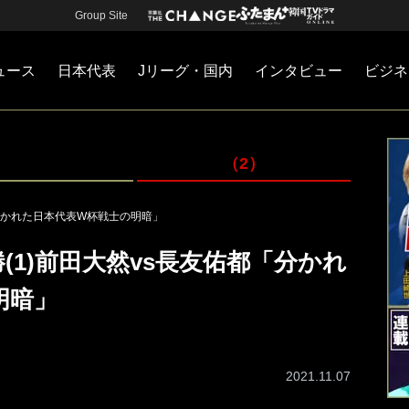
Group Site
ュース
日本代表
Jリーグ・国内
インタビュー
ビジネ
・国内
カー
ネジメント
Jリーグ・国内
戦術
注目選手
海外サッカー
監督
マネー
チームマネジメント
日本代表
（2）
「分かれた日本代表W杯戦士の明暗」
(1)前田大然vs長友佑都「分かれ
明暗」
2021.11.07