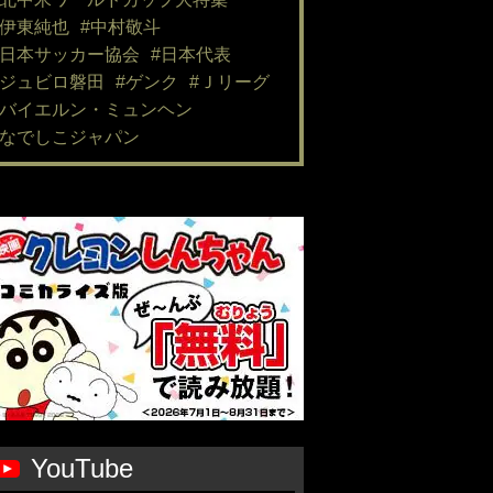
#伊東純也
#中村敬斗
#日本サッカー協会
#日本代表
#ジュビロ磐田
#ゲンク
#Ｊリーグ
#バイエルン・ミュンヘン
#なでしこジャパン
YouTube