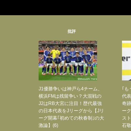
批評
J1優勝争いは神戸ら4チーム、
｢も
横浜FMは残留争い？大混戦の
代表
J2はRB大宮に注目！歴代最強
奇
の日本代表をJリーグから【Jリ
ー
ーグ開幕｢初めての秋春制｣の大
スト
激論】(6)
石敬