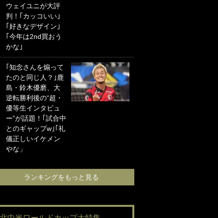
ウェイユニが大評
海の夕日”新アウェ
判！｢カッコいい｣
イユニに大反響｢か
｢好きなデザイン｣
っこよすぎ｣｢革新
｢今年は2nd買おう
的｣｢ソソられる！｣
かな｣
｢お土産最高すぎ
｢知念さんを煽って
笑｣｢どうやって入
たのと同じ人？｣鹿
手？｣ブライトン帰
島・鈴木優磨、大
還の三笘薫、同僚
逆転勝利後の“超・
に“ポケカ”をプレゼ
優等生インタビュ
ント！｢薫の笑顔見
ー”が話題！｢試合中
れてよかった｣｢大
とのギャップw｣｢礼
喜びのリュテル可
儀正しいイケメン
愛すぎ｣
やな」
ランキングをも
ランキングをもっと見る
#北中米ワールドカップ大特集