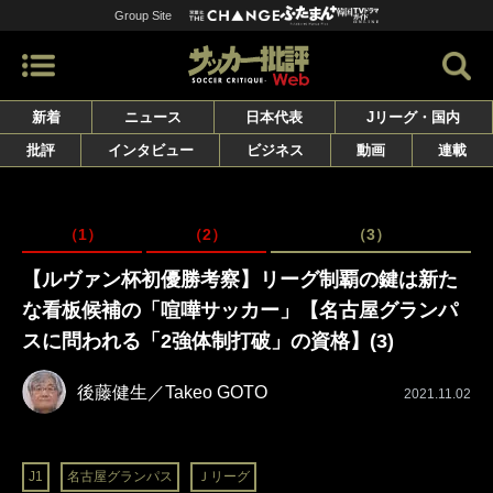
Group Site
新着
ニュース
日本代表
Jリーグ・国内
批評
インタビュー
ビジネス
動画
連載
（1）
（2）
（3）
【ルヴァン杯初優勝考察】リーグ制覇の鍵は新た
な看板候補の「喧嘩サッカー」【名古屋グランパ
スに問われる「2強体制打破」の資格】(3)
後藤健生／Takeo GOTO
2021.11.02
J1
名古屋グランパス
Ｊリーグ