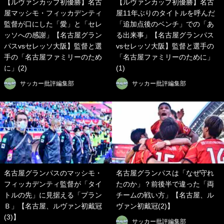
【ルヴァンカップ初優勝】名古
【ルヴァンカップ初優勝】名古
屋マッシモ・フィッカデンティ
屋11年ぶりのタイトルを呼んだ
監督が口にした「愛」と「セレ
「追加点後のベンチ」での「あ
ッソへの感謝」【名古屋グラン
る出来事」【名古屋グランパス
パスvsセレッソ大阪】監督と選
vsセレッソ大阪】監督と選手の
手の「名古屋ファミリーのため
「名古屋ファミリーのために」
に」(2)
(1)
サッカー批評編集部
サッカー批評編集部
名古屋グランパスのマッシモ・
名古屋グランパスは「なぜ守れ
フィッカデンティ監督が「タイ
たのか」？前後半で違った「両
トルの先」に見据える「プラン
チームの戦い方」【名古屋、ル
Ｂ」【名古屋、ルヴァン初戴冠
ヴァン初戴冠(2)】
(3)】
サッカー批評編集部