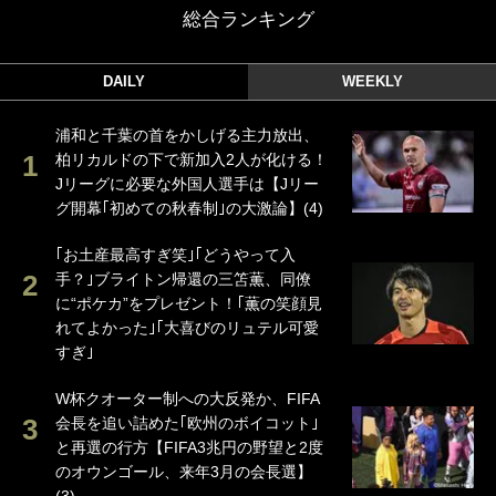
総合ランキング
DAILY
WEEKLY
浦和と千葉の首をかしげる主力放出、
柏リカルドの下で新加入2人が化ける！
Jリーグに必要な外国人選手は【Jリー
グ開幕｢初めての秋春制｣の大激論】(4)
｢お土産最高すぎ笑｣｢どうやって入
手？｣ブライトン帰還の三笘薫、同僚
に“ポケカ”をプレゼント！｢薫の笑顔見
れてよかった｣｢大喜びのリュテル可愛
すぎ｣
W杯クオーター制への大反発か、FIFA
会長を追い詰めた｢欧州のボイコット｣
と再選の行方【FIFA3兆円の野望と2度
のオウンゴール、来年3月の会長選】