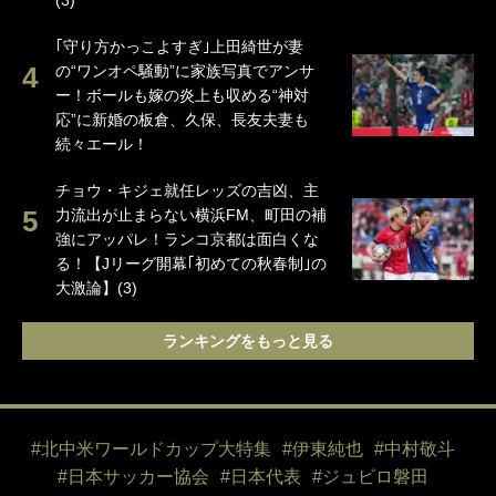
(3)
｢守り方かっこよすぎ｣上田綺世が妻
の“ワンオペ騒動”に家族写真でアンサ
ー！ボールも嫁の炎上も収める“神対
応”に新婚の板倉、久保、長友夫妻も
続々エール！
チョウ・キジェ就任レッズの吉凶、主
力流出が止まらない横浜FM、町田の補
強にアッパレ！ランコ京都は面白くな
る！【Jリーグ開幕｢初めての秋春制｣の
大激論】(3)
ランキングをもっと見る
#北中米ワールドカップ大特集
#伊東純也
#中村敬斗
#日本サッカー協会
#日本代表
#ジュビロ磐田