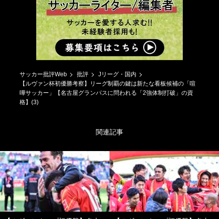
サッカー批評Web
批評
Jリーグ・国内
【ルヴァン杯初優勝考察】リーグ制覇の鍵は新たな看板候補の「喧
嘩サッカー」【名古屋グランパスに問われる「2強体制打破」の資
格】(3)
関連記事