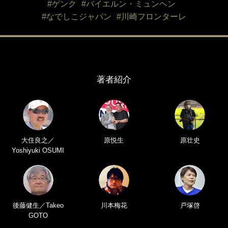
#ゲンク
#バイエルン・ミュンヘン
#なでしこジャパン
#川崎フロンターレ
著者紹介
大住良之／
原悦生
原壮史
Yoshiyuki OSUMI
後藤健生／Takeo
川本梅花
戸塚啓
GOTO