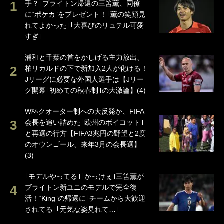
手？｣ブライトン帰還の三笘薫、同僚
に“ポケカ”をプレゼント！｢薫の笑顔見
れてよかった｣｢大喜びのリュテル可愛
すぎ｣
浦和と千葉の首をかしげる主力放出、
柏リカルドの下で新加入2人が化ける！
Jリーグに必要な外国人選手は【Jリー
グ開幕｢初めての秋春制｣の大激論】(4)
W杯クオーター制への大反発か、FIFA
会長を追い詰めた｢欧州のボイコット｣
と再選の行方【FIFA3兆円の野望と2度
のオウンゴール、来年3月の会長選】
(3)
｢モデルやってる｣｢かっけぇ｣三笘薫が
ブライトン新ユニのモデルで完全復
活！“King”の帰還に｢チームから大歓迎
されてる｣｢元気な姿見れて…｣