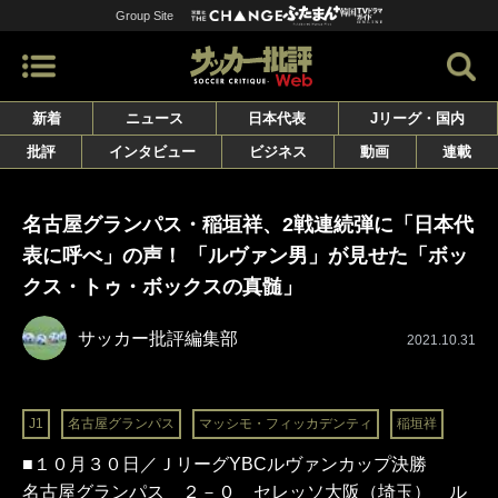
Group Site
新着
ニュース
日本代表
Jリーグ・国内
批評
インタビュー
ビジネス
動画
連載
名古屋グランパス・稲垣祥、2戦連続弾に「日本代
表に呼べ」の声！ 「ルヴァン男」が見せた「ボッ
クス・トゥ・ボックスの真髄」
サッカー批評編集部
2021.10.31
J1
名古屋グランパス
マッシモ・フィッカデンティ
稲垣祥
■１０月３０日／ＪリーグYBCルヴァンカップ決勝
名古屋グランパス ２－０ セレッソ大阪（埼玉） ル