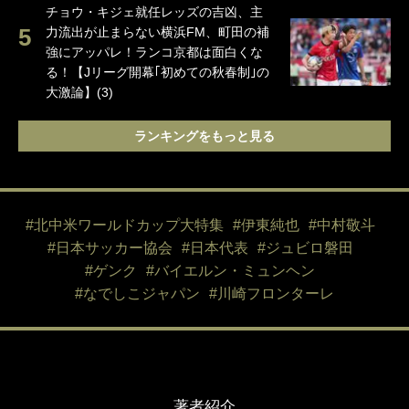
チョウ・キジェ就任レッズの吉凶、主
力流出が止まらない横浜FM、町田の補
強にアッパレ！ランコ京都は面白くな
る！【Jリーグ開幕｢初めての秋春制｣の
大激論】(3)
ランキングをもっと見る
#北中米ワールドカップ大特集
#伊東純也
#中村敬斗
#日本サッカー協会
#日本代表
#ジュビロ磐田
#ゲンク
#バイエルン・ミュンヘン
#なでしこジャパン
#川崎フロンターレ
著者紹介