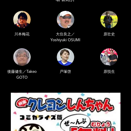
川本梅花
大住良之／
原壮史
Yoshiyuki OSUMI
後藤健生／Takeo
戸塚啓
原悦生
GOTO