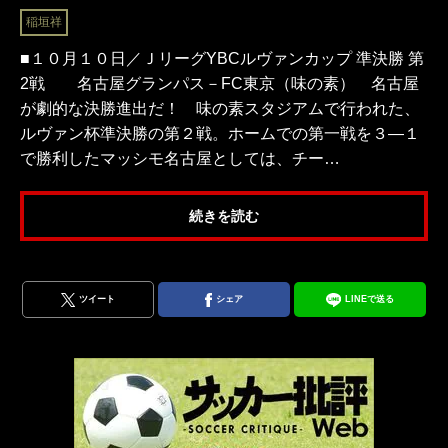
稲垣祥
■１０月１０日／ＪリーグYBCルヴァンカップ 準決勝 第
2戦 名古屋グランパス－FC東京（味の素） 名古屋
が劇的な決勝進出だ！ 味の素スタジアムで行われた、
ルヴァン杯準決勝の第２戦。ホームでの第一戦を３―１
で勝利したマッシモ名古屋としては、チー…
続きを読む
ツイート
シェア
LINEで送る