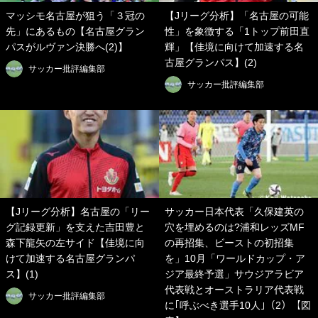
マッシモ名古屋が狙う「３冠の
【Jリーグ分析】「名古屋の可能
先」にあるもの【名古屋グラン
性」を象徴する「1トップ前田直
パスがルヴァン決勝へ(2)】
輝」【佳境に向けて加速する名
古屋グランパス】(2)
サッカー批評編集部
サッカー批評編集部
【Jリーグ分析】名古屋の「リー
サッカー日本代表「久保建英の
グ記録更新」を支えた吉田豊と
穴を埋めるのは?浦和レッズMF
森下龍矢の左サイド【佳境に向
の再招集、ビーストの初招集
けて加速する名古屋グランパ
を」10月「ワールドカップ・ア
ス】(1)
ジア最終予選」サウジアラビア
代表戦とオーストラリア代表戦
サッカー批評編集部
に｢呼ぶべき選手10人｣（2）【図