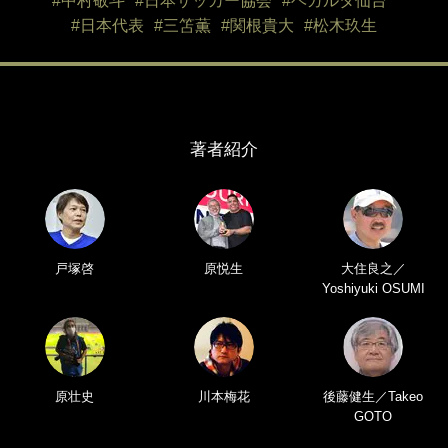
#中村敬斗
#日本サッカー協会
#ベガルタ仙台
#日本代表
#三笘薫
#関根貴大
#松木玖生
著者紹介
戸塚啓
原悦生
大住良之／
Yoshiyuki OSUMI
原壮史
川本梅花
後藤健生／Takeo
GOTO