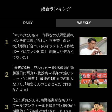
総合ランキング
DAILY
WEEKLY
｢マジでなんちゅー作戦なの槙野監督w｣
ベンチ前に掲げられた｢マテ茶｣｢白い
犬｣｢爆弾｣｢合コン｣のイラスト入り作戦
ボードにファン困惑！｢想像よりデカく
て吹いた｣
｢最後の1枚…ワルぃゎ〜｣鈴木優磨が激
勝翌日に写真12枚投稿→渾身の“煽りシ
ョット”に興奮！｢最後の1枚までの壮大
なフリ｣｢知念くんのことどんだけ好き
なんよｗ｣
｢泣く｣｢おかえり｣南野拓実が古巣リバ
プール“アンフィールド帰還”特別映像が
感動的！｢僕も彼が大好きだった｣ジョ