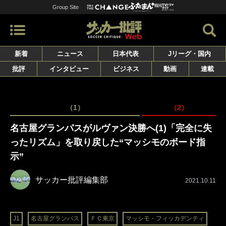
Group Site
新着
ニュース
日本代表
Jリーグ・国内
批評
インタビュー
ビジネス
動画
連載
（1）
（2）
名古屋グランパスがルヴァン決勝へ(1)「完全に失
ったリズム」を取り戻した“マッシモのボード指
示”
サッカー批評編集部
2021.10.11
J1
名古屋グランパス
ＦＣ東京
マッシモ・フィッカデンティ