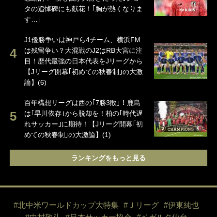
タの追悼碑にも献花！｢胸が熱くなりま
す…｣
J1優勝争いは神戸ら4チーム、横浜FM
は残留争い？大混戦のJ2はRB大宮に注
目！歴代最強の日本代表をJリーグから
【Jリーグ開幕｢初めての秋春制｣の大激
論】(6)
百年構想リーグは西の｢7勝3敗｣！鹿島
は｢早川依存｣から脱却を！柏の｢時代遅
れサッカー｣に期待！【Jリーグ開幕｢初
めての秋春制｣の大激論】(1)
ランキングをもっと見る
#北中米ワールドカップ大特集
#Ｊリーグ
#伊東純也