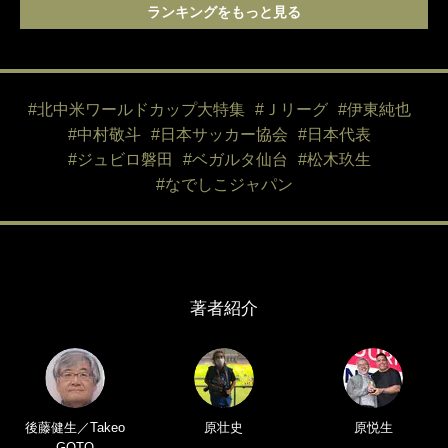
ランキングをもっと見る
#北中米ワールドカップ大特集
#Ｊリーグ
#伊東純也
#中村敬斗
#日本サッカー協会
#日本代表
#ジュビロ磐田
#ベガルタ仙台
#松木玖生
#なでしこジャパン
著者紹介
後藤健生／Takeo
原壮史
原悦生
GOTO