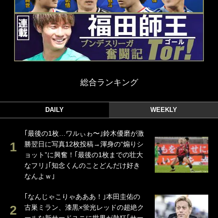
総合ランキング
DAILY
WEEKLY
｢最後の1枚…ワルぃゎ〜｣鈴木優磨が激
勝翌日に写真12枚投稿→渾身の“煽りシ
ョット”に興奮！｢最後の1枚までの壮大
なフリ｣｢知念くんのことどんだけ好き
なんよｗ｣
｢なんじゃこりゃあああ！｣本田圭佑の
古巣ミラン、漆黒×蛍光レッドの超絶ク