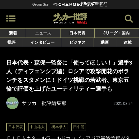
Group Site
新着
ニュース
日本代表
Jリーグ・国内
批評
インタビュー
ビジネス
動画
連載
日本代表・森保一監督に「使ってほしい！」選手3
人（ディフェンシブ編）ロシアで攻撃開花のボラ
ンチをスタメンに！ドイツ挑戦の若武者、東京五
輪で評価を上げたユーティリティー選手も
サッカー批評編集部
2021.08.24
日本代表
中山雄太
橋本拳人
田中碧
ＦＩＦＡカタールワールドカップ・アジア最終予選が９