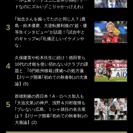
ールな新サードユニに世界が熱狂｢サー
ドなのにズルい｣｢こりゃかっけえわ｣
｢知念さんを煽ってたのと同じ人？｣鹿
島・鈴木優磨、大逆転勝利後の“超・優
等生インタビュー”が話題！｢試合中と
のギャップw｣｢礼儀正しいイケメンや
な」
久保建英や松木玖生に続け！徳田誉ら
10代の才能を使い切れないJクラブの課
題と、｢0円欧州移籍｣撲滅への処方箋
【Jリーグ開幕｢初めての秋春制｣の大激
論】(5)
群雄割拠の西日本！A・ロペス加入も
｢大迫次第｣の神戸、浅野＆川村復帰も
｢ブレない｣広島、ミシャ就任の名古屋
は？【Jリーグ開幕｢初めての秋春制｣の
大激論】(2)