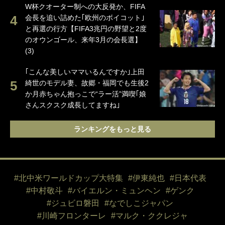
W杯クオーター制への大反発か、FIFA
会長を追い詰めた｢欧州のボイコット｣
と再選の行方【FIFA3兆円の野望と2度
のオウンゴール、来年3月の会長選】
(3)
｢こんな美しいママいるんですか｣上田
綺世のモデル妻、故郷・福岡でも生後2
か月赤ちゃん抱っこで“ラー活”満喫｢娘
さんスクスク成長してますね｣
ランキングをもっと見る
#北中米ワールドカップ大特集
#伊東純也
#日本代表
#中村敬斗
#バイエルン・ミュンヘン
#ゲンク
#ジュビロ磐田
#なでしこジャパン
#川崎フロンターレ
#マルク・ククレジャ