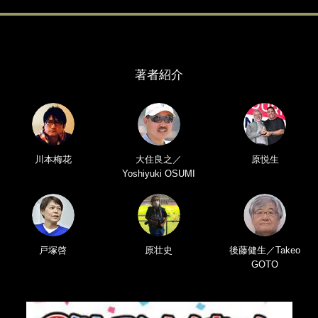
著者紹介
川本梅花
大住良之／
原悦生
Yoshiyuki OSUMI
戸塚啓
原壮史
後藤健生／Takeo
GOTO