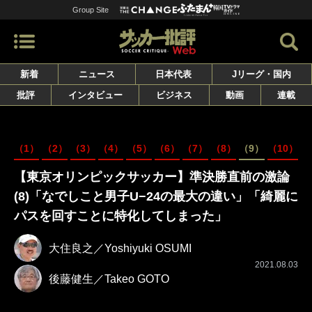
Group Site
新着
ニュース
日本代表
Jリーグ・国内
批評
インタビュー
ビジネス
動画
連載
（1）
（2）
（3）
（4）
（5）
（6）
（7）
（8）
（9）
（10）
【東京オリンピックサッカー】準決勝直前の激論
(8)「なでしこと男子U−24の最大の違い」「綺麗に
パスを回すことに特化してしまった」
大住良之／Yoshiyuki OSUMI
2021.08.03
後藤健生／Takeo GOTO