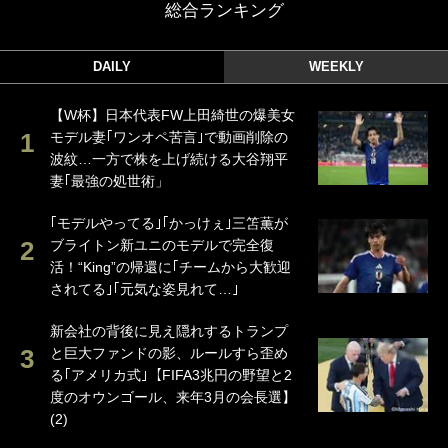
総合ランキング
DAILY
WEEKLY
【W杯】日本代表FW上田綺世の爆美女
モデル妻｢ワンオペ苦言｣で動画削除の
波紋…一方で株を上げ続ける大谷翔平
妻｢最強の処世術」
｢モデルやってる｣｢かっけぇ｣三笘薫が
ブライトン新ユニのモデルで完全復
活！“King”の帰還に｢チームから大歓迎
されてる｣｢元気な姿見れて…｣
新会社の背後に見え隠れするトランプ
と巨大ファンドの影、ルールすら歪め
る｢アメリカ式｣【FIFA3兆円の野望と2
度のオウンゴール、来年3月の会長選】
(2)