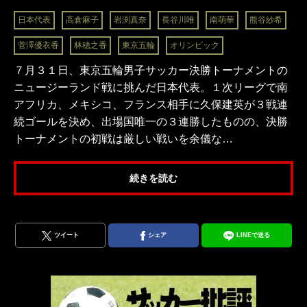
日本代表
高倉麻子
岩渕真奈
長谷川唯
南萌華
熊谷紗希
菅澤優衣香
林穂之香
東京五輪
オリンピック
７月３１日、東京五輪男子サッカー決勝トーナメントの
ニュージーランド戦に挑んだ日本代表。１次リーグで南
アフリカ、メキシコ、フランス相手に久保建英が３戦連
続ゴールを決め、出場国唯一の３連勝したものの、決勝
トーナメントの初戦は厳しい戦いを余儀な…
続きを読む
ツイート
シェア
LINEで送る