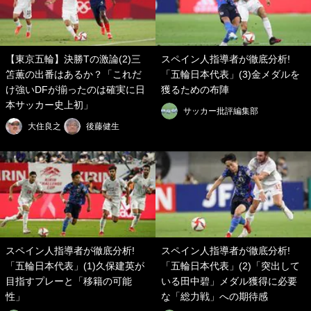
【東京五輪】決勝Tの激論(2)三
スペイン人指導者が徹底分析!
笘薫の出番はあるか？「これだ
「五輪日本代表」(3)金メダルを
け強いDFが揃ったのは確実に日
獲るための布陣
本サッカー史上初」
サッカー批評編集部
大住良之
後藤健生
スペイン人指導者が徹底分析!
スペイン人指導者が徹底分析!
「五輪日本代表」(1)久保建英が
「五輪日本代表」(2)「突出して
目指すプレーと「移籍の可能
いる田中碧」メダル獲得に必要
性」
な「総力戦」への期待感