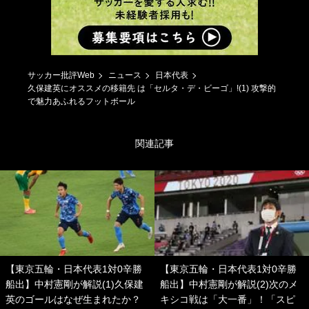
サッカー批評Web
ニュース
日本代表
久保建英にオススメの移籍先 は「セルタ・デ・ビーゴ」!(1) 攻撃的
で魅力あふれるフットボール
関連記事
【東京五輪・日本代表1対0辛勝
【東京五輪・日本代表1対0辛勝
船出】中村憲剛が解説(1)久保建
船出】中村憲剛が解説(2)次のメ
英のゴールはなぜ生まれたか？
キシコ戦は「大一番」！「スピ