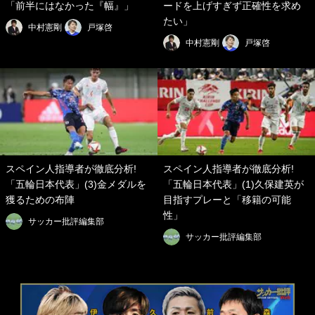
「前半にはなかった『幅』」
ードを上げすぎず正確性を求め
たい」
中村憲剛
戸塚啓
中村憲剛
戸塚啓
スペイン人指導者が徹底分析!
スペイン人指導者が徹底分析!
「五輪日本代表」(3)金メダルを
「五輪日本代表」(1)久保建英が
獲るための布陣
目指すプレーと「移籍の可能
性」
サッカー批評編集部
サッカー批評編集部