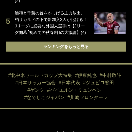
(2)
浦和と千葉の首をかしげる主力放出、
柏リカルドの下で新加入2人が化ける！
Jリーグに必要な外国人選手は【Jリー
グ開幕｢初めての秋春制｣の大激論】(4)
ランキングをもっと見る
#北中米ワールドカップ大特集
#伊東純也
#中村敬斗
#日本サッカー協会
#日本代表
#ジュビロ磐田
#ゲンク
#バイエルン・ミュンヘン
#なでしこジャパン
#川崎フロンターレ