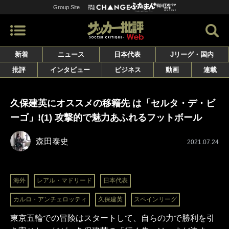
Group Site
新着
ニュース
日本代表
Jリーグ・国内
批評
インタビュー
ビジネス
動画
連載
久保建英にオススメの移籍先 は「セルタ・デ・ビ
ーゴ」!(1) 攻撃的で魅力あふれるフットボール
森田泰史
2021.07.24
海外
レアル・マドリード
日本代表
カルロ・アンチェロッティ
久保建英
スペインリーグ
東京五輪での冒険はスタートして、自らの力で勝利を引