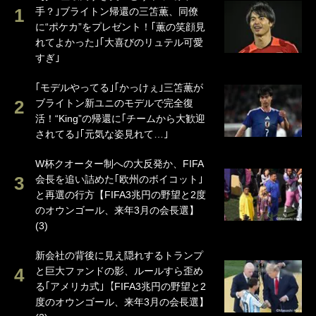
手？｣ブライトン帰還の三笘薫、同僚
に“ポケカ”をプレゼント！｢薫の笑顔見
れてよかった｣｢大喜びのリュテル可愛
すぎ｣
｢モデルやってる｣｢かっけぇ｣三笘薫が
ブライトン新ユニのモデルで完全復
活！“King”の帰還に｢チームから大歓迎
されてる｣｢元気な姿見れて…｣
W杯クオーター制への大反発か、FIFA
会長を追い詰めた｢欧州のボイコット｣
と再選の行方【FIFA3兆円の野望と2度
のオウンゴール、来年3月の会長選】
(3)
新会社の背後に見え隠れするトランプ
と巨大ファンドの影、ルールすら歪め
る｢アメリカ式｣【FIFA3兆円の野望と2
度のオウンゴール、来年3月の会長選】