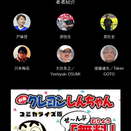
著者紹介
戸塚啓
原悦生
原壮史
川本梅花
大住良之／
後藤健生／Takeo
Yoshiyuki OSUMI
GOTO