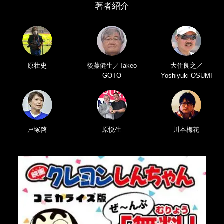
著者紹介
原壮史
後藤健生／Takeo
大住良之／
GOTO
Yoshiyuki OSUMI
戸塚啓
原悦生
川本梅花