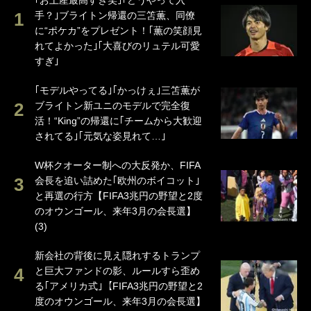
｢お土産最高すぎ笑｣｢どうやって入
手？｣ブライトン帰還の三笘薫、同僚
に“ポケカ”をプレゼント！｢薫の笑顔見
れてよかった｣｢大喜びのリュテル可愛
すぎ｣
｢モデルやってる｣｢かっけぇ｣三笘薫が
ブライトン新ユニのモデルで完全復
活！“King”の帰還に｢チームから大歓迎
されてる｣｢元気な姿見れて…｣
W杯クオーター制への大反発か、FIFA
会長を追い詰めた｢欧州のボイコット｣
と再選の行方【FIFA3兆円の野望と2度
のオウンゴール、来年3月の会長選】
(3)
新会社の背後に見え隠れするトランプ
と巨大ファンドの影、ルールすら歪め
る｢アメリカ式｣【FIFA3兆円の野望と2
度のオウンゴール、来年3月の会長選】