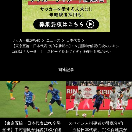
サッカー批評Web
ニュース
日本代表
【東京五輪・日本代表1対0辛勝船出】中村憲剛が解説(2)次のメキシ
コ戦は「大一番」！「スピードを上げすぎず正確性を求めたい」
関連記事
【東京五輪・日本代表1対0辛勝
スペイン人指導者が徹底分析!
船出】中村憲剛が解説(1)久保建
「五輪日本代表」(1)久保建英が