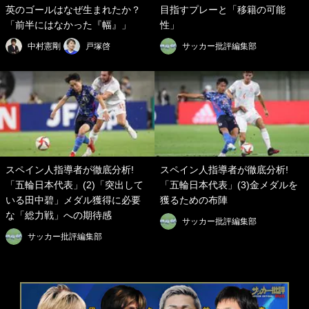
英のゴールはなぜ生まれたか？
目指すプレーと「移籍の可能
「前半にはなかった『幅』」
性」
中村憲剛
戸塚啓
サッカー批評編集部
スペイン人指導者が徹底分析!
スペイン人指導者が徹底分析!
「五輪日本代表」(2)「突出して
「五輪日本代表」(3)金メダルを
いる田中碧」メダル獲得に必要
獲るための布陣
な「総力戦」への期待感
サッカー批評編集部
サッカー批評編集部