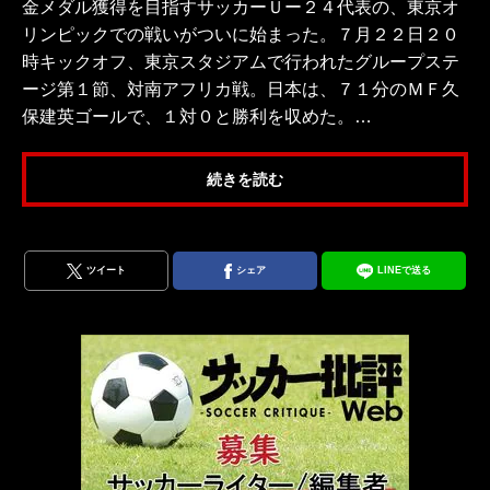
金メダル獲得を目指すサッカーＵー２４代表の、東京オ
リンピックでの戦いがついに始まった。７月２２日２０
時キックオフ、東京スタジアムで行われたグループステ
ージ第１節、対南アフリカ戦。日本は、７１分のＭＦ久
保建英ゴールで、１対０と勝利を収めた。…
続きを読む
ツイート
シェア
LINEで送る