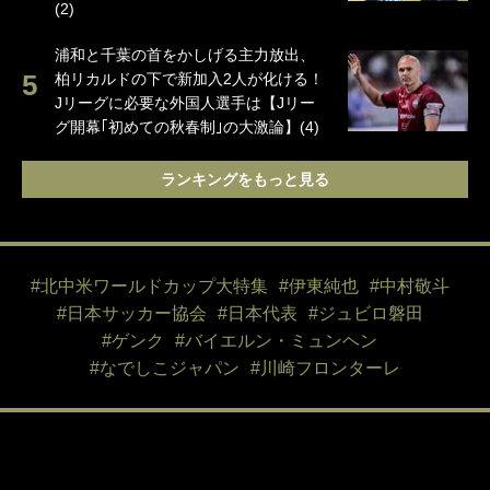
(2)
浦和と千葉の首をかしげる主力放出、
柏リカルドの下で新加入2人が化ける！
Jリーグに必要な外国人選手は【Jリー
グ開幕｢初めての秋春制｣の大激論】(4)
ランキングをもっと見る
#北中米ワールドカップ大特集
#伊東純也
#中村敬斗
#日本サッカー協会
#日本代表
#ジュビロ磐田
#ゲンク
#バイエルン・ミュンヘン
#なでしこジャパン
#川崎フロンターレ