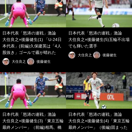
日本代表「怒涛の連戦」激論
日本代表「怒涛の連戦」激論
大住良之×後藤健生(1) 「U-24日
大住良之×後藤健生(5)五輪不出場
本代表」(前編)久保建英は「4人
でも輝いた選手
股抜き」ゴールで霧が晴れた
大住良之
後藤健生
大住良之
後藤健生
日本代表「怒涛の連戦」激論
日本代表「怒涛の連戦」激論
大住良之×後藤健生(3)「東京五輪
大住良之×後藤健生(4)「東京五輪
最終メンバー」（前編)相馬、橋
最終メンバー」（後編)固まった