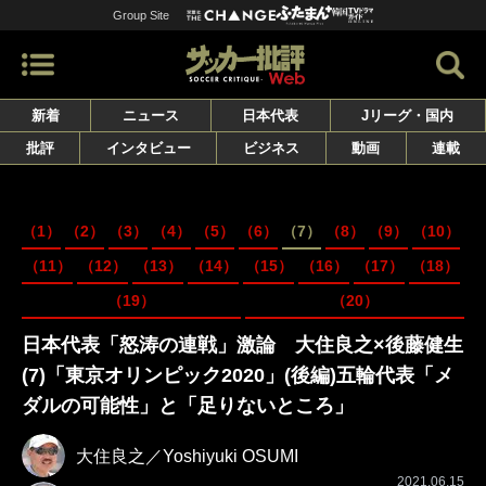
Group Site
新着
ニュース
日本代表
Jリーグ・国内
批評
インタビュー
ビジネス
動画
連載
（1）
（2）
（3）
（4）
（5）
（6）
（7）
（8）
（9）
（10）
（11）
（12）
（13）
（14）
（15）
（16）
（17）
（18）
（19）
（20）
日本代表「怒涛の連戦」激論 大住良之×後藤健生
(7)「東京オリンピック2020」(後編)五輪代表「メ
ダルの可能性」と「足りないところ」
大住良之／Yoshiyuki OSUMI
2021.06.15