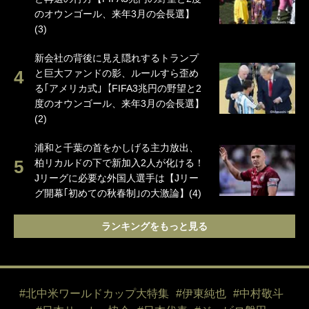
のオウンゴール、来年3月の会長選】
(3)
新会社の背後に見え隠れするトランプ
と巨大ファンドの影、ルールすら歪め
る｢アメリカ式｣【FIFA3兆円の野望と2
度のオウンゴール、来年3月の会長選】
(2)
浦和と千葉の首をかしげる主力放出、
柏リカルドの下で新加入2人が化ける！
Jリーグに必要な外国人選手は【Jリー
グ開幕｢初めての秋春制｣の大激論】(4)
ランキングをもっと見る
#北中米ワールドカップ大特集
#伊東純也
#中村敬斗