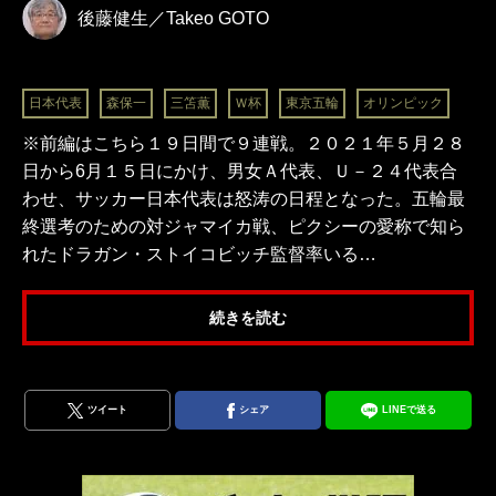
後藤健生／Takeo GOTO
日本代表
森保一
三笘薫
Ｗ杯
東京五輪
オリンピック
※前編はこちら１９日間で９連戦。２０２１年５月２８
日から6月１５日にかけ、男女Ａ代表、Ｕ－２４代表合
わせ、サッカー日本代表は怒涛の日程となった。五輪最
終選考のための対ジャマイカ戦、ピクシーの愛称で知ら
れたドラガン・ストイコビッチ監督率いる…
続きを読む
ツイート
シェア
LINEで送る