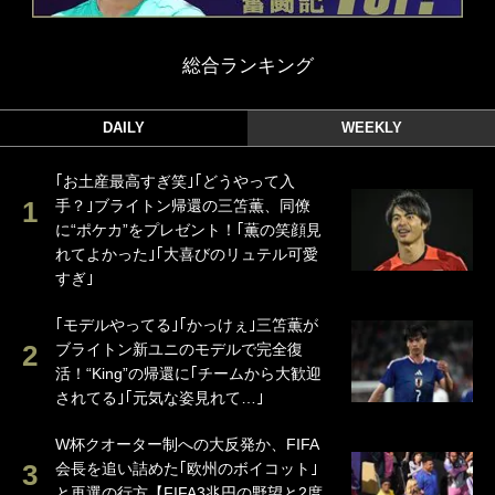
総合ランキング
DAILY
WEEKLY
｢お土産最高すぎ笑｣｢どうやって入
手？｣ブライトン帰還の三笘薫、同僚
に“ポケカ”をプレゼント！｢薫の笑顔見
れてよかった｣｢大喜びのリュテル可愛
すぎ｣
｢モデルやってる｣｢かっけぇ｣三笘薫が
ブライトン新ユニのモデルで完全復
活！“King”の帰還に｢チームから大歓迎
されてる｣｢元気な姿見れて…｣
W杯クオーター制への大反発か、FIFA
会長を追い詰めた｢欧州のボイコット｣
と再選の行方【FIFA3兆円の野望と2度