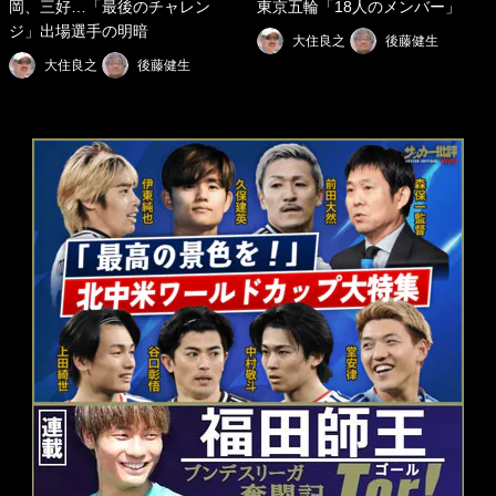
岡、三好…「最後のチャレン
東京五輪「18人のメンバー」
ジ」出場選手の明暗
大住良之
後藤健生
大住良之
後藤健生