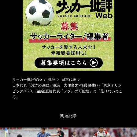
サッカー批評Web
批評
日本代表
日本代表「怒涛の連戦」激論 大住良之×後藤健生(7)「東京オリン
ピック2020」(後編)五輪代表「メダルの可能性」と「足りないとこ
ろ」
関連記事