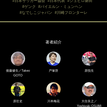
#日本サッカー協会
#日本代表
#ジュビロ磐田
#ゲンク
#バイエルン・ミュンヘン
#なでしこジャパン
#川崎フロンターレ
著者紹介
後藤健生／Takeo
戸塚啓
原悦生
GOTO
原壮史
川本梅花
大住良之／
Yoshiyuki OSUMI