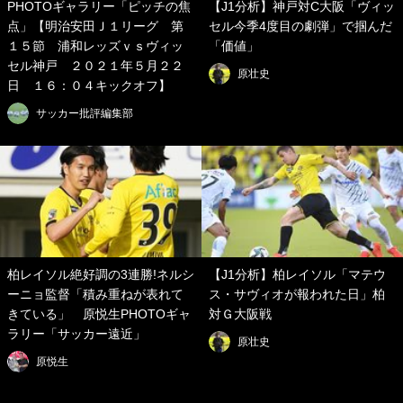
PHOTOギャラリー「ピッチの焦
【J1分析】神戸対C大阪「ヴィッ
点」【明治安田Ｊ１リーグ 第
セル今季4度目の劇弾」で掴んだ
１５節 浦和レッズｖｓヴィッ
「価値」
セル神戸 ２０２１年５月２２
原壮史
日 １６：０４キックオフ】
サッカー批評編集部
柏レイソル絶好調の3連勝!ネルシ
【J1分析】柏レイソル「マテウ
ーニョ監督「積み重ねが表れて
ス・サヴィオが報われた日」柏
きている」 原悦生PHOTOギャ
対Ｇ大阪戦
ラリー「サッカー遠近」
原壮史
原悦生