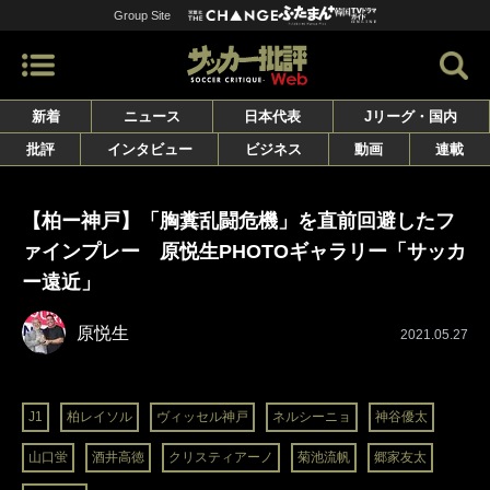
Group Site
新着
ニュース
日本代表
Jリーグ・国内
批評
インタビュー
ビジネス
動画
連載
【柏ー神戸】「胸糞乱闘危機」を直前回避したフ
ァインプレー 原悦生PHOTOギャラリー「サッカ
ー遠近」
原悦生
2021.05.27
J1
柏レイソル
ヴィッセル神戸
ネルシーニョ
神谷優太
山口蛍
酒井高徳
クリスティアーノ
菊池流帆
郷家友太