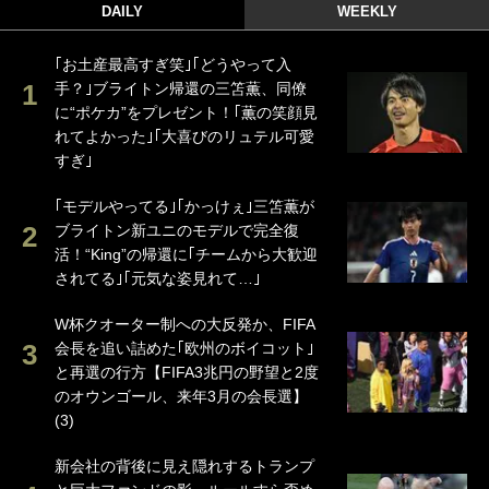
DAILY
WEEKLY
｢お土産最高すぎ笑｣｢どうやって入
手？｣ブライトン帰還の三笘薫、同僚
に“ポケカ”をプレゼント！｢薫の笑顔見
れてよかった｣｢大喜びのリュテル可愛
すぎ｣
｢モデルやってる｣｢かっけぇ｣三笘薫が
ブライトン新ユニのモデルで完全復
活！“King”の帰還に｢チームから大歓迎
されてる｣｢元気な姿見れて…｣
W杯クオーター制への大反発か、FIFA
会長を追い詰めた｢欧州のボイコット｣
と再選の行方【FIFA3兆円の野望と2度
のオウンゴール、来年3月の会長選】
(3)
新会社の背後に見え隠れするトランプ