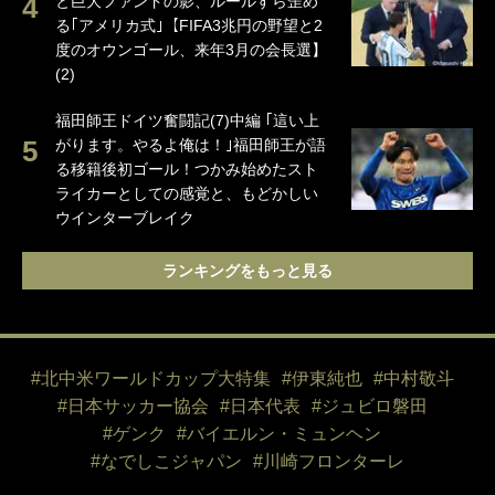
と巨大ファンドの影、ルールすら歪め
る｢アメリカ式｣【FIFA3兆円の野望と2
度のオウンゴール、来年3月の会長選】
(2)
福田師王ドイツ奮闘記(7)中編 ｢這い上
がります。やるよ俺は！｣福田師王が語
る移籍後初ゴール！つかみ始めたスト
ライカーとしての感覚と、もどかしい
ウインターブレイク
ランキングをもっと見る
#北中米ワールドカップ大特集
#伊東純也
#中村敬斗
#日本サッカー協会
#日本代表
#ジュビロ磐田
#ゲンク
#バイエルン・ミュンヘン
#なでしこジャパン
#川崎フロンターレ