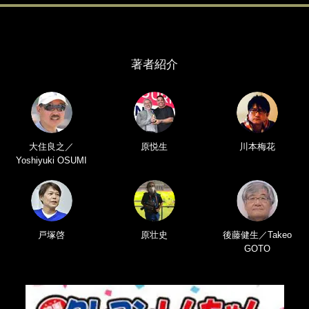
著者紹介
大住良之／
原悦生
川本梅花
Yoshiyuki OSUMI
戸塚啓
原壮史
後藤健生／Takeo
GOTO