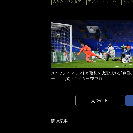
カリム・ベンゼマ
エデン・アザール
チャ
メイソン・マウントが勝利を決定づける2点目
ール 写真：ロイター/アフロ
ツイート
関連記事