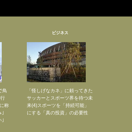
ビジネス
で鳥
「怪しげなカネ」に頼ってきた
で行
サッカーとスポーツ界を待つ未
に称
来(4)スポーツを「持続可能」
｣
にする「真の投資」の必要性
｣