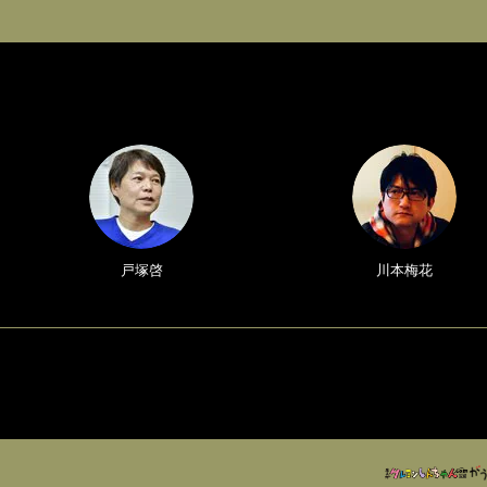
戸塚啓
川本梅花