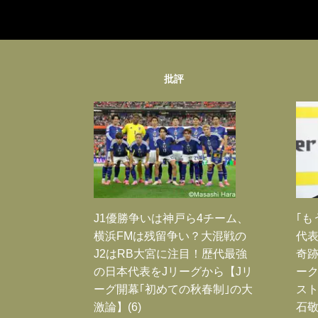
批評
J1優勝争いは神戸ら4チーム、
｢も
横浜FMは残留争い？大混戦の
代表
J2はRB大宮に注目！歴代最強
奇
の日本代表をJリーグから【Jリ
ー
ーグ開幕｢初めての秋春制｣の大
スト
激論】(6)
石敬