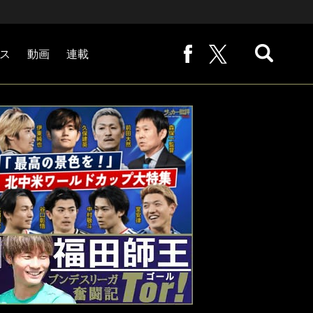
ス
動画
連載
熊崎敬の「路地から始まる処世術」
下田恒幸の「10倍面白くなるサッカー中継の見方」
サッカー批評PHOTOギャラリー「ピッチの焦点」
後藤健生の「蹴球放浪記」
原悦生PHOTOギャラリー「サッカー遠近」
「だれかに言いたくなる記録」
福田師王「ブンデスリーガ奮闘記 Tor!」
大住良之の「この世界のコーナーエリアから」