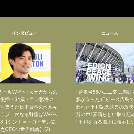
インタビュー
ニュース
う一度W杯へ｣大ケガからの
｢背番号86のユニ姿に感動
復帰！34歳・谷口彰悟の
肌が立った｣Eピース広島
跡を支えた日本資本のベルギ
われた平和記念式典の放映
クラブ、次なる野望はW杯ベ
賛の声｢素晴らしい取り組み
8【シント＝トロイデン立
｢平和を祈る場所に相応しい
之CEOの世界戦略】(2)