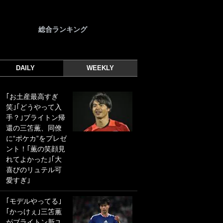
総合ランキング
DAILY
WEEKLY
｢お土産最高すぎ
｢光の速さじゃん｣
笑｣｢どうやって入
｢えっぐいミドル｣
手？｣ブライトン帰
ドイツ名門移籍の
還の三笘薫、同僚
日本代表23歳ボラ
に“ポケカ”をプレゼ
ンチ、移籍後初ゴ
ント！｢薫の笑顔見
ールに驚愕！｢見た
れてよかった｣｢大
事ないシュートや｣
喜びのリュテル可
｢聡がどんどん遠く
愛すぎ｣
なっていく」
｢モデルやってる｣
｢誰が止めれんねん
｢かっけぇ｣三笘薫
w｣フェイエ上田綺
がブライトン新ユ
世の“神コース”弾丸