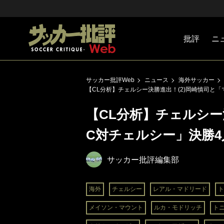
批評
ニ
Jリーグ
戦術
注目選手
海外サッ
監督
マネー
チームマ
日本代表
サッカー批評Web
ニュース
海外サッカー
【CL分析】チェルシー決勝進出！(2)岡崎慎司と
【CL分析】チェルシー
C対チェルシー」決勝
サッカー批評編集部
海外
チェルシー
レアル・マドリード
ト
メイソン・マウント
ルカ・モドリッチ
ト