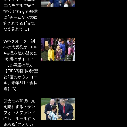
ニのモデルで完全
PKにイタリア代表
復活！“King”の帰還
GKも成す術なし！
に｢チームから大歓
｢ノーチャンスすぎ
迎されてる｣｢元気
るわ｣｢綺世のPKの
な姿見れて…｣
上手さは世界屈指
かも｣
W杯クオーター制
への大反発か、FIF
｢また敬斗が魚に
A会長を追い詰めた
笑｣菅原由勢がW杯
｢欧州のボイコッ
戦士の夏休み秘蔵
ト｣と再選の行方
ショット公開！ 川
【FIFA3兆円の野望
口春奈と結婚のモ
と2度のオウンゴー
テ男も登場で｢写真
ル、来年3月の会長
全部楽しそう｣｢タ
選】(3)
ケの水中かわいす
ぎる」
新会社の背後に見
え隠れするトラン
｢セカンドで決まり
プと巨大ファンド
だな｣19歳の日本代
の影、ルールすら
表MFが加入したス
歪める｢アメリカ
ペイン名門、“地中