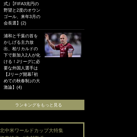
式｣【FIFA3兆円の
海の夕日”新アウェ
野望と2度のオウン
イユニに大反響｢か
ゴール、来年3月の
っこよすぎ｣｢革新
会長選】(2)
的｣｢ソソられる！｣
浦和と千葉の首を
｢お土産最高すぎ
かしげる主力放
笑｣｢どうやって入
出、柏リカルドの
手？｣ブライトン帰
下で新加入2人が化
還の三笘薫、同僚
ける！Jリーグに必
に“ポケカ”をプレゼ
要な外国人選手は
ント！｢薫の笑顔見
【Jリーグ開幕｢初
れてよかった｣｢大
めての秋春制｣の大
喜びのリュテル可
激論】(4)
愛すぎ｣
ランキングをもっと見る
ランキングをも
#北中米ワールドカップ大特集