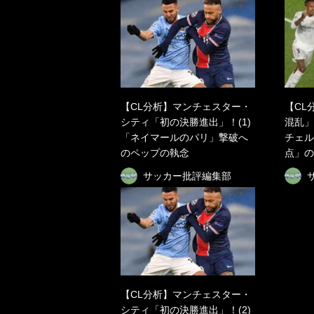
【CL分析】マンチェスター・
【CL
シティ「初の決勝進出」！(1)
混乱」
「ネイマールのパリ」撃破へ
チェル
のペップの執念
点」の
サッカー批評編集部
【CL分析】マンチェスター・
シティ「初の決勝進出」！(2)