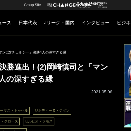
Group Site
ュース
日本代表
Jリーグ・国内
インタビュー
ビジネ
・国内
カー
ネジメント
Jリーグ・国内
戦術
注目選手
海外サッカー
監督
マネー
チームマネジメント
日本代表
「マンC対チェルシー」決勝4人の深すぎる縁
決勝進出！(2)岡崎慎司と「マン
4人の深すぎる縁
2021.05.06
ーマス・トゥヘル
ジネディーヌ・ジダン
ニ・クロース
セルヒオ・ラモス