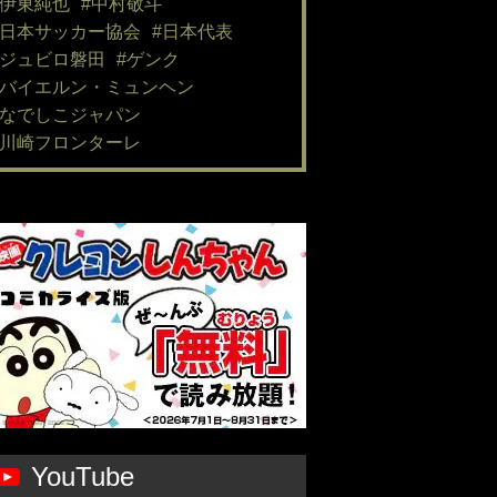
#伊東純也
#中村敬斗
#日本サッカー協会
#日本代表
#ジュビロ磐田
#ゲンク
#バイエルン・ミュンヘン
#なでしこジャパン
#川崎フロンターレ
YouTube