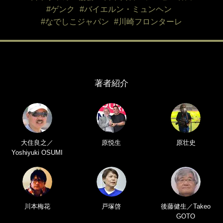
#ゲンク
#バイエルン・ミュンヘン
#なでしこジャパン
#川崎フロンターレ
著者紹介
大住良之／
原悦生
原壮史
Yoshiyuki OSUMI
川本梅花
戸塚啓
後藤健生／Takeo
GOTO