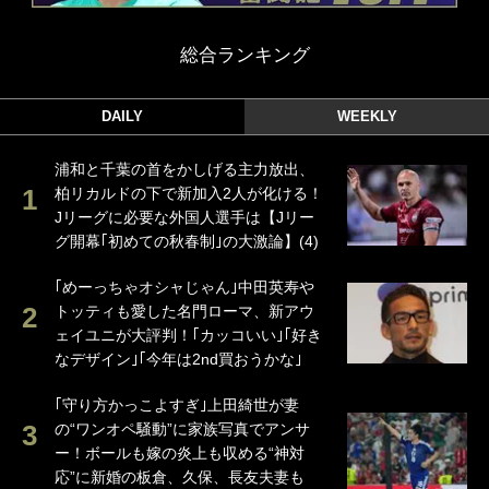
総合ランキング
DAILY
WEEKLY
浦和と千葉の首をかしげる主力放出、
柏リカルドの下で新加入2人が化ける！
Jリーグに必要な外国人選手は【Jリー
グ開幕｢初めての秋春制｣の大激論】(4)
｢めーっちゃオシャじゃん｣中田英寿や
トッティも愛した名門ローマ、新アウ
ェイユニが大評判！｢カッコいい｣｢好き
なデザイン｣｢今年は2nd買おうかな｣
｢守り方かっこよすぎ｣上田綺世が妻
の“ワンオペ騒動”に家族写真でアンサ
ー！ボールも嫁の炎上も収める“神対
応”に新婚の板倉、久保、長友夫妻も