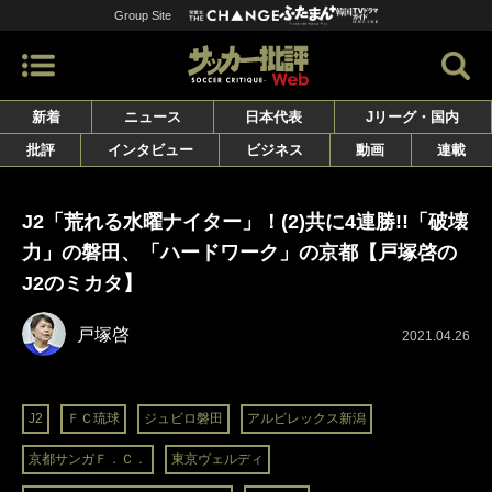
Group Site
新着
ニュース
日本代表
Jリーグ・国内
批評
インタビュー
ビジネス
動画
連載
J2「荒れる水曜ナイター」！(2)共に4連勝!!「破壊
力」の磐田、「ハードワーク」の京都【戸塚啓の
J2のミカタ】
戸塚啓
2021.04.26
J2
ＦＣ琉球
ジュビロ磐田
アルビレックス新潟
京都サンガＦ．Ｃ．
東京ヴェルディ