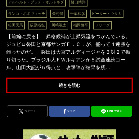
アルベルト・プッチ・オルトネダ
樋口靖洋
ランコ・ポポヴィッチ
矢村健
千葉和彦
ピーター・ウタカ
松田天馬
荻原拓也
川崎颯太
福岡慎平
Ｊリーグ
【前編に戻る】 昇格候補が上昇気流をつかんでいる。
ジュビロ磐田と京都サンガＦ．Ｃ．が、揃って４連勝を
飾ったのだ。 磐田は大宮アルディージャを３対２で振
り切った。ブラジル人ＦＷルキアンが５試合連続ゴー
ル、山田大記が５得点と、攻撃陣が結果を残…
続きを読む
ツイート
シェア
LINEで送る