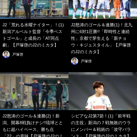
J2「荒れる水曜ナイター」！(1)
J2怒涛のゴール＆連勝(1)！北九
新潟アルベルト監督「今季ベス
州に6対1圧勝!!「即時性と連続
トゴール」と成長の「AT同点
性」京都で芽生える「新チョ
劇」【戸塚啓のJ2のミカタ】
ウ・キジェスタイル」【戸塚啓
のJ2のミカタ】
戸塚啓
戸塚啓
J2怒涛のゴール＆連勝(2)！新
シビアなJ2第7節！(1)「前半戦
潟、開幕8戦負けナシ!!琉球とと
の主役」新潟の７戦無敗のウラ
もに超ハイペース、勝ち点
にメンバー＆戦術の「攻守バラ
「22」の意味【戸塚啓のJ2のミ
ンス」【戸塚啓のJ2のミカタ】