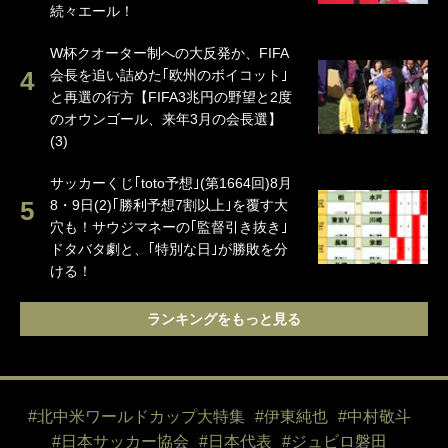
続々エール！
W杯クオーター制への大反発か、FIFA
会長を追い詰めた｢欧州のボイコット｣
と再選の行方【FIFA3兆円の野望と2度
のオウンゴール、来年3月の会長選】
(3)
サッカーくじ｢toto予想｣(第1664回)8月
8・9日(2)｢勝利予想7割以上｣を覆す大
穴も！サウジマネーの｢監督引き抜き｣
ドタバタ劇と、｢特別な日｣が勝敗を分
ける！
ランキングをもっと見る
#北中米ワールドカップ大特集
#伊東純也
#中村敬斗
#日本サッカー協会
#日本代表
#ジュビロ磐田