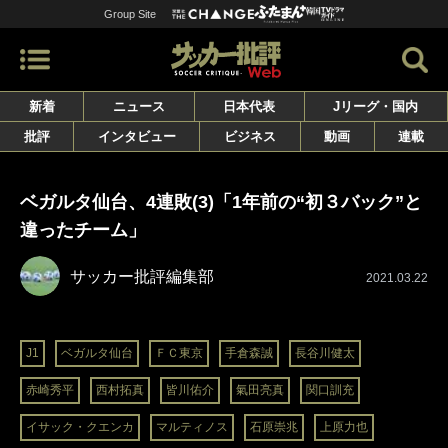
Group Site
新着
ニュース
日本代表
Jリーグ・国内
批評
インタビュー
ビジネス
動画
連載
ベガルタ仙台、4連敗(3)「1年前の“初３バック”と
違ったチーム」
サッカー批評編集部
2021.03.22
J1
ベガルタ仙台
ＦＣ東京
手倉森誠
長谷川健太
赤崎秀平
西村拓真
皆川佑介
氣田亮真
関口訓充
イサック・クエンカ
マルティノス
石原崇兆
上原力也