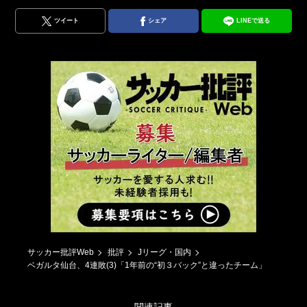
ツイート
シェア
LINEで送る
サッカー批評Web
批評
Jリーグ・国内
ベガルタ仙台、4連敗(3)「1年前の“初３バック”と違ったチーム」