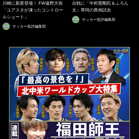
川崎に新星登場！ FW遠野大弥
台戦に「中村憲剛氏＆ふろん
「ユアスタが凍ったコントロー
太」帯同の異例試合
ルシュート」
サッカー批評編集部
サッカー批評編集部