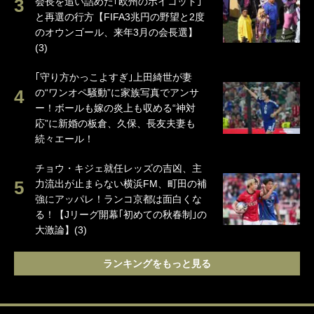
会長を追い詰めた｢欧州のボイコット｣
と再選の行方【FIFA3兆円の野望と2度
のオウンゴール、来年3月の会長選】
(3)
｢守り方かっこよすぎ｣上田綺世が妻
の“ワンオペ騒動”に家族写真でアンサ
ー！ボールも嫁の炎上も収める“神対
応”に新婚の板倉、久保、長友夫妻も
続々エール！
チョウ・キジェ就任レッズの吉凶、主
力流出が止まらない横浜FM、町田の補
強にアッパレ！ランコ京都は面白くな
る！【Jリーグ開幕｢初めての秋春制｣の
大激論】(3)
ランキングをもっと見る