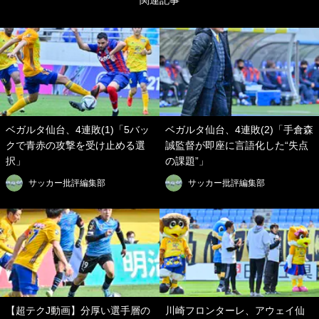
関連記事
ベガルタ仙台、4連敗(1)「5バッ
ベガルタ仙台、4連敗(2)「手倉森
クで青赤の攻撃を受け止める選
誠監督が即座に言語化した“失点
択」
の課題”」
サッカー批評編集部
サッカー批評編集部
【超テクJ動画】分厚い選手層の
川崎フロンターレ、アウェイ仙