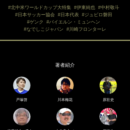
#北中米ワールドカップ大特集
#伊東純也
#中村敬斗
#日本サッカー協会
#日本代表
#ジュビロ磐田
#ゲンク
#バイエルン・ミュンヘン
#なでしこジャパン
#川崎フロンターレ
著者紹介
戸塚啓
川本梅花
原壮史