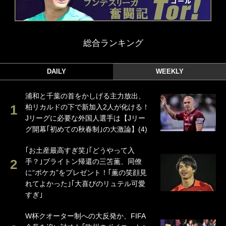
総合ランキング
DAILY
WEEKLY
浦和と千葉の首をかしげる主力放出、
柏リカルドの下で新加入2人が化ける！
Jリーグに必要な外国人選手は【Jリー
グ開幕｢初めての秋春制｣の大激論】(4)
｢お土産最高すぎ笑｣｢どうやって入
手？｣ブライトン帰還の三笘薫、同僚
に“ポケカ”をプレゼント！｢薫の笑顔見
れてよかった｣｢大喜びのリュテル可愛
すぎ｣
W杯クオーター制への大反発か、FIFA