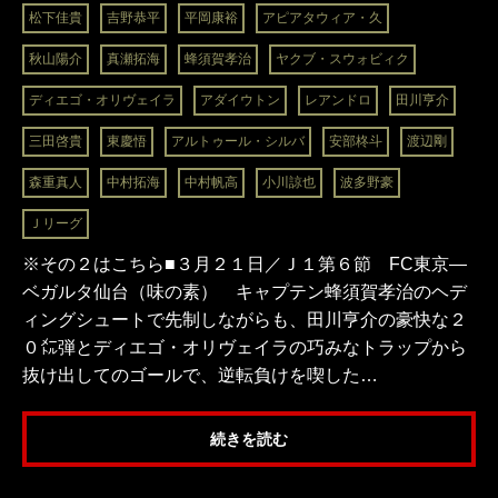
松下佳貴
吉野恭平
平岡康裕
アピアタウィア・久
秋山陽介
真瀬拓海
蜂須賀孝治
ヤクブ・スウォビィク
ディエゴ・オリヴェイラ
アダイウトン
レアンドロ
田川亨介
三田啓貴
東慶悟
アルトゥール・シルバ
安部柊斗
渡辺剛
森重真人
中村拓海
中村帆高
小川諒也
波多野豪
Ｊリーグ
※その２はこちら■３月２１日／Ｊ１第６節 FC東京―
ベガルタ仙台（味の素） キャプテン蜂須賀孝治のヘデ
ィングシュートで先制しながらも、田川亨介の豪快な２
０㍍弾とディエゴ・オリヴェイラの巧みなトラップから
抜け出してのゴールで、逆転負けを喫した…
続きを読む