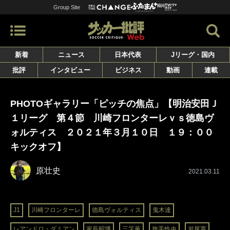
Group Site
新着
ニュース
日本代表
Jリーグ・国内
批評
インタビュー
ビジネス
動画
連載
PHOTOギャラリー「ピッチの焦点」【明治安田Ｊ
１リーグ 第４節 川崎フロンターレｖｓ徳島ヴ
ォルティス ２０２１年３月１０日 １９：００
キックオフ】
原壮史
2021.03.11
J1
川崎フロンターレ
徳島ヴォルティス
鬼木達
レアンドロ・ダミアン
家長昭博
三笘薫
旗手怜央
岩尾憲