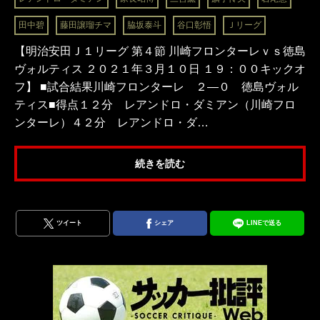
田中碧
藤田譲瑠チマ
脇坂泰斗
谷口彰悟
Ｊリーグ
【明治安田Ｊ１リーグ 第４節 川崎フロンターレｖｓ徳島
ヴォルティス ２０２１年３月１０日 １９：００キックオ
フ】 ■試合結果川崎フロンターレ ２―０ 徳島ヴォル
ティス■得点１２分 レアンドロ・ダミアン（川崎フロ
ンターレ）４２分 レアンドロ・ダ…
続きを読む
ツイート
シェア
LINEで送る