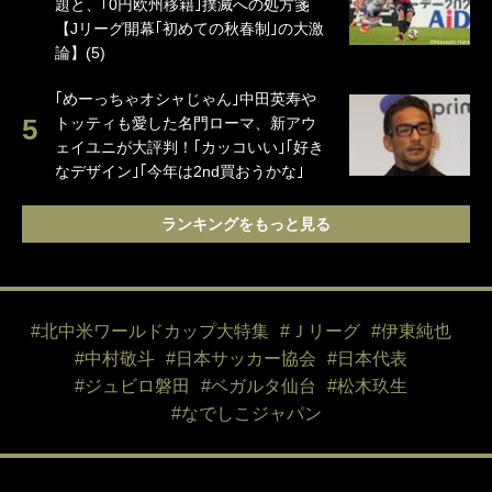
題と、｢0円欧州移籍｣撲滅への処方箋
【Jリーグ開幕｢初めての秋春制｣の大激
論】(5)
｢めーっちゃオシャじゃん｣中田英寿や
トッティも愛した名門ローマ、新アウ
ェイユニが大評判！｢カッコいい｣｢好き
なデザイン｣｢今年は2nd買おうかな｣
ランキングをもっと見る
#北中米ワールドカップ大特集
#Ｊリーグ
#伊東純也
#中村敬斗
#日本サッカー協会
#日本代表
#ジュビロ磐田
#ベガルタ仙台
#松木玖生
#なでしこジャパン