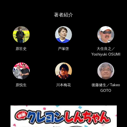
著者紹介
原壮史
戸塚啓
大住良之／
Yoshiyuki OSUMI
原悦生
川本梅花
後藤健生／Takeo
GOTO