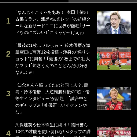
｢なんじゃこりゃあああ！｣本田圭佑の
古巣ミラン、漆黒×蛍光レッドの超絶ク
ールな新サードユニに世界が熱狂｢サー
ドなのにズルい｣｢こりゃかっけえわ｣
｢最後の1枚…ワルぃゎ〜｣鈴木優磨が激
勝翌日に写真12枚投稿→渾身の“煽りシ
ョット”に興奮！｢最後の1枚までの壮大
なフリ｣｢知念くんのことどんだけ好き
なんよｗ｣
｢知念さんを煽ってたのと同じ人？｣鹿
島・鈴木優磨、大逆転勝利後の“超・優
等生インタビュー”が話題！｢試合中と
のギャップw｣｢礼儀正しいイケメンや
な」
久保建英や松木玖生に続け！徳田誉ら
10代の才能を使い切れないJクラブの課