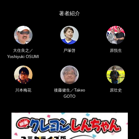
著者紹介
大住良之／
戸塚啓
原悦生
Yoshiyuki OSUMI
川本梅花
後藤健生／Takeo
原壮史
GOTO