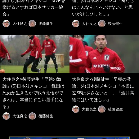
論」(7)日本対メキシコ「MVPを
論」(6)日本対メキシコ「俺たち
挙げるとすれば日本サッカー協
はこんなんじゃいけない、と思
会」
いがひしひしと…」
大住良之
後藤健生
大住良之
後藤健生
大住良之×後藤健生「早朝の激
大住良之×後藤健生「早朝の激
論」(5)日本対メキシコ「鎌田は
論」(4)日本対メキシコ「本当に
死ぬか生きるかで戦う覚悟がで
左SBは探さないと…」「酒井高
きれば、本当にすごい選手にな
徳にはいてほしい」
る」
大住良之
後藤健生
大住良之
後藤健生