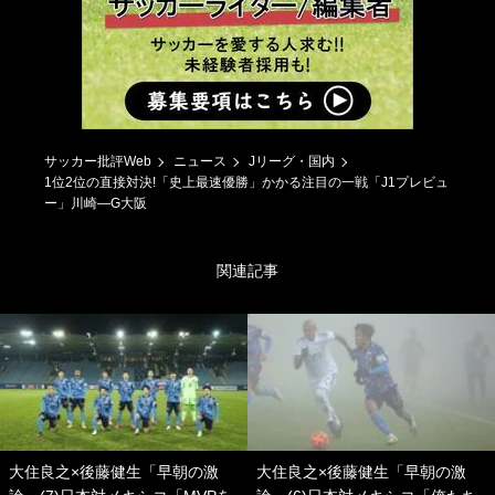
サッカー批評Web
ニュース
Jリーグ・国内
1位2位の直接対決!「史上最速優勝」かかる注目の一戦「J1プレビュ
ー」川崎―G大阪
関連記事
大住良之×後藤健生「早朝の激
大住良之×後藤健生「早朝の激