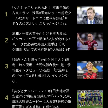
｢なんじゃこりゃあああ！｣本田圭佑の
古巣ミラン、漆黒×蛍光レッドの超絶ク
ールな新サードユニに世界が熱狂｢サー
ドなのにズルい｣｢こりゃかっけえわ｣
浦和と千葉の首をかしげる主力放出、
柏リカルドの下で新加入2人が化ける！
Jリーグに必要な外国人選手は【Jリー
グ開幕｢初めての秋春制｣の大激論】(4)
｢知念さんを煽ってたのと同じ人？｣鹿
島・鈴木優磨、大逆転勝利後の“超・優
等生インタビュー”が話題！｢試合中と
のギャップw｣｢礼儀正しいイケメンや
な」
｢あざとナンバーワン！｣鎌田大地が冨
安健洋に“肩組み頭乗せ”!?｢パレス兄弟｣
爆誕の歓迎ムービーに大反響｢最後の鎌
田可愛すぎる｣｢粋にも程がある！」