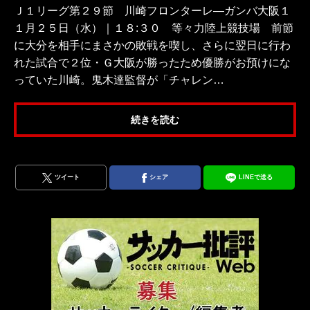
Ｊ１リーグ第２９節 川崎フロンターレ―ガンバ大阪１
１月２５日（水）｜１８:３０ 等々力陸上競技場 前節
に大分を相手にまさかの敗戦を喫し、さらに翌日に行わ
れた試合で２位・Ｇ大阪が勝ったため優勝がお預けにな
っていた川崎。鬼木達監督が「チャレン…
続きを読む
ツイート
シェア
LINEで送る