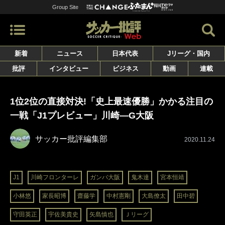
Group Site
新着
ニュース
日本代表
Jリーグ・国内
批評
インタビュー
ビジネス
動画
連載
1位2位の直接対決!「史上最速優勝」かかる注目の
一戦「J1プレビュー」川崎―G大阪
サッカー批評編集部
2020.11.24
J1
川崎フロンターレ
ガンバ大阪
鬼木達
宮本恒靖
小林悠
家長昭博
齋藤学
中村憲剛
大島僚太
田中碧
守田英正
宇佐美貴史
矢島慎也
Ｊリーグ