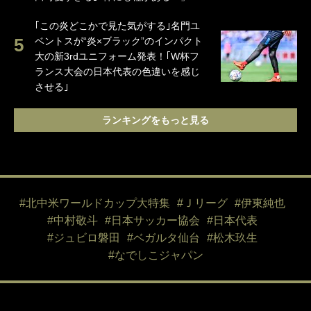
｢この炎どこかで見た気がする｣名門ユ
ベントスが“炎×ブラック”のインパクト
大の新3rdユニフォーム発表！｢W杯フ
ランス大会の日本代表の色違いを感じ
させる｣
ランキングをもっと見る
#北中米ワールドカップ大特集
#Ｊリーグ
#伊東純也
#中村敬斗
#日本サッカー協会
#日本代表
#ジュビロ磐田
#ベガルタ仙台
#松木玖生
#なでしこジャパン