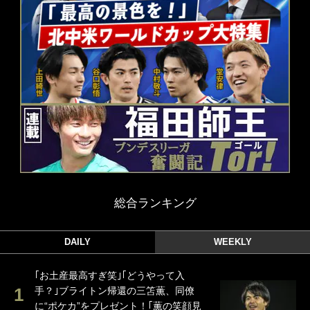
総合ランキング
DAILY
WEEKLY
｢お土産最高すぎ笑｣｢どうやって入
手？｣ブライトン帰還の三笘薫、同僚
に“ポケカ”をプレゼント！｢薫の笑顔見