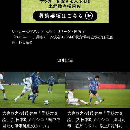
サッカー批評Web
批評
Jリーグ・国内
「2021年JFL」昇格チーム決定(1)TIAMO枚方“昇格立役者”は元鹿
島・野沢拓也
関連記事
大住良之×後藤健生「早朝の激
大住良之×後藤健生「早朝の激
論」(1)日本対メキシコ「霧中で
論」(2)日本対メキシコ 原口元
見せた伊東純也のクロス」
気「強烈ミドル」以上!“意外な一