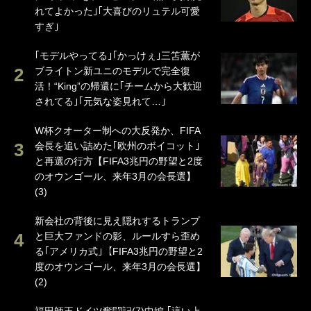
れてよかった｣｢大喜びのリュテル可愛
すぎ｣
｢モデルやってる｣｢かっけぇ｣三笘薫が
ブライトン新ユニのモデルで完全復
活！“King”の帰還に｢チームから大歓迎
されてる｣｢元気な姿見れて…｣
W杯クオーター制への大反発か、FIFA
会長を追い詰めた｢欧州のボイコット｣
と再選の行方【FIFA3兆円の野望と2度
のオウンゴール、来年3月の会長選】
(3)
新会社の背後に見え隠れするトランプ
と巨大ファンドの影、ルールすら歪め
る｢アメリカ式｣【FIFA3兆円の野望と2
度のオウンゴール、来年3月の会長選】
(2)