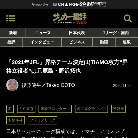
Group Site
新着
ニュース
日本代表
Jリーグ・国内
批評
インタビュー
ビジネス
動画
連載
「2021年JFL」昇格チーム決定(1)TIAMO枚方“昇
格立役者”は元鹿島・野沢拓也
後藤健生／Takeo GOTO
2020.11.24
J1
ＦＣ東京
川崎フロンターレ
名古屋グランパス
三笘薫
安部柊斗
プレミアリーグ
日本サッカーのリーグ構成では、アマチュア（ノンプ