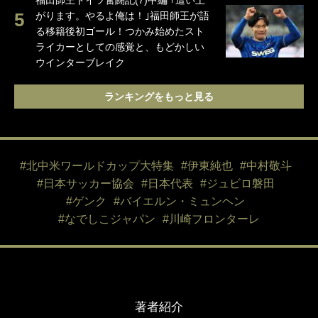
福田師王ドイツ奮闘記(7)中編 ｢這い上
がります。やるよ俺は！｣福田師王が語
る移籍後初ゴール！つかみ始めたスト
ライカーとしての感覚と、もどかしい
ウインターブレイク
ランキングをもっと見る
#北中米ワールドカップ大特集
#伊東純也
#中村敬斗
#日本サッカー協会
#日本代表
#ジュビロ磐田
#ゲンク
#バイエルン・ミュンヘン
#なでしこジャパン
#川崎フロンターレ
著者紹介