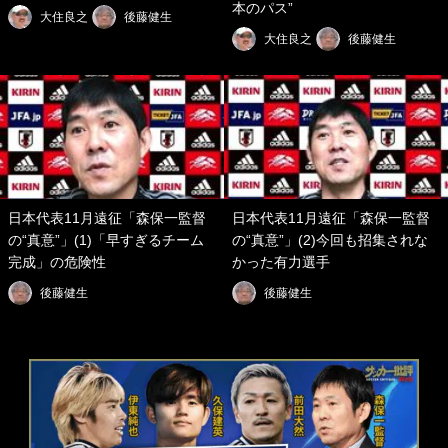
本のパス”
大住良之
後藤健生
大住良之
後藤健生
日本代表11月遠征「森保一監督
日本代表11月遠征「森保一監督
の“真意”」(1)「早すぎるチーム
の“真意”」(2)今回も招集されな
完成」の危険性
かった有力選手
後藤健生
後藤健生