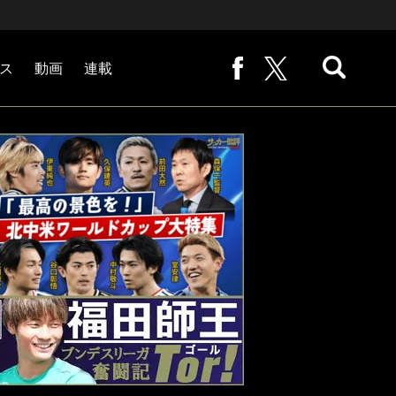
ス
動画
連載
熊崎敬の「路地から始まる処世術」
下田恒幸の「10倍面白くなるサッカー中継の見方」
サッカー批評PHOTOギャラリー「ピッチの焦点」
後藤健生の「蹴球放浪記」
原悦生PHOTOギャラリー「サッカー遠近」
「だれかに言いたくなる記録」
福田師王「ブンデスリーガ奮闘記 Tor!」
大住良之の「この世界のコーナーエリアから」