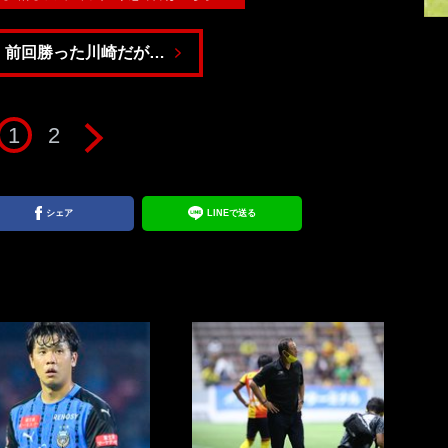
：前回勝った川崎だが…
1
2
シェア
LINEで送る