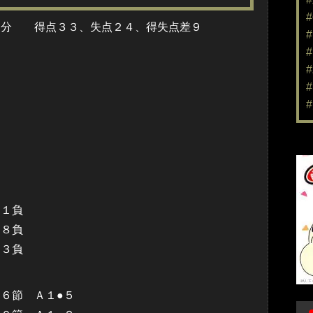
分 得点３３、失点２４、得失点差９
１負
８負
１３負
６節 Ａ１●５