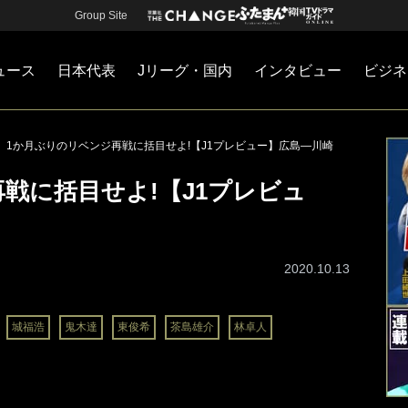
Group Site
ュース
日本代表
Jリーグ・国内
インタビュー
ビジネ
・国内
カー
ネジメント
Jリーグ・国内
戦術
注目選手
海外サッカー
監督
マネー
チームマネジメント
日本代表
1か月ぶりのリベンジ再戦に括目せよ!【J1プレビュー】広島―川崎
戦に括目せよ!【J1プレビュ
2020.10.13
城福浩
鬼木達
東俊希
茶島雄介
林卓人