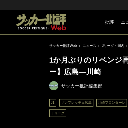
批評
ニ
Jリーグ
戦術
注目選手
海外サッ
監督
マネー
チームマ
日本代表
サッカー批評Web
ニュース
Jリーグ・国内
1か月ぶりのリベンジ再
ー】広島―川崎
サッカー批評編集部
J1
サンフレッチェ広島
川崎フロンターレ
Ｊリーグ