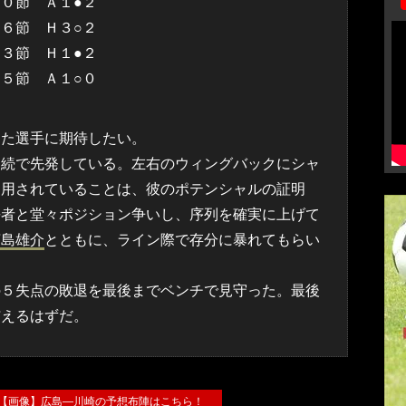
０節 Ａ１●２
６節 Ｈ３○２
３節 Ｈ１●２
５節 Ａ１○０
た選手に期待したい。
連続で先発している。左右のウィングバックにシャ
起用されていることは、彼のポテンシャルの証明
長者と堂々ポジション争いし、序列を確実に上げて
茶島雄介
とともに、ライン際で存分に暴れてもらい
の５失点の敗退を最後までベンチで見守った。最後
与えるはずだ。
RY 【画像】広島―川崎の予想布陣はこちら！