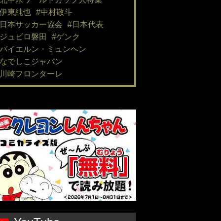
#伊東純也
#中村敬斗
#日本サッカー協会
#日本代表
#ジュビロ磐田
#ゲンク
#バイエルン・ミュンヘン
#なでしこジャパン
#川崎フロンターレ