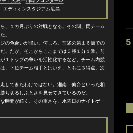
ッチェ広島
―
川崎フロンターレ
 エディオンスタジアム広島
ら、１カ月ぶりの対戦となる。その間、両チーム
きた。
ジの色合いが強い。何しろ、前述の第１６節での
のだ。だが、そこからここまでは３勝１分１敗。前
龍
が１トップの争いを活性化するなど、チーム内競
合は、下位チーム相手とはいえ、ともに３得点。次
走してきたわけではない。湘南、仙台といった相
で勝ち切るしぶとさを見せてきているのだ。
な時間が続く。その重さを、水曜日のナイトゲー