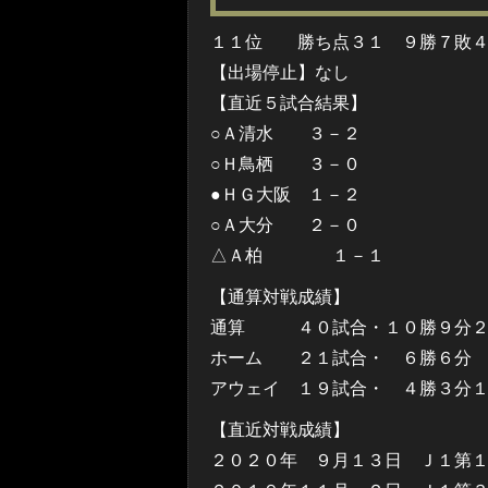
１１位 勝ち点３１ ９勝７敗４
【出場停止】なし
【直近５試合結果】
○Ａ清水 ３－２
○Ｈ鳥栖 ３－０
●ＨＧ大阪 １－２
○Ａ大分 ２－０
△Ａ柏 １－１
【通算対戦成績】
通算 ４０試合・１０勝９分２
ホーム ２１試合・ ６勝６分 
アウェイ １９試合・ ４勝３分
【直近対戦成績】
２０２０年 ９月１３日 Ｊ１第１