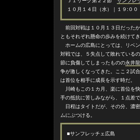
Ｊ１リーグ第２２節
サンフレ
１０月１４日（水）｜１９:００
前回対戦は１０月１３日だったか
ともそれぞれ懸命の歩みを続けて
ホームの広島にとっては、リベン
対戦では、５失点して敗れている
節に負傷してしまったものの
永井
争が激しくなってきた。ここ２試
は首位を相手に成長を示す時だ。
川崎もこの１カ月、楽に首位を快
手の抵抗に苦しみながら、１点差
日程はタイトだが、その分、濃密
ムにぶつける。
■サンフレッチェ広島