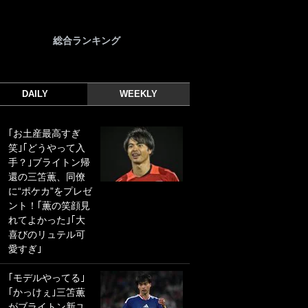
総合ランキング
DAILY
WEEKLY
｢お土産最高すぎ
｢光の速さじゃん｣
笑｣｢どうやって入
｢えっぐいミドル｣
手？｣ブライトン帰
ドイツ名門移籍の
還の三笘薫、同僚
日本代表23歳ボラ
に“ポケカ”をプレゼ
ンチ、移籍後初ゴ
ント！｢薫の笑顔見
ールに驚愕！｢見た
れてよかった｣｢大
事ないシュートや｣
喜びのリュテル可
｢聡がどんどん遠く
愛すぎ｣
なっていく」
｢モデルやってる｣
｢誰が止めれんねん
｢かっけぇ｣三笘薫
w｣フェイエ上田綺
がブライトン新ユ
世の“神コース”弾丸