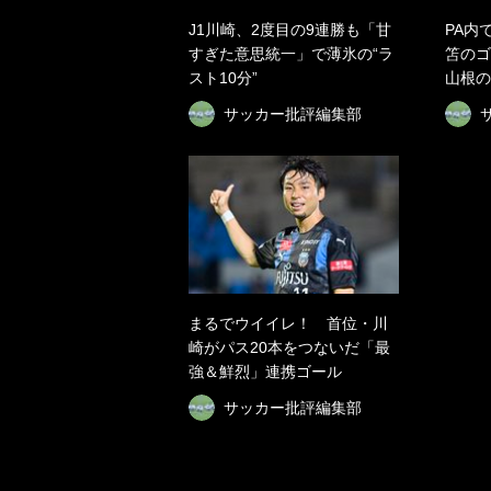
J1川崎、2度目の9連勝も「甘
PA内
すぎた意思統一」で薄氷の“ラ
笘のゴ
スト10分”
山根の
サッカー批評編集部
まるでウイイレ！ 首位・川
崎がパス20本をつないだ「最
強＆鮮烈」連携ゴール
サッカー批評編集部