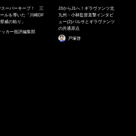
でスーパーキープ！ 三
J3からJ1へ！ギラヴァンツ北
ールを導いた「川崎DF
九州・小林監督直撃インタビ
脅威の粘り」
ュー(2)バルサとギラヴァンツ
の共通原点
サッカー批評編集部
戸塚啓