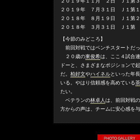
２０１９年１１月 ２日 Ｊ１第３
２０１９年 ７月３１日 Ｊ１第１
２０１８年 ８月１９日 Ｊ１第２
２０１８年 ３月３１日 Ｊ１第 
【今節のみどころ】
前回対戦ではベンチスタートだっ
２０歳の
東俊希
は、ここ４試合
ドーと、さまざまなポジションで
だ。
柏好文
や
ハイネル
といった年
いる。やはり信頼感を高めている
たい。
ベテランの
林卓人
は、前回対戦
方からの声は、チームに安心感を
PHOTO GALLE