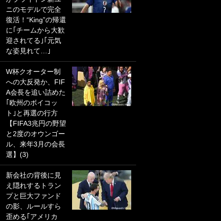
ニのモデルで完全
PKにイタリア代表
復活！“King”の帰還
GKも成す術なし！
に｢チームから大歓
｢ノーチャンスすぎ
迎されてる｣｢元気
るわ｣｢綺世のPKの
な姿見れて…｣
上手さは世界屈指
かも｣
W杯クオーター制
への大反発か、FIF
｢また敬斗が魚に
A会長を追い詰めた
笑｣菅原由勢がW杯
｢欧州のボイコッ
戦士の夏休み秘蔵
ト｣と再選の行方
ショット公開！ 川
【FIFA3兆円の野望
口春奈と結婚のモ
と2度のオウンゴー
テ男も登場で｢写真
ル、来年3月の会長
全部楽しそう｣｢タ
選】(3)
ケの水中かわいす
ぎる」
新会社の背後に見
え隠れするトラン
｢セカンドで決まり
プと巨大ファンド
だな｣19歳の日本代
の影、ルールすら
表MFが加入したス
歪める｢アメリカ
ペイン名門、“地中