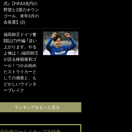
式｣【FIFA3兆円の
海の夕日”新アウェ
野望と2度のオウン
イユニに大反響｢か
ゴール、来年3月の
っこよすぎ｣｢革新
会長選】(2)
的｣｢ソソられる！｣
福田師王ドイツ奮
｢お土産最高すぎ
闘記(7)中編 ｢這い
笑｣｢どうやって入
上がります。やる
手？｣ブライトン帰
よ俺は！｣福田師王
還の三笘薫、同僚
が語る移籍後初ゴ
に“ポケカ”をプレゼ
ール！つかみ始め
ント！｢薫の笑顔見
たストライカーと
れてよかった｣｢大
しての感覚と、も
喜びのリュテル可
どかしいウインタ
愛すぎ｣
ーブレイク
ランキングをも
ランキングをもっと見る
#北中米ワールドカップ大特集