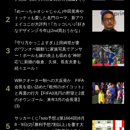
｢めーっちゃオシャじゃん｣中田英寿や
トッティも愛した名門ローマ、新アウ
ェイユニが大評判！｢カッコいい｣｢好き
なデザイン｣｢今年は2nd買おうかな｣
｢守り方かっこよすぎ｣上田綺世が妻
の“ワンオペ騒動”に家族写真でアンサ
ー！ボールも嫁の炎上も収める“神対
応”に新婚の板倉、久保、長友夫妻も
続々エール！
W杯クオーター制への大反発か、FIFA
会長を追い詰めた｢欧州のボイコット｣
と再選の行方【FIFA3兆円の野望と2度
のオウンゴール、来年3月の会長選】
(3)
サッカーくじ｢toto予想｣(第1664回)8月
8・9日(2)｢勝利予想7割以上｣を覆す大