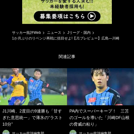
サッカー批評Web
ニュース
Jリーグ・国内
1か月ぶりのリベンジ再戦に括目せよ!【J1プレビュー】広島―川崎
関連記事
J1川崎、2度目の9連勝も「甘す
PA内でスーパーキープ！ 三笘
ぎた意思統一」で薄氷の“ラスト
のゴールを導いた「川崎DF山根
10分”
の脅威の粘り」
サッカー批評編集部
サッカー批評編集部