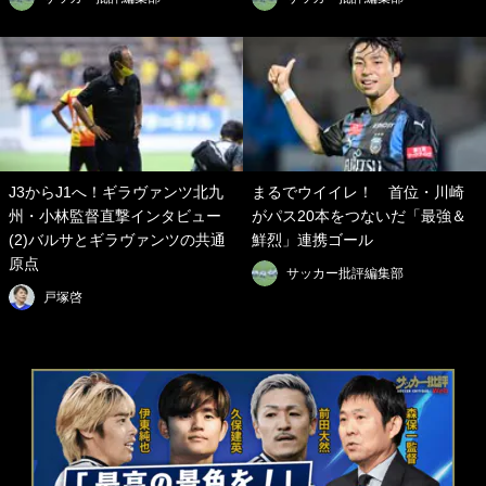
J3からJ1へ！ギラヴァンツ北九
まるでウイイレ！ 首位・川崎
州・小林監督直撃インタビュー
がパス20本をつないだ「最強＆
(2)バルサとギラヴァンツの共通
鮮烈」連携ゴール
原点
サッカー批評編集部
戸塚啓