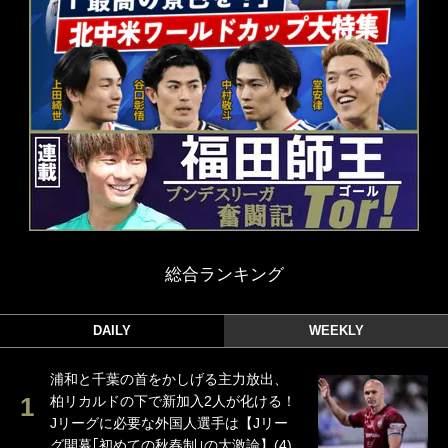
総合ランキング
DAILY
WEEKLY
浦和と千葉の首をかしげる主力放出、
柏リカルドの下で新加入2人が化ける！
Jリーグに必要な外国人選手は【Jリー
グ開幕｢初めての秋春制｣の大激論】(4)