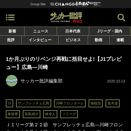
Group Site
新着
ニュース
日本代表
Jリーグ・国内
批評
インタビュー
ビジネス
動画
連載
1か月ぶりのリベンジ再戦に括目せよ!【J1プレビ
ュー】広島―川崎
サッカー批評編集部
2020.10.13
J1
サンフレッチェ広島
川崎フロンターレ
城福浩
鬼木達
東俊希
茶島雄介
林卓人
Ｊリーグ
Ｊ１リーグ第２２節 サンフレッチェ広島―川崎フロン