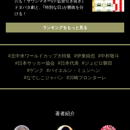
穴も！サウジマネーの｢監督引き抜き｣
ドタバタ劇と、｢特別な日｣が勝敗を分
ける！
ランキングをもっと見る
#北中米ワールドカップ大特集
#伊東純也
#中村敬斗
#日本サッカー協会
#日本代表
#ジュビロ磐田
#ゲンク
#バイエルン・ミュンヘン
#なでしこジャパン
#川崎フロンターレ
著者紹介