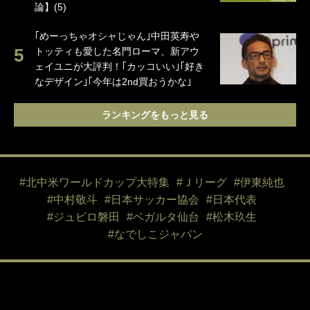
論】(5)
｢めーっちゃオシャじゃん｣中田英寿や
トッティも愛した名門ローマ、新アウ
ェイユニが大評判！｢カッコいい｣｢好き
なデザイン｣｢今年は2nd買おうかな｣
ランキングをもっと見る
#北中米ワールドカップ大特集
#Ｊリーグ
#伊東純也
#中村敬斗
#日本サッカー協会
#日本代表
#ジュビロ磐田
#ベガルタ仙台
#松木玖生
#なでしこジャパン