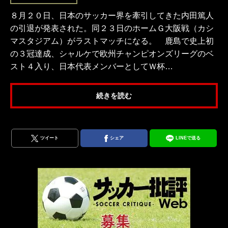
８月２０日、日本のサッカー界を牽引してきた内田篤人
の引退が発表された。同２３日のホームＧ大阪戦（カシ
マスタジアム）がラストマッチになる。 鹿島で史上初
の３冠達成、シャルケで欧州チャンピオンズリーグのベ
スト４入り、日本代表メンバーとしてＷ杯…
続きを読む
ツイート
シェア
LINEで送る