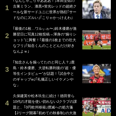
｢なんじゃこりゃあああ！｣本田圭佑の
古巣ミラン、漆黒×蛍光レッドの超絶ク
ールな新サードユニに世界が熱狂｢サー
ドなのにズルい｣｢こりゃかっけえわ｣
｢最後の1枚…ワルぃゎ〜｣鈴木優磨が激
勝翌日に写真12枚投稿→渾身の“煽りシ
ョット”に興奮！｢最後の1枚までの壮大
なフリ｣｢知念くんのことどんだけ好き
なんよｗ｣
｢知念さんを煽ってたのと同じ人？｣鹿
島・鈴木優磨、大逆転勝利後の“超・優
等生インタビュー”が話題！｢試合中と
のギャップw｣｢礼儀正しいイケメンや
な」
久保建英や松木玖生に続け！徳田誉ら
10代の才能を使い切れないJクラブの課
題と、｢0円欧州移籍｣撲滅への処方箋
【Jリーグ開幕｢初めての秋春制｣の大激