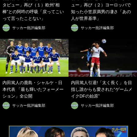
タビュー」再び（１）欧州“相
ュー」再び（２）ヨーロッパで
棒”との阿吽の呼吸「戻ってこい
知った小笠原満男の凄さ「あの
って言ったことない」
人が世界基準」
サッカー批評編集部
サッカー批評編集部
内田篤人の鹿島・シャルケ・日
内田篤人引退!「太く長く」を目
本代表 「最も輝いたフォーメー
指し誰からも愛された“ゲームメ
ション」全公開
イクDFの始原”
サッカー批評編集部
サッカー批評編集部