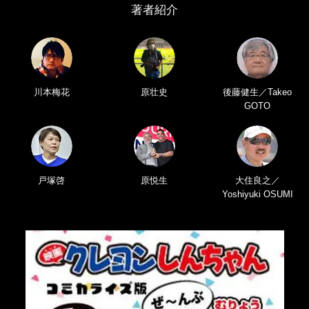
著者紹介
川本梅花
原壮史
後藤健生／Takeo
GOTO
戸塚啓
原悦生
大住良之／
Yoshiyuki OSUMI