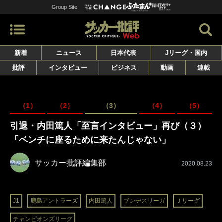
Group Site
新着
ニュース
日本代表
Jリーグ・国内
批評
インタビュー
ビジネス
動画
連載
（1）
（2）
（3）
（4）
（5）
引退・内田篤人「至言インタビュー」再び（３）
「ベンチに座るために来たんじゃない」
サッカー批評編集部
2020.08.23
J1
鹿島アントラーズ
内田篤人
ブンデスリーガ
Ｊリーグ
チャンピオンズリーグ