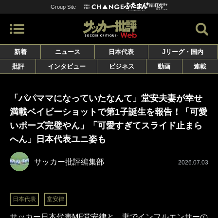
Group Site
新着
ニュース
日本代表
Jリーグ・国内
批評
インタビュー
ビジネス
動画
連載
「パパママになっていたなんて」堂安夫妻が幸せ
満載ベイビーショットで第1子誕生を報告！「可愛
いポーズ完璧やん」「可愛すぎてスライド止まら
へん」日本代表ユニ姿も
サッカー批評編集部
2026.07.03
日本代表
堂安律
サッカー日本代表MF堂安律と、妻でインフルエンサーの