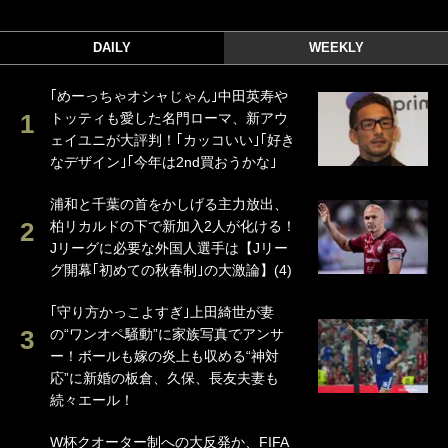
DAILY
WEEKLY
｢めーっちゃオシャじゃん｣中田英寿や
トッティも愛した名門ローマ、新アウ
ェイユニが大評判！｢カッコいい｣｢好き
なデザイン｣｢今年は2nd買おうかな｣
浦和と千葉の首をかしげる主力放出、
柏リカルドの下で新加入2人が化ける！
Jリーグに必要な外国人選手は【Jリー
グ開幕｢初めての秋春制｣の大激論】(4)
｢守り方かっこよすぎ｣上田綺世が妻
の“ワンオペ騒動”に家族写真でアンサ
ー！ボールも嫁の炎上も収める“神対
応”に新婚の板倉、久保、長友夫妻も
続々エール！
W杯クオーター制への大反発か、FIFA