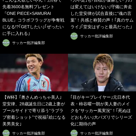
｢こんなん欲しいやん！｣渋谷で
｢力不足｣も｢目標が優勝というの
先着3600名無料プレゼント
は変えてはいけない｣守備に奔走
『ONE PIECE×SAMURAI
した堂安律が試合直後に“魂の言
BLUE』コラボフラッグが争奪戦
葉”！共感と称賛の声！｢真のサム
になる!?｢GETしたい｣｢ぜったい
ライ｣｢堂安はずっと最高だった｣
に手に入れる｣
サッカー批評編集部
サッカー批評編集部
【W杯】｢奥さんめっちゃ美人｣
｢目がキープレイヤー｣元日本代
堂安律、28歳誕生日に2歳上妻が
表・柿谷曜一朗が美人妻のメイ
プールサイドで寄り添う“ラブラ
クを“サッカー風実況”！｢死ぬほ
ブ密着ショット”で祝福｢絵になる
どおもろい｣大バズリでシリーズ
美男美女｣
化に期待の声
サッカー批評編集部
サッカー批評編集部