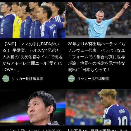
【W杯】｢ママの手にPAPAがい
28年ぶりW杯出場ハーランドら
る！｣平愛梨、カオスな4兄弟も
ノルウェー代表、バラバラなユ
大興奮の“長友佑都ネイル”で現地
ニフォームでの集合写真に世界
からアモーレ全開エール｢愛だね
が涙！地元への感謝を示す粋な
LOVE～」
演出に｢日本もやって！｣
サッカー批評編集部
サッカー批評編集部