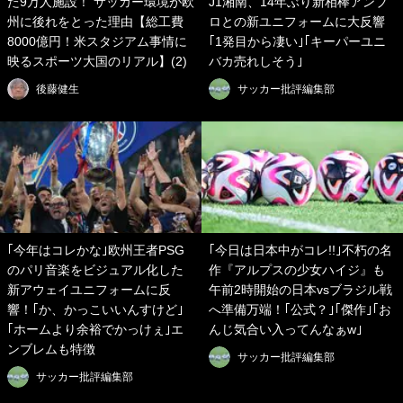
た9万人施設！ サッカー環境が欧
J1湘南、14年ぶり新相棒アンブ
州に後れをとった理由【総工費
ロとの新ユニフォームに大反響
8000億円！米スタジアム事情に
｢1発目から凄い｣｢キーパーユニ
映るスポーツ大国のリアル】(2)
バカ売れしそう｣
後藤健生
サッカー批評編集部
｢今年はコレかな｣欧州王者PSG
｢今日は日本中がコレ!!｣不朽の名
のパリ音楽をビジュアル化した
作『アルプスの少女ハイジ』も
新アウェイユニフォームに反
午前2時開始の日本vsブラジル戦
響！｢か、かっこいいんすけど｣
へ準備万端！｢公式？｣｢傑作｣｢お
｢ホームより余裕でかっけぇ｣エ
んじ気合い入ってんなぁw｣
ンブレムも特徴
サッカー批評編集部
サッカー批評編集部