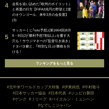
会長を追い詰めた｢欧州のボイコット｣
と再選の行方【FIFA3兆円の野望と2度
のオウンゴール、来年3月の会長選】
(3)
サッカーくじ｢toto予想｣(第1664回)8月
8・9日(2)｢勝利予想7割以上｣を覆す大
穴も！サウジマネーの｢監督引き抜き｣
ドタバタ劇と、｢特別な日｣が勝敗を分
ける！
ランキングをもっと見る
#北中米ワールドカップ大特集
#伊東純也
#中村敬斗
#日本サッカー協会
#日本代表
#ジュビロ磐田
#ゲンク
#Ｊリーグ
#バイエルン・ミュンヘン
#なでしこジャパン