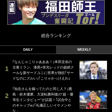
総合ランキング
DAILY
WEEKLY
｢なんじゃこりゃあああ！｣本田圭佑の
古巣ミラン、漆黒×蛍光レッドの超絶ク
ールな新サードユニに世界が熱狂｢サー
ドなのにズルい｣｢こりゃかっけえわ｣
｢知念さんを煽ってたのと同じ人？｣鹿
島・鈴木優磨、大逆転勝利後の“超・優
等生インタビュー”が話題！｢試合中と
のギャップw｣｢礼儀正しいイケメンや
な」