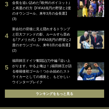
会長を追い詰めた｢欧州のボイコット｣
と再選の行方【FIFA3兆円の野望と2度
のオウンゴール、来年3月の会長選】
(3)
新会社の背後に見え隠れするトランプ
と巨大ファンドの影、ルールすら歪め
る｢アメリカ式｣【FIFA3兆円の野望と2
度のオウンゴール、来年3月の会長選】
(2)
福田師王ドイツ奮闘記(7)中編 ｢這い上
がります。やるよ俺は！｣福田師王が語
る移籍後初ゴール！つかみ始めたスト
ライカーとしての感覚と、もどかしい
ウインターブレイク
ランキングをもっと見る