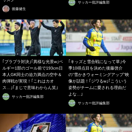
サッカー批評編集部
後藤健生
｢ブラブラ対決｣｢異様な光景w｣ベ
｢キッズと雪合戦になって草｣今
ルギー1部のゴール前で193cm日
季10得点目を決めた後藤啓介
本人GK同士の迫力満点の空中＆
の“雪かきウォーミングアップ”映
肉弾戦が実現！｢これはカオ
像が話題！｢ジワるw｣｢こういう
ス…｣｢まじで意味わからん笑｣
姿勢がチームに愛される理由だ
よな…｣
サッカー批評編集部
サッカー批評編集部