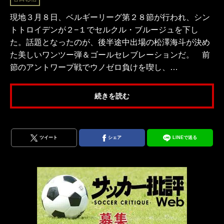
現地３月８日、ベルギーリーグ第２８節が行われ、シン
トトロイデンが２−１でセルクル・ブルージュを下し
た。話題となったのが、後半途中出場の松澤海斗が決め
た美しいワンツー弾＆ゴールセレブレーションだ。 前
節のアントワープ戦でウノゼロ負けを喫し、…
続きを読む
ツイート
シェア
LINEで送る