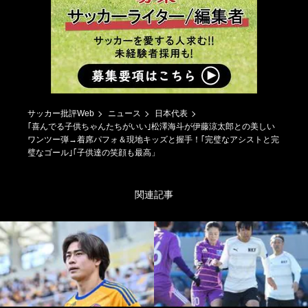
サッカー批評Web
ニュース
日本代表
｢喜んでる子供ちゃんたちがいい｣松澤海斗が伊藤涼太郎との美しい
ワンツー弾→着席パフォ＆現地キッズと握手！｢完璧なアシストと完
璧なゴール｣｢子供達の笑顔も最高」
関連記事