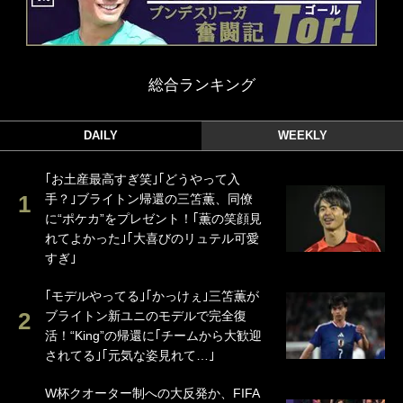
総合ランキング
DAILY
WEEKLY
｢お土産最高すぎ笑｣｢どうやって入
手？｣ブライトン帰還の三笘薫、同僚
に“ポケカ”をプレゼント！｢薫の笑顔見
れてよかった｣｢大喜びのリュテル可愛
すぎ｣
｢モデルやってる｣｢かっけぇ｣三笘薫が
ブライトン新ユニのモデルで完全復
活！“King”の帰還に｢チームから大歓迎
されてる｣｢元気な姿見れて…｣
W杯クオーター制への大反発か、FIFA