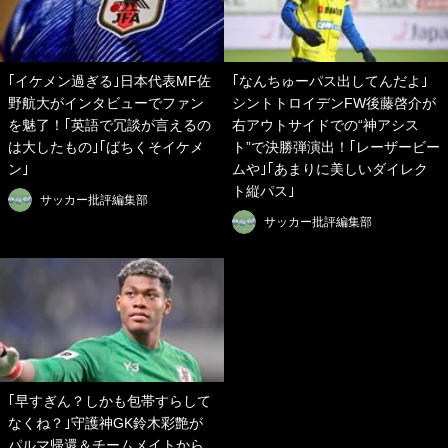
｢イケメン過ぎる｣日本代表MF佐
｢なんちゅーパス出してんだよ｣
野航大がインタビューでファン
シントトロイデンFW後藤啓介が
を魅了！｢英語で冗談が言えるの
右アウトサイドでの“神アシス
は大したもの｣｢ばちくそイケメ
ト”で決勝弾演出！｢レーザービー
ン｣
ムや｣｢あまりに美しいダイレク
ト縦パス｣
サッカー批評編集部
サッカー批評編集部
｢早すぎん？しかも包帯すらして
なくね？｣守護神GK鈴木彩艶が
パルマ帰還＆チームメイトから