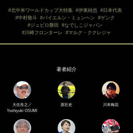
#北中米ワールドカップ大特集
#伊東純也
#日本代表
#中村敬斗
#バイエルン・ミュンヘン
#ゲンク
#ジュビロ磐田
#なでしこジャパン
#川崎フロンターレ
#マルク・ククレジャ
著者紹介
大住良之／
原壮史
川本梅花
Yoshiyuki OSUMI