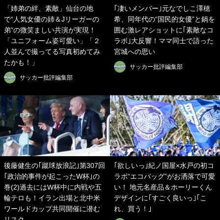
「姉弟の絆、素敵」仙台の地
｢凄いメンバー｣元なでしこ澤穂
で“人気女優の姉＆Jリーガーの
希、同年代の“国民的女優”と鍋を
弟”の微笑ましい共演が実現！
囲む激レアショットに｢素敵なコ
「ユニフォーム姿可愛い」「２
ラボ｣大反響！ママ同士で語った
人並んで撮ってる写真初めてみ
宮城への思い
たかも！」
サッカー批評編集部
サッカー批評編集部
後藤健生の｢蹴球放浪記｣第307回
｢欲しいっ︎｣紀ノ国屋×水戸の初コ
｢政治的事件が起こったW杯｣の
ラボ“エコバッグ”がお洒落で可愛
巻(2)過去にはW杯中に内戦や五
い！ 地元名産品＆ホーリーくん
輪テロも！イラン出場と北中米
デザインに｢すごく良いっ｣｢こ
ワールドカップ共同開催に潜む
れ、買う！｣
リスク