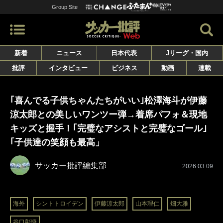
Group Site
新着
ニュース
日本代表
Jリーグ・国内
批評
インタビュー
ビジネス
動画
連載
｢喜んでる子供ちゃんたちがいい｣松澤海斗が伊藤
涼太郎との美しいワンツー弾→着席パフォ＆現地
キッズと握手！｢完璧なアシストと完璧なゴール｣
｢子供達の笑顔も最高」
サッカー批評編集部
2026.03.09
海外
シントトロイデン
伊藤涼太郎
山本理仁
畑大雅
谷口彰悟