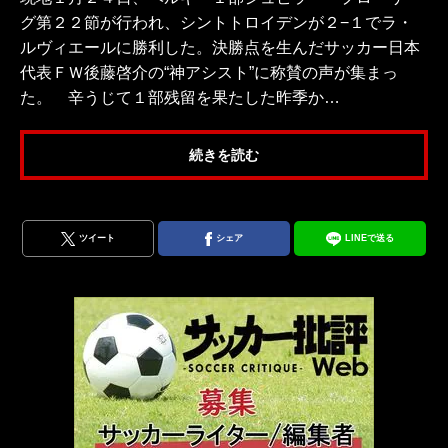
グ第２２節が行われ、シントトロイデンが２−１でラ・
ルヴィエールに勝利した。決勝点を生んだサッカー日本
代表ＦＷ後藤啓介の“神アシスト”に称賛の声が集まっ
た。 辛うじて１部残留を果たした昨季か…
続きを読む
ツイート
シェア
LINEで送る