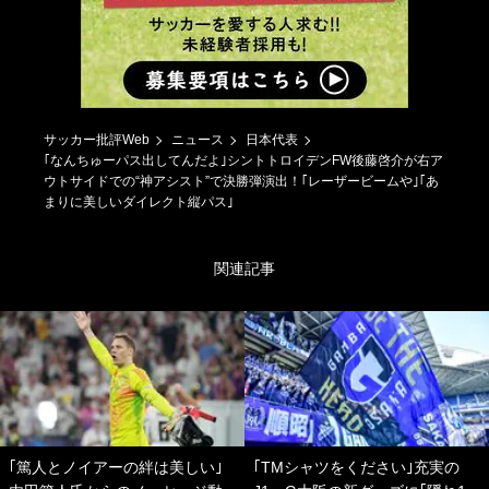
サッカー批評Web
ニュース
日本代表
｢なんちゅーパス出してんだよ｣シントトロイデンFW後藤啓介が右ア
ウトサイドでの“神アシスト”で決勝弾演出！｢レーザービームや｣｢あ
まりに美しいダイレクト縦パス｣
関連記事
｢篤人とノイアーの絆は美しい｣
｢TMシャツをください｣充実の