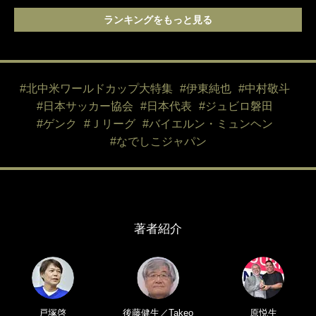
ランキングをもっと見る
#北中米ワールドカップ大特集
#伊東純也
#中村敬斗
#日本サッカー協会
#日本代表
#ジュビロ磐田
#ゲンク
#Ｊリーグ
#バイエルン・ミュンヘン
#なでしこジャパン
著者紹介
戸塚啓
後藤健生／Takeo
原悦生