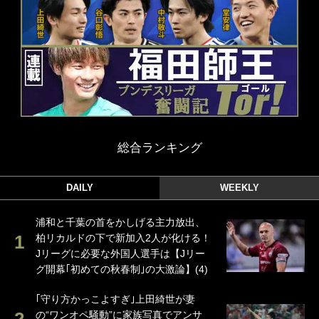
総合ランキング
DAILY
WEEKLY
浦和と千葉の首をかしげる主力放出、
柏リカルドの下で新加入2人が化ける！
Jリーグに必要な外国人選手は【Jリー
グ開幕｢初めての秋春制｣の大激論】(4)
｢守り方かっこよすぎ｣上田綺世が妻
の“ワンオペ騒動”に家族写真でアンサ