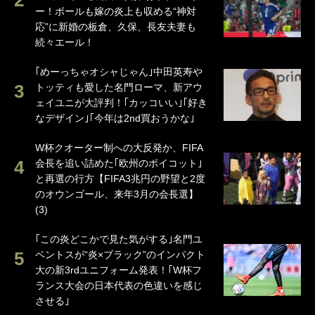
ー！ボールも嫁の炎上も収める“神対
応”に新婚の板倉、久保、長友夫妻も
続々エール！
｢めーっちゃオシャじゃん｣中田英寿や
トッティも愛した名門ローマ、新アウ
ェイユニが大評判！｢カッコいい｣｢好き
なデザイン｣｢今年は2nd買おうかな｣
W杯クオーター制への大反発か、FIFA
会長を追い詰めた｢欧州のボイコット｣
と再選の行方【FIFA3兆円の野望と2度
のオウンゴール、来年3月の会長選】
(3)
｢この炎どこかで見た気がする｣名門ユ
ベントスが“炎×ブラック”のインパクト
大の新3rdユニフォーム発表！｢W杯フ
ランス大会の日本代表の色違いを感じ
させる｣