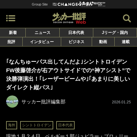
Group Site
新着
ニュース
日本代表
Jリーグ・国内
批評
インタビュー
ビジネス
動画
連載
｢なんちゅーパス出してんだよ｣シントトロイデン
FW後藤啓介が右アウトサイドでの“神アシスト”で
決勝弾演出！｢レーザービームや｣｢あまりに美しい
ダイレクト縦パス｣
サッカー批評編集部
2026.01.25
海外
シントトロイデン
日本代表
現地１月２４日、ベルギー１部ジュピラー・プロ・リー