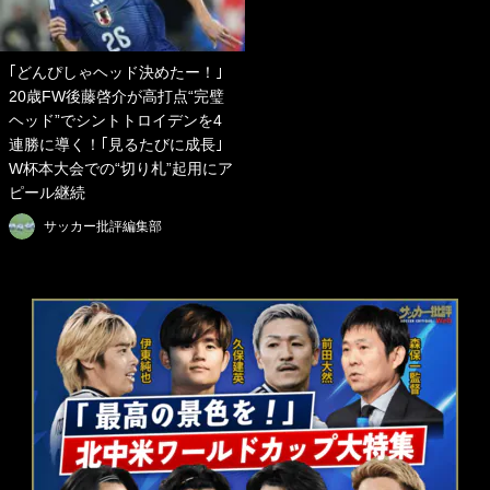
｢どんぴしゃヘッド決めたー！｣
20歳FW後藤啓介が高打点“完璧
ヘッド”でシントトロイデンを4
連勝に導く！｢見るたびに成長｣
W杯本大会での“切り札”起用にア
ピール継続
サッカー批評編集部