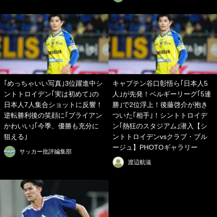
｢めっちゃいい写真｣3位躍進中シ
キャプテン谷口彰悟ら｢日本人5
ントトロイデン｢実は初めて｣の
人｣が先発！ベルギーリーグ｢5連
日本人7人集合ショットに反響！
勝｣で2位浮上！後藤啓介が抱き
逆転勝利後の笑顔に｢ブライアン
ついた｢相手｣！シントトロイデ
かわいい｣｢今季、優勝も充分に
ン｢熱狂のスタジアム｣潜入【シ
狙える｣
ントトロイデンvsクラブ・ブル
ージュ】PHOTOギャラリー
サッカー批評編集部
渡辺航滋