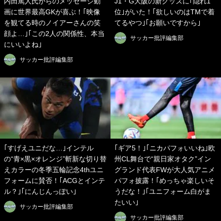
内田篤人氏からのメッセージ動
J1・G大阪の新グッズに｢隠れ1
画に世界最高GKが喜ぶ！｢映像
位｣がいた！｢欲しいのはTMで着
を観てる時のノイアーさんの笑
てるやつ｣｢お願いですから｣
顔よ…｣｢この2人の関係性、本当
サッカー批評編集部
にいいよね｣
サッカー批評編集部
｢すげえユニだな…｣インテル
｢ギア5！｣｢ニカパフォいいね｣欧
の“青×黒×オレンジ”斬新な切り替
州CL舞台で“親日家オタク”イン
えカラーの冬季五輪記念4thユニ
グランド代表FWが大人気アニメ
フォームに賛否！｢ACGとインテ
パフォ披露！｢めっちゃ楽しいそ
ル？｣｢にんじんっぽい｣
うだな！｣｢ユニフォーム白がま
たいい｣
サッカー批評編集部
サッカー批評編集部