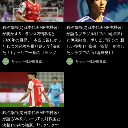
独占激白(1)日本代表MF中村敬斗
独占激白(2)日本代表MF中村敬斗
が明かすS・ランス2部降格と
が語るブラジル戦での｢同点弾｣
2026年の目標、｢本当に苦しかっ
と伊東純也、ボリビア戦での｢新
た｣3つの経験を乗り越えて｢決め
しい役割｣と森保一監督、奏功し
た！｣キャリア一番のゴラッソ
たクラブでの｢戦術無視｣！
サッカー批評編集部
サッカー批評編集部
独占激白(3)日本代表MF中村敬斗
が語るW杯グループFの対戦国と
決勝Tで待つ強豪、｢ワクワクす