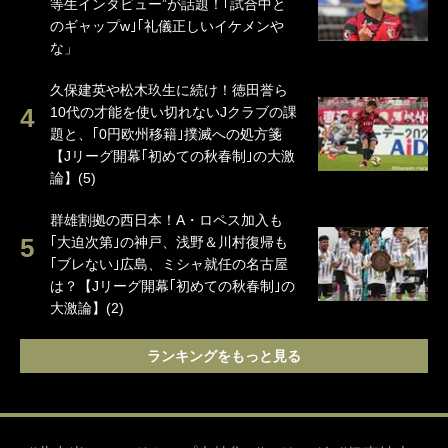
等生インタビュー”が話題！｢試合中と
のギャップw｣｢礼儀正しいイケメンや
な」
久保建英や松木玖生に続け！徳田誉ら
10代の才能を使い切れないJクラブの課
題と、｢0円欧州移籍｣撲滅への処方箋
【Jリーグ開幕｢初めての秋春制｣の大激
論】(5)
群雄割拠の西日本！A・ロペス加入も
｢大迫次第｣の神戸、浅野＆川村復帰も
｢ブレない｣広島、ミシャ就任の名古屋
は？【Jリーグ開幕｢初めての秋春制｣の
大激論】(2)
ランキングをもっと見る