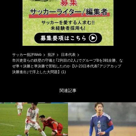
サッカー批評Web
批評
日本代表
市川吏音らの鉄壁の守備と｢2列目の2人｣でグループBを3戦全勝、な
ぜ準々決勝と準決勝で苦戦したのか【Uｰ23日本代表｢アジアカップ
決勝進出｣で浮上した大問題】(1)
関連記事