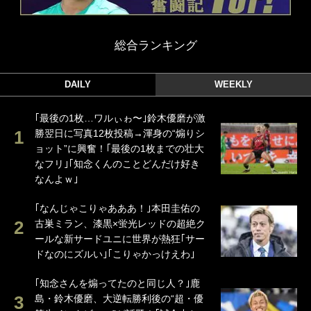
総合ランキング
DAILY
WEEKLY
｢最後の1枚…ワルぃゎ〜｣鈴木優磨が激
勝翌日に写真12枚投稿→渾身の“煽りシ
ョット”に興奮！｢最後の1枚までの壮大
なフリ｣｢知念くんのことどんだけ好き
なんよｗ｣
｢なんじゃこりゃあああ！｣本田圭佑の
古巣ミラン、漆黒×蛍光レッドの超絶ク
ールな新サードユニに世界が熱狂｢サー
ドなのにズルい｣｢こりゃかっけえわ｣
｢知念さんを煽ってたのと同じ人？｣鹿
島・鈴木優磨、大逆転勝利後の“超・優