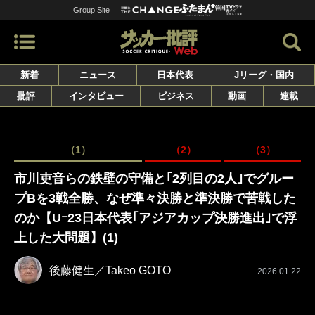
Group Site
新着
ニュース
日本代表
Jリーグ・国内
批評
インタビュー
ビジネス
動画
連載
（1）
（2）
（3）
市川吏音らの鉄壁の守備と｢2列目の2人｣でグルー
プBを3戦全勝、なぜ準々決勝と準決勝で苦戦した
のか【Uｰ23日本代表｢アジアカップ決勝進出｣で浮
上した大問題】(1)
後藤健生／Takeo GOTO
2026.01.22