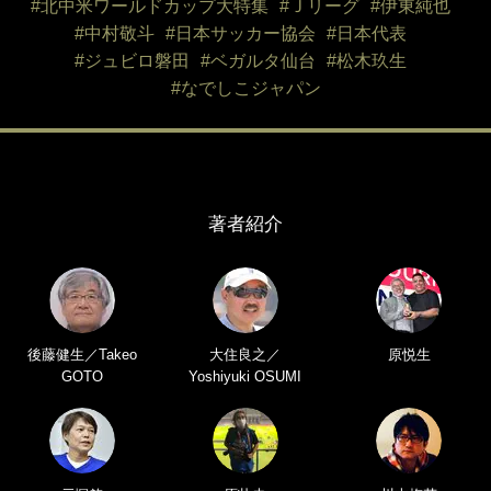
#北中米ワールドカップ大特集
#Ｊリーグ
#伊東純也
#中村敬斗
#日本サッカー協会
#日本代表
#ジュビロ磐田
#ベガルタ仙台
#松木玖生
#なでしこジャパン
著者紹介
後藤健生／Takeo
大住良之／
原悦生
GOTO
Yoshiyuki OSUMI