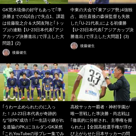
GK荒木琉偉の好守もあって｢準
中東の大会で｢東アジア勢｣4強独
決勝までの5試合｣で失点1、課題
占、就任直後の森保監督も失敗
は佐藤龍之介＆大関友翔と｢トッ
した｢U-21代表｣による初優勝
プ｣の連動【Uｰ23日本代表｢アジ
【Uｰ23日本代表｢アジアカップ決
アカップ決勝進出｣で浮上した大
勝進出｣で浮上した大問題】(3)
問題】(2)
後藤健生
後藤健生
｢うわー止められたのに入っ
高校サッカー覇者・神村学園が
た！｣U-23日本代表が奇跡的
唯一苦戦した準決勝・尚志戦は
な“珍PK”成功！｢一生語り継がれ
｢徹底的に分析され、主導権を握
る道脇のPK｣にヨルダンGK呆然
られた｣【全国高校選手権が浮か
｢これYouTubeの珍プレー集でみ
び上がらせた日本サッカーの問