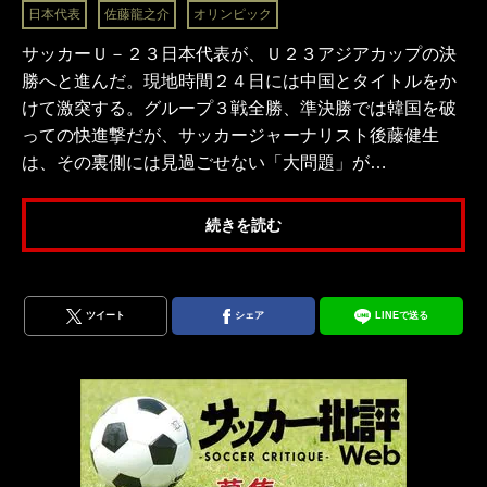
日本代表
佐藤龍之介
オリンピック
サッカーＵ－２３日本代表が、Ｕ２３アジアカップの決
勝へと進んだ。現地時間２４日には中国とタイトルをか
けて激突する。グループ３戦全勝、準決勝では韓国を破
っての快進撃だが、サッカージャーナリスト後藤健生
は、その裏側には見過ごせない「大問題」が…
続きを読む
ツイート
シェア
LINEで送る