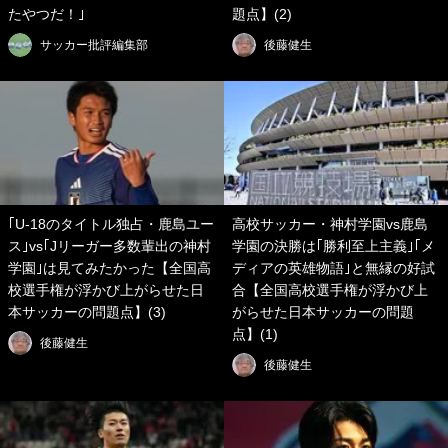
たやつだ！｣
題点】(2)
サッカー批評編集部
後藤健生
｢U-18のタイトル独占・鹿島ユー
高校サッカー・神村学園vs鹿島
ス｣vs｢Jリーガー多数輩出の神村
学園の決勝は｢勝利至上主義｣｢メ
学園｣は見てみたかった【全国高
ディアの英雄物語｣と無縁の好試
校選手権が浮かび上がらせた日
合【全国高校選手権が浮かび上
本サッカーの問題点】(3)
がらせた日本サッカーの問題
点】(1)
後藤健生
後藤健生