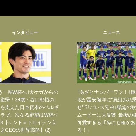
インタビュー
ニュース
う一度W杯へ｣大ケガからの
｢あざとナンバーワン！｣
復帰！34歳・谷口彰悟の
地が冨安健洋に“肩組み頭
跡を支えた日本資本のベルギ
せ”!?｢パレス兄弟｣爆誕の
クラブ、次なる野望はW杯ベ
ムービーに大反響｢最後の
8【シント＝トロイデン立
可愛すぎる｣｢粋にも程があ
之CEOの世界戦略】(2)
る！」