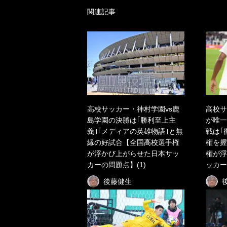
関連記事
高校サッカー・神村学園vs鹿
高校サ
島学園の決勝は｢勝利至上主
が唯一
義｣｢メディアの英雄物語｣と無
戦は｢
縁の好試合【全国高校選手権
権を握
が浮かび上がらせた日本サッ
権が浮
カーの問題点】(1)
ッカー
後藤健生