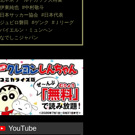
#伊東純也
#中村敬斗
#日本サッカー協会
#日本代表
#ジュビロ磐田
#ゲンク
#Ｊリーグ
#バイエルン・ミュンヘン
#なでしこジャパン
YouTube