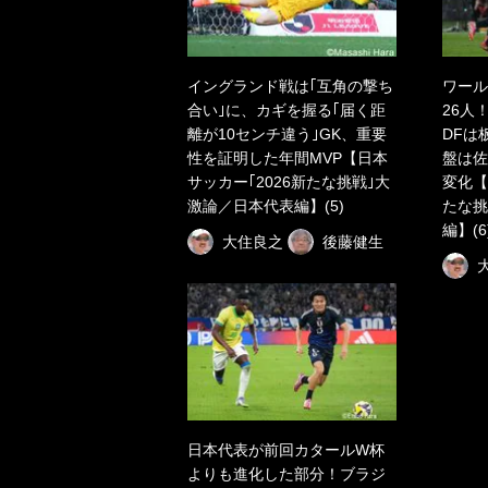
イングランド戦は｢互角の撃ち
ワール
合い｣に、カギを握る｢届く距
26人
離が10センチ違う｣GK、重要
DFは
性を証明した年間MVP【日本
盤は佐
サッカー｢2026新たな挑戦｣大
変化【
激論／日本代表編】(5)
たな挑
編】(6
大住良之
後藤健生
日本代表が前回カタールW杯
よりも進化した部分！ブラジ