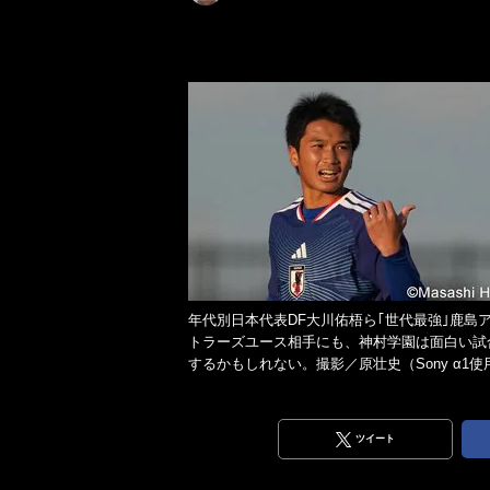
年代別日本代表DF大川佑梧ら｢世代最強｣鹿島
トラーズユース相手にも、神村学園は面白い試
するかもしれない。撮影／原壮史（Sony α1使
ツイート