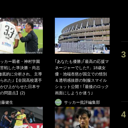
ッカー覇者・神村学園
｢あなたも優勝｣｢最高の応援マ
苦戦した準決勝・尚志
ネージャーでした!!」18歳女
徹底的に分析され、主導
優・池端杏慈が国立での惜別
られた｣【全国高校選手
＆透明感抜群の制服スマイル
かび上がらせた日本サ
ショット公開！｢最後のロック
の問題点】(2)
画面にしようか迷う｣
後藤健生
サッカー批評編集部