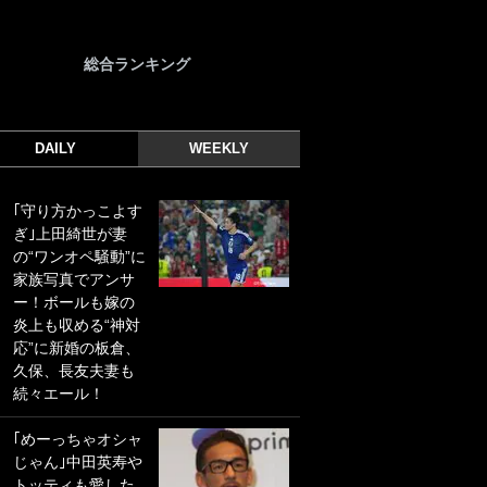
総合ランキング
DAILY
WEEKLY
｢守り方かっこよす
｢光の速さじゃん｣
ぎ｣上田綺世が妻
｢えっぐいミドル｣
の“ワンオペ騒動”に
ドイツ名門移籍の
家族写真でアンサ
日本代表23歳ボラ
ー！ボールも嫁の
ンチ、移籍後初ゴ
炎上も収める“神対
ールに驚愕！｢見た
応”に新婚の板倉、
事ないシュートや｣
久保、長友夫妻も
｢聡がどんどん遠く
続々エール！
なっていく」
｢めーっちゃオシャ
｢誰が止めれんねん
じゃん｣中田英寿や
w｣フェイエ上田綺
トッティも愛した
世の“神コース”弾丸