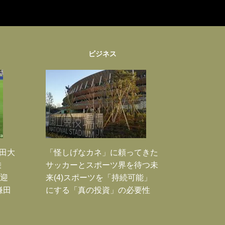
ビジネス
鎌田大
「怪しげなカネ」に頼ってきた
乗
サッカーとスポーツ界を待つ未
歓迎
来(4)スポーツを「持続可能」
鎌田
にする「真の投資」の必要性