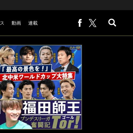
ス
動画
連載
熊崎敬の「路地から始まる処世術」
下田恒幸の「10倍面白くなるサッカー中継の見方」
サッカー批評PHOTOギャラリー「ピッチの焦点」
後藤健生の「蹴球放浪記」
原悦生PHOTOギャラリー「サッカー遠近」
「だれかに言いたくなる記録」
福田師王「ブンデスリーガ奮闘記 Tor!」
大住良之の「この世界のコーナーエリアから」