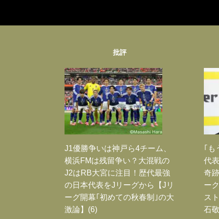
批評
J1優勝争いは神戸ら4チーム、
｢も
横浜FMは残留争い？大混戦の
代表
J2はRB大宮に注目！歴代最強
奇
の日本代表をJリーグから【Jリ
ー
ーグ開幕｢初めての秋春制｣の大
スト
激論】(6)
石敬