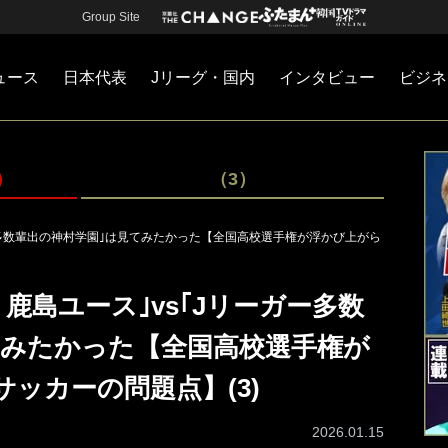
Group Site
ュース
日本代表
Jリーグ・国内
インタビュー
ビジネ
・国内
カー
ネジメント
Jリーグ・国内
戦術
注目選手
海外サッカー
監督
マネー
チームマネジメント
日本代表
）
（3）
ガー多数輩出の神村学園｣は見てみたかった【全国高校選手権が浮かび上がら
・鹿島ユース｣vs｢Jリーガー多数
てみたかった【全国高校選手権が
ッカーの問題点】(3)
2026.01.15