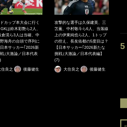
ドカップ本大会に行く
攻撃的な選手は久保建英、三
！GKは鈴木彩艶ら2人、
笘薫、中村敬斗ら6人、当落線
板倉滉ら3人は当確、中
上の伊東純也ら2人、1トップ
野海舟の台頭で序列に
の控え、長友佑都の5度目は？
日本サッカー｢2026新
【日本サッカー｢2026新たな
戦｣大激論／日本代表
挑戦｣大激論／日本代表編】
)
(7)
大住良之
後藤健生
大住良之
後藤健生