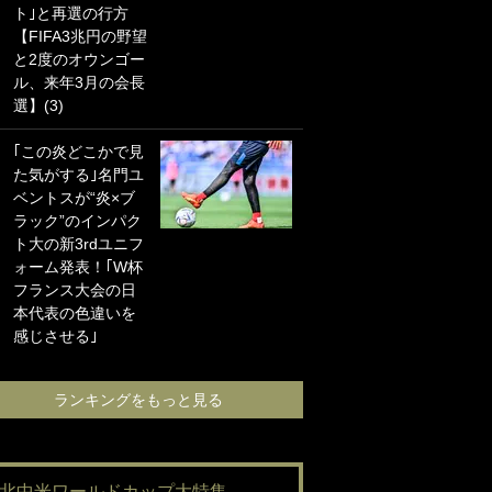
ト｣と再選の行方
海の夕日”新アウェ
【FIFA3兆円の野望
イユニに大反響｢か
と2度のオウンゴー
っこよすぎ｣｢革新
ル、来年3月の会長
的｣｢ソソられる！｣
選】(3)
｢お土産最高すぎ
｢この炎どこかで見
笑｣｢どうやって入
た気がする｣名門ユ
手？｣ブライトン帰
ベントスが“炎×ブ
還の三笘薫、同僚
ラック”のインパク
に“ポケカ”をプレゼ
ト大の新3rdユニフ
ント！｢薫の笑顔見
ォーム発表！｢W杯
れてよかった｣｢大
フランス大会の日
喜びのリュテル可
本代表の色違いを
愛すぎ｣
感じさせる｣
ランキングをも
ランキングをもっと見る
#北中米ワールドカップ大特集