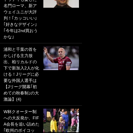
名門ローマ、新ア
PKにイタリア代表
ウェイユニが大評
GKも成す術なし！
判！｢カッコいい｣
｢ノーチャンスすぎ
｢好きなデザイン｣
るわ｣｢綺世のPKの
｢今年は2nd買おう
上手さは世界屈指
かな｣
かも｣
浦和と千葉の首を
｢また敬斗が魚に
かしげる主力放
笑｣菅原由勢がW杯
出、柏リカルドの
戦士の夏休み秘蔵
下で新加入2人が化
ショット公開！ 川
ける！Jリーグに必
口春奈と結婚のモ
要な外国人選手は
テ男も登場で｢写真
【Jリーグ開幕｢初
全部楽しそう｣｢タ
めての秋春制｣の大
ケの水中かわいす
激論】(4)
ぎる」
W杯クオーター制
｢セカンドで決まり
への大反発か、FIF
だな｣19歳の日本代
A会長を追い詰めた
表MFが加入したス
｢欧州のボイコッ
ペイン名門、“地中