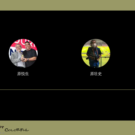
原悦生
原壮史