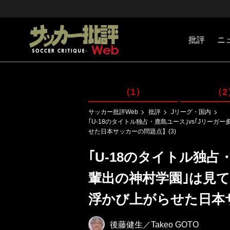
批評
ニ
Jリーグ
戦術
注目選手
海外サッ
監督
マネー
チームマ
日本代表
（1）
（2
サッカー批評Web
批評
Jリーグ・国内
｢U-18のタイトル独占・鹿島ユース｣vs｢Jリー
せた日本サッカーの問題点】(3)
｢U-18のタイトル独占
輩出の神村学園｣は見
浮かび上がらせた日本サ
後藤健生／Takeo GOTO