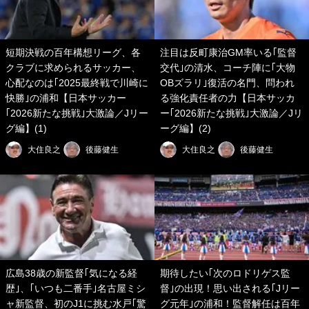
短期決戦の百年構想リーグ、各
注目は反町康治GM率いる｢監督
クラブに求められるサッカー、
交代｣の清水、コーチ陣に｢大物
心配なのは｢2025最終戦で川崎に
OBズラリ｣復活の名門、問われ
快勝｣の浦和【日本サッカー
る強化責任者の力【日本サッカ
｢2026新たな挑戦｣大激論／Jリー
ー｢2026新たな挑戦｣大激論／Jリ
グ編】(1)
ーグ編】(2)
大住良之
後藤健生
大住良之
後藤健生
広島38歳の新監督｢気になる経
期待したい｢次のロドリゲス監
歴｣、｢いつも二番手｣名古屋ミシ
督｣の出現！思い出される｢Jリー
ャ新監督、初のJ1に挑む水戸｢驚
グ元年｣の浦和！監督解任は百年