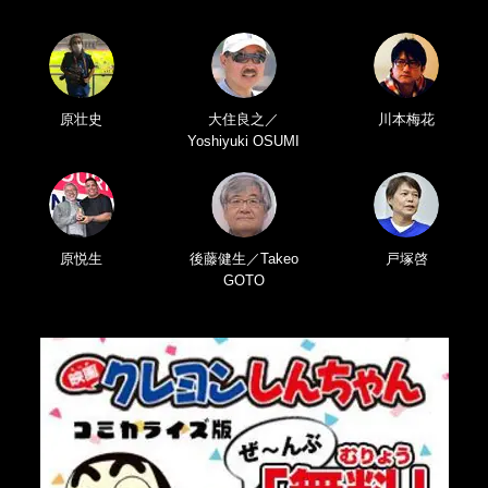
原壮史
大住良之／
川本梅花
Yoshiyuki OSUMI
原悦生
後藤健生／Takeo
戸塚啓
GOTO