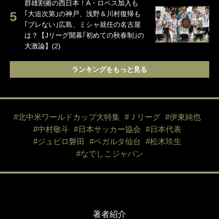
群雄割拠の西日本！A・ロペス加入も
｢大迫次第｣の神戸、浅野＆川村復帰も
｢ブレない｣広島、ミシャ就任の名古屋
は？【Jリーグ開幕｢初めての秋春制｣の
大激論】(2)
ランキングをもっと見る
#北中米ワールドカップ大特集
#Ｊリーグ
#伊東純也
#中村敬斗
#日本サッカー協会
#日本代表
#ジュビロ磐田
#ベガルタ仙台
#松木玖生
#なでしこジャパン
著者紹介