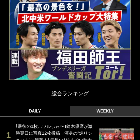
総合ランキング
DAILY
WEEKLY
｢最後の1枚…ワルぃゎ〜｣鈴木優磨が激
勝翌日に写真12枚投稿→渾身の“煽りシ