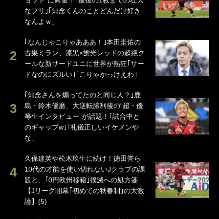
ョット”に興奮！｢最後の1枚までの壮大
なフリ｣｢知念くんのことどんだけ好き
なんよｗ｣
｢なんじゃこりゃあああ！｣本田圭佑の
古巣ミラン、漆黒×蛍光レッドの超絶ク
ールな新サードユニに世界が熱狂｢サー
ドなのにズルい｣｢こりゃかっけえわ｣
｢知念さんを煽ってたのと同じ人？｣鹿
島・鈴木優磨、大逆転勝利後の“超・優
等生インタビュー”が話題！｢試合中と
のギャップw｣｢礼儀正しいイケメンや
な」
久保建英や松木玖生に続け！徳田誉ら
10代の才能を使い切れないJクラブの課
題と、｢0円欧州移籍｣撲滅への処方箋
【Jリーグ開幕｢初めての秋春制｣の大激
論】(5)