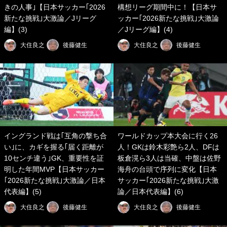
きの人事｣【日本サッカー｢2026
構想リーグ期間中に！【日本サ
新たな挑戦｣大激論／Jリーグ
ッカー｢2026新たな挑戦｣大激論
編】(3)
／Jリーグ編】(4)
大住良之
後藤健生
大住良之
後藤健生
イングランド戦は｢互角の撃ち合
ワールドカップ本大会に行く26
い｣に、カギを握る｢届く距離が
人！GKは鈴木彩艶ら2人、DFは
10センチ違う｣GK、重要性を証
板倉滉ら3人は当確、中盤は佐野
明した年間MVP【日本サッカー
海舟の台頭で序列に変化【日本
｢2026新たな挑戦｣大激論／日本
サッカー｢2026新たな挑戦｣大激
代表編】(5)
論／日本代表編】(6)
大住良之
後藤健生
大住良之
後藤健生