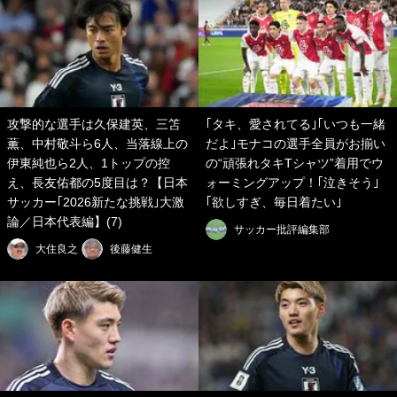
攻撃的な選手は久保建英、三笘
｢タキ、愛されてる｣｢いつも一緒
薫、中村敬斗ら6人、当落線上の
だよ｣モナコの選手全員がお揃い
伊東純也ら2人、1トップの控
の“頑張れタキTシャツ”着用でウ
え、長友佑都の5度目は？【日本
ォーミングアップ！｢泣きそう｣
サッカー｢2026新たな挑戦｣大激
｢欲しすぎ、毎日着たい｣
論／日本代表編】(7)
サッカー批評編集部
大住良之
後藤健生