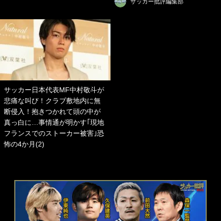
サッカー批評編集部
サッカー日本代表MF中村敬斗が
悲痛な叫び！クラブ敷地内に無
断侵入！抱きつかれて頭の中が
真っ白に…事情通が明かす｢現地
フランスでのストーカー被害｣恐
怖の4か月(2)