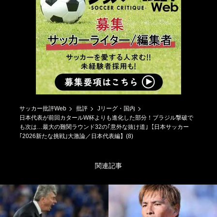
サッカー批評Web
批評
Jリーグ・国内
日本代表が前回カタールW杯よりも進化した部分！ブラジル撃破で
も次は…最大の難関ラウンド32の｢意外な抜け道｣【日本サッカー
｢2026新たな挑戦｣大激論／日本代表編】(8)
関連記事