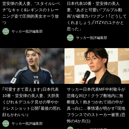
堂安律の美人妻、“スタイルレベ
日本代表10番・堂安律の美人
チ”なキャミ&レギンスのトレー
妻、“あざと可愛い”ブルブル動
ニング姿で圧倒的美女オーラ放
画”が破壊力バツグン！｢どうして
つ
くれましょう｣｢ITZYのユナかと
思った」
サッカー批評編集部
サッカー批評編集部
｢可愛すぎて震えます｣日本代表
サッカー日本代表MF中村敬斗が
10番・堂安律の美人妻、大胆美
悲痛な叫び！クラブ敷地内に無
くびれ＆デコルテ見せの華やか
断侵入！抱きつかれて頭の中が
ドレスショット公開｢最後の照れ
真っ白に…事情通が明かす｢現地
顔もかわいい｣
フランスでのストーカー被害｣恐
怖の4か月(1)
サッカー批評編集部