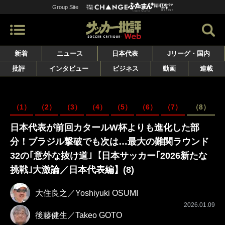
Group Site
新着
ニュース
日本代表
Jリーグ・国内
批評
インタビュー
ビジネス
動画
連載
（1）
（2）
（3）
（4）
（5）
（6）
（7）
（8）
日本代表が前回カタールW杯よりも進化した部
分！ブラジル撃破でも次は…最大の難関ラウンド
32の｢意外な抜け道｣【日本サッカー｢2026新たな
挑戦｣大激論／日本代表編】(8)
大住良之／Yoshiyuki OSUMI
2026.01.09
後藤健生／Takeo GOTO