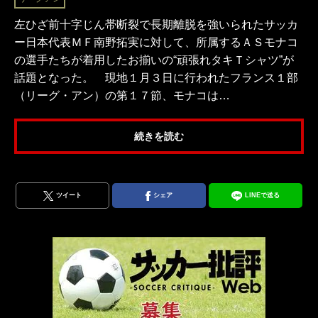
左ひざ前十字じん帯断裂で長期離脱を強いられたサッカ
ー日本代表ＭＦ南野拓実に対して、所属するＡＳモナコ
の選手たちが着用したお揃いの“頑張れタキＴシャツ”が
話題となった。 現地１月３日に行われたフランス１部
（リーグ・アン）の第１７節、モナコは…
続きを読む
ツイート
シェア
LINEで送る