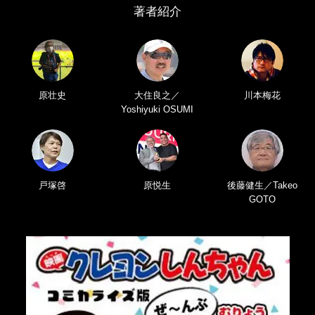
著者紹介
原壮史
大住良之／
川本梅花
Yoshiyuki OSUMI
戸塚啓
原悦生
後藤健生／Takeo
GOTO