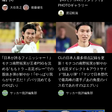
PHOTOギャラリー
大住良之
後藤健生
渡辺航滋
｢日本が誇るフィニッシャー！｣
CLの日本人最多得点記録を更
モナコ南野拓実が王者PSGを沈
新！モナコの南野拓実が鮮やか
める“ももトラ→左足ボレー”での
な右足ダイレクト＆アウトサイ
股抜き弾が鮮やか！｢やっぱり我
ド“技あり弾”！｢マジで日本歴代
らがモナ王だ！｣｢パリ沈めてる
で最高峰の選手｣｢あの角度のパ
のやばい｣
ス右であわすのはエグい｣
サッカー批評編集部
サッカー批評編集部