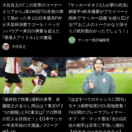
大住良之の｢この世界のコーナー
｢サッカーオタク2人が夢の共演｣
エリアから｣第180回｢51年前の寒
林陵平×鈴木優磨がプライベート
くて熱かった冬｣(1)日本最高FW
焼肉で“サッカー談義”を繰り広げ
が天皇杯決勝でゴール！ベッケ
る!?｢お二人のトークかなり深そ
ンバウアー来日の興奮を超えた
う｣｢絶対面白かったでしょう！｣
｢香港人アイドル｣との邂逅
サッカー批評編集部
大住良之
｢最終戦で快勝｣浦和の来季、佐
｢ほぼすべてのチャンスに関与｣
藤龍之介去りし岡山は？東京V｢2
モナコ南野拓実のCL現地密着！
つの朗報｣とFC東京は｢プロ野球
74分間のプレーでプレイヤー・
の巨人を目指せ！｣【日本サッカ
オブ・ザ・マッチ選出｢次の2試
ー年末年始の大激論／Jリーグ
合の相手は非常に手強い｣激白
編】(4)
【ASモナコvsガラタサライ】