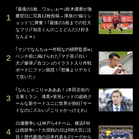
｢最後の1枚…ワルぃゎ〜｣鈴木優磨が激
勝翌日に写真12枚投稿→渾身の“煽りシ
ョット”に興奮！｢最後の1枚までの壮大
なフリ｣｢知念くんのことどんだけ好き
なんよｗ｣
｢マジでなんちゅー作戦なの槙野監督w｣
ベンチ前に掲げられた｢マテ茶｣｢白い
犬｣｢爆弾｣｢合コン｣のイラスト入り作戦
ボードにファン困惑！｢想像よりデカく
て吹いた｣
｢なんじゃこりゃあああ！｣本田圭佑の
古巣ミラン、漆黒×蛍光レッドの超絶ク
ールな新サードユニに世界が熱狂｢サー
ドなのにズルい｣｢こりゃかっけえわ｣
J1優勝争いは神戸ら4チーム、横浜FM
は残留争い？大混戦のJ2はRB大宮に注
目！歴代最強の日本代表をJリーグから