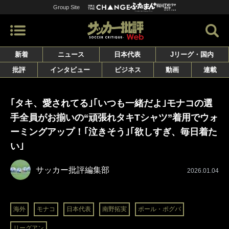
Group Site
新着
ニュース
日本代表
Jリーグ・国内
批評
インタビュー
ビジネス
動画
連載
｢タキ、愛されてる｣｢いつも一緒だよ｣モナコの選
手全員がお揃いの“頑張れタキTシャツ”着用でウォ
ーミングアップ！｢泣きそう｣｢欲しすぎ、毎日着た
い｣
サッカー批評編集部
2026.01.04
海外
モナコ
日本代表
南野拓実
ポール・ポグバ
リーグアン