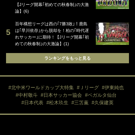
【Jリーグ開幕｢初めての秋春制｣の大激
論】(6)
百年構想リーグは西の｢7勝3敗｣！鹿島
は｢早川依存｣から脱却を！柏の｢時代遅
れサッカー｣に期待！【Jリーグ開幕｢初
めての秋春制｣の大激論】(1)
ランキングをもっと見る
#北中米ワールドカップ大特集
#Ｊリーグ
#伊東純也
#中村敬斗
#日本サッカー協会
#ベガルタ仙台
#日本代表
#松木玖生
#三笘薫
#久保建英