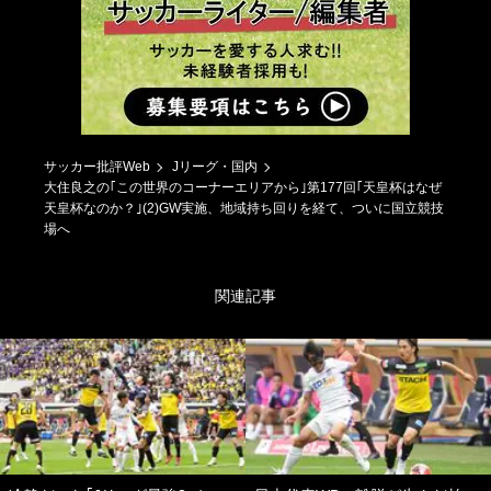
サッカー批評Web
Jリーグ・国内
大住良之の｢この世界のコーナーエリアから｣第177回｢天皇杯はなぜ
天皇杯なのか？｣(2)GW実施、地域持ち回りを経て、ついに国立競技
場へ
関連記事