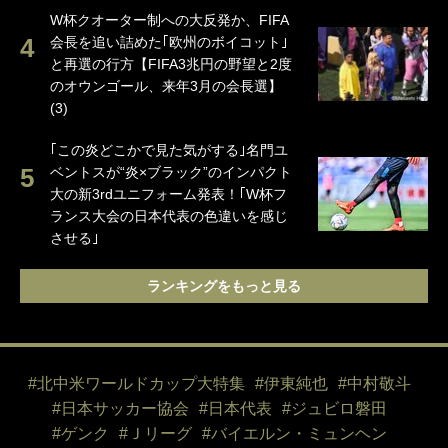
W杯クオーター制への大反発か、FIFA
会長を追い詰めた｢欧州のボイコット｣
と再選の行方【FIFA3兆円の野望と2度
のオウンゴール、来年3月の会長選】
(3)
｢この炎どこかで見た気がする｣名門ユ
ベントスが“炎×ブラック”のインパクト
大の新3rdユニフォーム発表！｢W杯フ
ランス大会の日本代表の色違いを感じ
させる｣
ランキングをもっと見る
#北中米ワールドカップ大特集
#伊東純也
#中村敬斗
#日本サッカー協会
#日本代表
#ジュビロ磐田
#ゲンク
#Ｊリーグ
#バイエルン・ミュンヘン