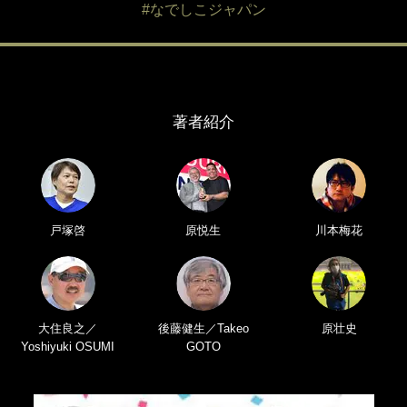
#なでしこジャパン
著者紹介
戸塚啓
原悦生
川本梅花
大住良之／
後藤健生／Takeo
原壮史
Yoshiyuki OSUMI
GOTO