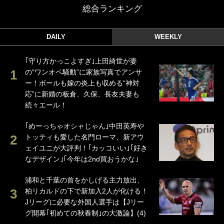
総合ランキング
DAILY
WEEKLY
｢守り方かっこよすぎ｣上田綺世が妻
の“ワンオペ騒動”に家族写真でアンサ
ー！ボールも嫁の炎上も収める“神対
応”に新婚の板倉、久保、長友夫妻も
続々エール！
｢めーっちゃオシャじゃん｣中田英寿や
トッティも愛した名門ローマ、新アウ
ェイユニが大評判！｢カッコいい｣｢好き
なデザイン｣｢今年は2nd買おうかな｣
浦和と千葉の首をかしげる主力放出、
柏リカルドの下で新加入2人が化ける！
Jリーグに必要な外国人選手は【Jリー
グ開幕｢初めての秋春制｣の大激論】(4)