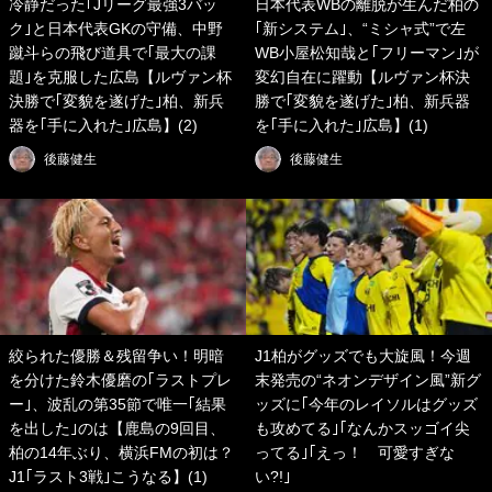
冷静だった｢Jリーグ最強3バッ
日本代表WBの離脱が生んだ柏の
ク｣と日本代表GKの守備、中野
｢新システム｣、“ミシャ式”で左
蹴斗らの飛び道具で｢最大の課
WB小屋松知哉と｢フリーマン｣が
題｣を克服した広島【ルヴァン杯
変幻自在に躍動【ルヴァン杯決
決勝で｢変貌を遂げた｣柏、新兵
勝で｢変貌を遂げた｣柏、新兵器
器を｢手に入れた｣広島】(2)
を｢手に入れた｣広島】(1)
後藤健生
後藤健生
絞られた優勝＆残留争い！明暗
J1柏がグッズでも大旋風！今週
を分けた鈴木優磨の｢ラストプレ
末発売の“ネオンデザイン風”新グ
ー｣、波乱の第35節で唯一｢結果
ッズに｢今年のレイソルはグッズ
を出した｣のは【鹿島の9回目、
も攻めてる｣｢なんかスッゴイ尖
柏の14年ぶり、横浜FMの初は？
ってる｣｢えっ！ 可愛すぎな
J1｢ラスト3戦｣こうなる】(1)
い?!｣