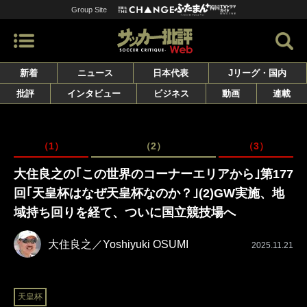
Group Site
新着
ニュース
日本代表
Jリーグ・国内
批評
インタビュー
ビジネス
動画
連載
（1）
（2）
（3）
大住良之の｢この世界のコーナーエリアから｣第177
回｢天皇杯はなぜ天皇杯なのか？｣(2)GW実施、地
域持ち回りを経て、ついに国立競技場へ
大住良之／Yoshiyuki OSUMI
2025.11.21
天皇杯