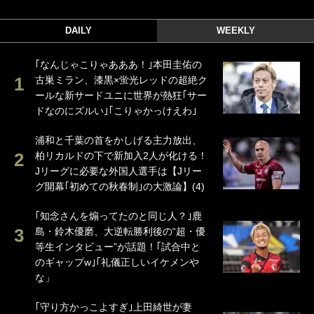
DAILY
WEEKLY
｢なんじゃこりゃあああ！｣本田圭佑の
古巣ミラン、漆黒×蛍光レッドの超絶ク
ールな新サードユニに世界が熱狂｢サー
ドなのにズルい｣｢こりゃかっけえわ｣
浦和と千葉の首をかしげる主力放出、
柏リカルドの下で新加入2人が化ける！
Jリーグに必要な外国人選手は【Jリー
グ開幕｢初めての秋春制｣の大激論】(4)
｢知念さんを煽ってたのと同じ人？｣鹿
島・鈴木優磨、大逆転勝利後の“超・優
等生インタビュー”が話題！｢試合中と
のギャップw｣｢礼儀正しいイケメンや
な」
｢守り方かっこよすぎ｣上田綺世が妻