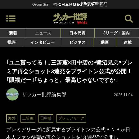
Group Site
新着
ニュース
日本代表
Jリーグ・国内
批評
インタビュー
ビジネス
動画
連載
｢ユニ貰ってる！｣三笘薫×田中碧の“鷺沼兄弟”プレ
ミア再会ショット3連発をブライトン公式が公開！
｢眼福だー｣｢ちょっと、最高じゃないですか｣
サッカー批評編集部
2025.11.04
海外
三笘薫
田中碧
プレミアリーグ
プレミアリーグに所属するブライトンの公式ＳＮＳが日
本人ファン待望の再会ショットを“３連発”で公開し