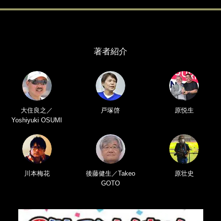
著者紹介
大住良之／
戸塚啓
原悦生
Yoshiyuki OSUMI
川本梅花
後藤健生／Takeo
原壮史
GOTO