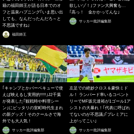
籍の福田師王が語る日本でのオ
欲しいゾ！｣ファン大興奮も…
フと温泉ハプニング｢いま思い出
｢高っ！ 金かかってんな｣
しても、なんだったんだろ～と
サッカー批評編集部
不思議ですね｣
福田師王
｢キャンプとかバーベキューで使
左足での絶妙クロス＆豪快ミド
えば映えるし実用的!!!!!｣J2千葉
ル！ ランパード率いるコベント
が発表した｢観戦時や料理シー
リーでMF坂元達裕が1ゴール1ア
ン｣にピッタリの室町時代生まれ
シストの大暴れ！｢代表に呼ばれ
の新グッズ！そのクールさで海
てないのが不思議｣｢プレミアに
外でも大人気！
上がってこい｣
サッカー批評編集部
サッカー批評編集部