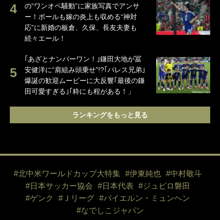
の“ワンオペ騒動”に家族写真でアンサ
ー！ボールも嫁の炎上も収める“神対
応”に新婚の板倉、久保、長友夫妻も
続々エール！
｢あざとナンバーワン！｣鎌田大地が冨
安健洋に“肩組み頭乗せ”!?｢パレス兄弟｣
爆誕の歓迎ムービーに大反響｢最後の鎌
田可愛すぎる｣｢粋にも程がある！」
ランキングをもっと見る
#北中米ワールドカップ大特集
#伊東純也
#中村敬斗
#日本サッカー協会
#日本代表
#ジュビロ磐田
#ゲンク
#Ｊリーグ
#バイエルン・ミュンヘン
#なでしこジャパン