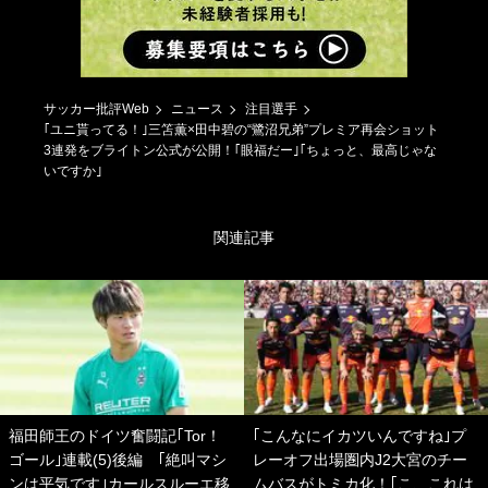
サッカー批評Web
ニュース
注目選手
｢ユニ貰ってる！｣三笘薫×田中碧の“鷺沼兄弟”プレミア再会ショット
3連発をブライトン公式が公開！｢眼福だー｣｢ちょっと、最高じゃな
いですか｣
関連記事
福田師王のドイツ奮闘記｢Tor！
｢こんなにイカツいんですね｣プ
ゴール｣連載(5)後編 ｢絶叫マシ
レーオフ出場圏内J2大宮のチー
ンは平気です｣カールスルーエ移
ムバスがトミカ化！｢こ、これは