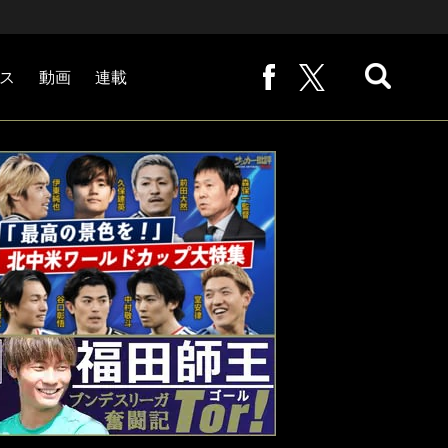
ス
動画
連載
熊崎敬の「路地から始まる処世術」
下田恒幸の「10倍面白くなるサッカー中継の見方」
サッカー批評PHOTOギャラリー「ピッチの焦点」
後藤健生の「蹴球放浪記」
原悦生PHOTOギャラリー「サッカー遠近」
「だれかに言いたくなる記録」
福田師王「ブンデスリーガ奮闘記 Tor!」
大住良之の「この世界のコーナーエリアから」