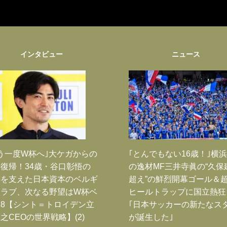
インタビュー
ニュース
う一度W杯へ｣大ケガからの
｢とんでもない16歳！｣横浜
復帰！34歳・谷口彰悟の
の逸材MF三井寺眞の“久保
跡を支えた日本資本のベルギ
超え”の鮮烈開幕ゴール＆
クラブ、次なる野望はW杯ベ
ヒールトラップに国立熱狂
8【シント＝トロイデン立
｢日本サッカーの新たなス
之CEOの世界戦略】(2)
が誕生した｣