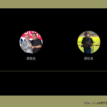
原悦生
原壮史