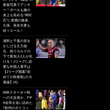
家族写真でアンサ
PKにイタリア代表
ー！ボールも嫁の
GKも成す術なし！
炎上も収める“神対
｢ノーチャンスすぎ
応”に新婚の板倉、
るわ｣｢綺世のPKの
久保、長友夫妻も
上手さは世界屈指
続々エール！
かも｣
浦和と千葉の首を
｢また敬斗が魚に
かしげる主力放
笑｣菅原由勢がW杯
出、柏リカルドの
戦士の夏休み秘蔵
下で新加入2人が化
ショット公開！ 川
ける！Jリーグに必
口春奈と結婚のモ
要な外国人選手は
テ男も登場で｢写真
【Jリーグ開幕｢初
全部楽しそう｣｢タ
めての秋春制｣の大
ケの水中かわいす
激論】(4)
ぎる」
W杯クオーター制
｢セカンドで決まり
への大反発か、FIF
だな｣19歳の日本代
A会長を追い詰めた
表MFが加入したス
｢欧州のボイコッ
ペイン名門、“地中