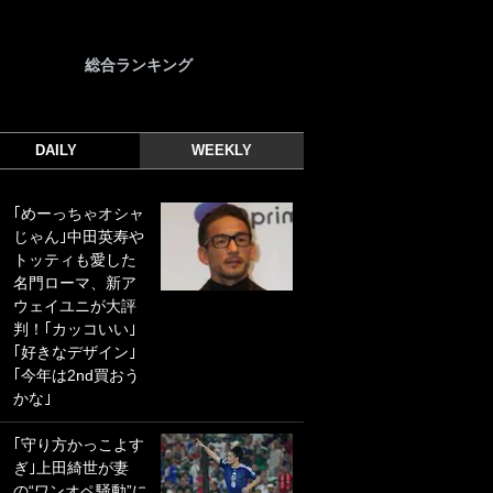
総合ランキング
DAILY
WEEKLY
｢めーっちゃオシャ
｢光の速さじゃん｣
じゃん｣中田英寿や
｢えっぐいミドル｣
トッティも愛した
ドイツ名門移籍の
名門ローマ、新ア
日本代表23歳ボラ
ウェイユニが大評
ンチ、移籍後初ゴ
判！｢カッコいい｣
ールに驚愕！｢見た
｢好きなデザイン｣
事ないシュートや｣
｢今年は2nd買おう
｢聡がどんどん遠く
かな｣
なっていく」
｢守り方かっこよす
｢誰が止めれんねん
ぎ｣上田綺世が妻
w｣フェイエ上田綺
の“ワンオペ騒動”に
世の“神コース”弾丸