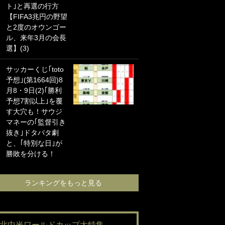
ト｣と再選の行方
海の夕日”新アウェ
【FIFA3兆円の野望
イユニに大反響｢か
と2度のオウンゴー
っこよすぎ｣｢革新
ル、来年3月の会長
的｣｢ソソられる！｣
選】(3)
｢お土産最高すぎ
サッカーくじ｢toto
笑｣｢どうやって入
予想｣(第1664回)8
手？｣ブライトン帰
月8・9日(2)｢勝利
還の三笘薫、同僚
予想7割以上｣を覆
に“ポケカ”をプレゼ
す大穴も！サウジ
ント！｢薫の笑顔見
マネーの｢監督引き
れてよかった｣｢大
抜き｣ドタバタ劇
喜びのリュテル可
と、｢特別な日｣が
愛すぎ｣
勝敗を分ける！
ランキングをも
ランキングをもっと見る
#北中米ワールドカップ大特集