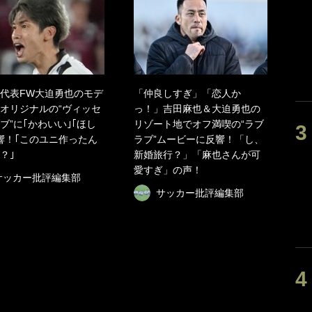
代表FW大迫勇也のモデ
「仲良しすぎ」「恋人か
オリジナルの“ヴィッセ
っ！」吉田麻也＆大迫勇也の
ブ”に｢かわいい｣｢ほし
リゾート地でオフ満喫の“ラブ
響！｢このユニ作ったん
ラブ”ムービーに反響！「し、
？｣
新婚旅行？」「麻也さんが可
愛すぎ」の声！
サッカー批評編集部
サッカー批評編集部