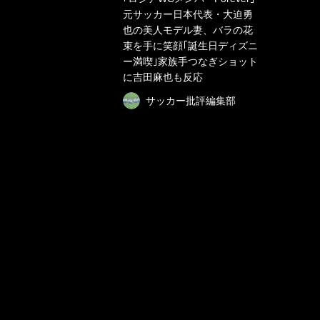
元サッカー日本代表・大迫勇
也の美人モデル妻、バラの花
束を手に笑顔｢誕生日ディズニ
ー満喫｣家族手つなぎショット
に吉田麻也も反応
サッカー批評編集部