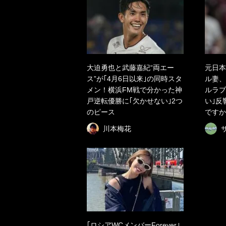
大迫勇也と武藤嘉紀“両エー
元日本
ス”が｢4月6日以来｣の同時スタ
ル妻、
メン！横浜FM戦で分かった神
ルラブ
戸逆転優勝に｢欠かせない｣2つ
い｣反
のピース
ですか
川本梅花
｢ロシアWCメンバーForever｣