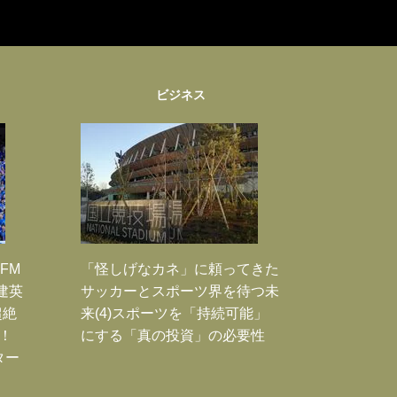
ビジネス
FM
「怪しげなカネ」に頼ってきた
建英
サッカーとスポーツ界を待つ未
超絶
来(4)スポーツを「持続可能」
！
にする「真の投資」の必要性
ター