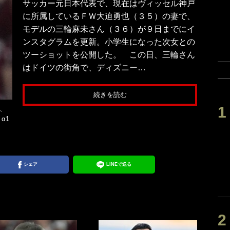
サッカー元日本代表で、現在はヴィッセル神戸
に所属しているＦＷ大迫勇也（３５）の妻で、
モデルの三輪麻未さん（３６）が９日までにイ
ンスタグラムを更新。小学生になった次女との
ツーショットを公開した。 この日、三輪さん
はドイツの街角で、ディズニー…
続きを読む
、
α1
シェア
LINEで送る