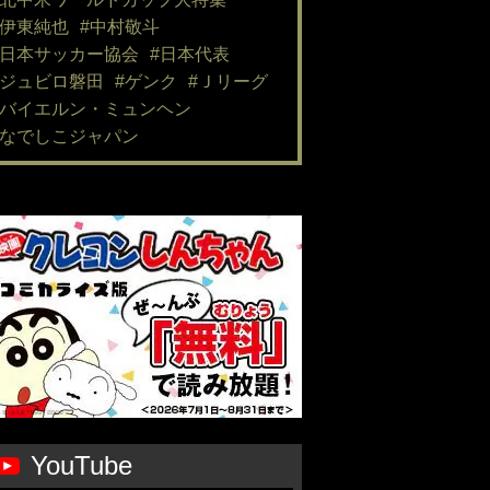
#伊東純也
#中村敬斗
#日本サッカー協会
#日本代表
#ジュビロ磐田
#ゲンク
#Ｊリーグ
#バイエルン・ミュンヘン
#なでしこジャパン
YouTube