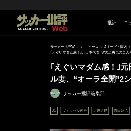
批評
ニ
Jリーグ
戦術
注目選手
海外サッ
監督
マネー
チームマ
日本代表
サッカー批評Web
ニュース
Jリーグ・国内
｢えぐいマダム感！｣元日本代表FW大迫勇也の美人
｢えぐいマダム感！｣元
ル妻、“オーラ全開”2
サッカー批評編集部
J1
ヴィッセル神戸
大迫勇也
吉田麻也