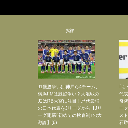
批評
J1優勝争いは神戸ら4チーム、
｢も
横浜FMは残留争い？大混戦の
代表
J2はRB大宮に注目！歴代最強
奇
の日本代表をJリーグから【Jリ
ー
ーグ開幕｢初めての秋春制｣の大
スト
激論】(6)
石敬