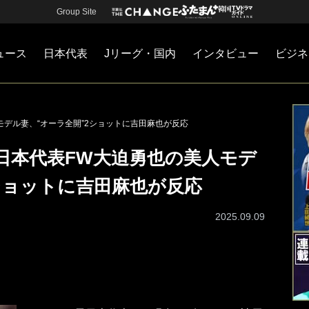
Group Site
ュース
日本代表
Jリーグ・国内
インタビュー
ビジネ
・国内
カー
ネジメント
Jリーグ・国内
戦術
注目選手
海外サッカー
監督
マネー
チームマネジメント
日本代表
モデル妻、“オーラ全開”2ショットに吉田麻也が反応
日本代表FW大迫勇也の美人モデ
ショットに吉田麻也が反応
2025.09.09