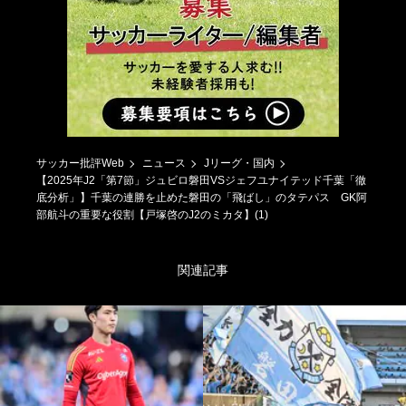
サッカー批評Web
ニュース
Jリーグ・国内
【2025年J2「第7節」ジュビロ磐田VSジェフユナイテッド千葉「徹
底分析」】千葉の連勝を止めた磐田の「飛ばし」のタテパス GK阿
部航斗の重要な役割【戸塚啓のJ2のミカタ】(1)
関連記事