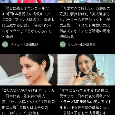
「歴史に残るオウンゴールだ」
「可愛すぎて眩しい」J2磐田の
J1町田GK谷晃生の痛恨キックミ
応援に駆け付けた「美人過ぎる
スOGにファン大騒ぎ！「南雄太
サポーターの逆光ショット」が
に匹敵する伝説」「目の前でイ
大反響！「それでも可愛いのは
レギュラーしてるからなぁ」な
何故ですか？」など話題の現地
ど紛糾
観戦写真
サッカー批評編集部
サッカー批評編集部
｢2人の笑顔が浮かびます｣サッカ
｢ママになってますます綺麗に｣
ー日本代表・堂安律の美人
元サッカー日本代表の鹿島アン
妻、“セレブ感たっぷり”手料理公
トラーズMF柴崎岳の美人アイド
開に反響｢ 自撮りは上手なの
ル妻、ゆる巻き髪の最新ショッ
に…｣ギャップに指摘も
ト公開＆子どもの成長明かす