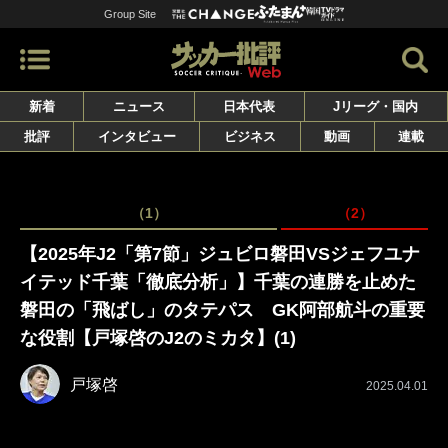
Group Site
新着
ニュース
日本代表
Jリーグ・国内
批評
インタビュー
ビジネス
動画
連載
（1）
（2）
【2025年J2「第7節」ジュビロ磐田VSジェフユナ
イテッド千葉「徹底分析」】千葉の連勝を止めた
磐田の「飛ばし」のタテパス GK阿部航斗の重要
な役割【戸塚啓のJ2のミカタ】(1)
戸塚啓
2025.04.01