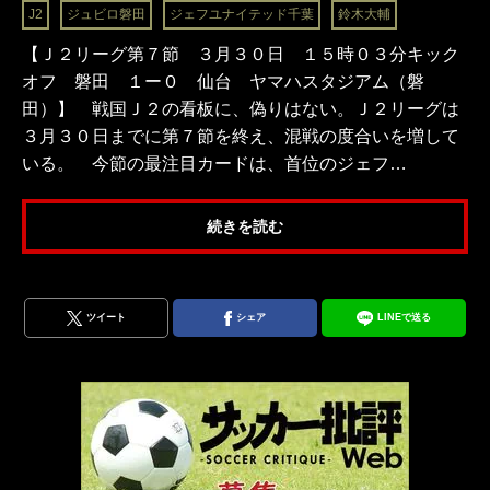
J2
ジュビロ磐田
ジェフユナイテッド千葉
鈴木大輔
【Ｊ２リーグ第７節 ３月３０日 １５時０３分キック
オフ 磐田 １ー０ 仙台 ヤマハスタジアム（磐
田）】 戦国Ｊ２の看板に、偽りはない。Ｊ２リーグは
３月３０日までに第７節を終え、混戦の度合いを増して
いる。 今節の最注目カードは、首位のジェフ…
続きを読む
ツイート
シェア
LINEで送る