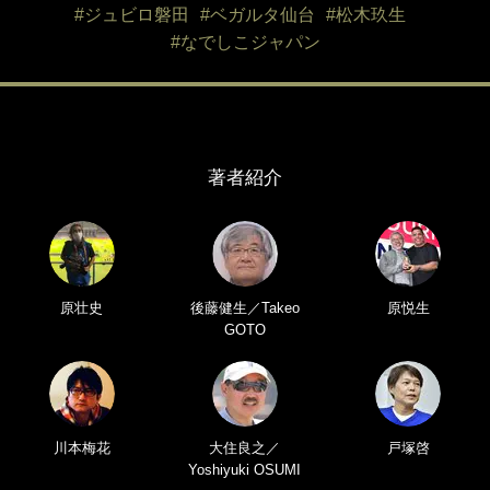
#ジュビロ磐田
#ベガルタ仙台
#松木玖生
#なでしこジャパン
著者紹介
原壮史
後藤健生／Takeo
原悦生
GOTO
川本梅花
大住良之／
戸塚啓
Yoshiyuki OSUMI