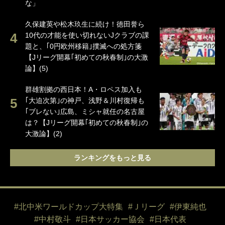
な」
久保建英や松木玖生に続け！徳田誉ら
10代の才能を使い切れないJクラブの課
題と、｢0円欧州移籍｣撲滅への処方箋
【Jリーグ開幕｢初めての秋春制｣の大激
論】(5)
群雄割拠の西日本！A・ロペス加入も
｢大迫次第｣の神戸、浅野＆川村復帰も
｢ブレない｣広島、ミシャ就任の名古屋
は？【Jリーグ開幕｢初めての秋春制｣の
大激論】(2)
ランキングをもっと見る
#北中米ワールドカップ大特集
#Ｊリーグ
#伊東純也
#中村敬斗
#日本サッカー協会
#日本代表