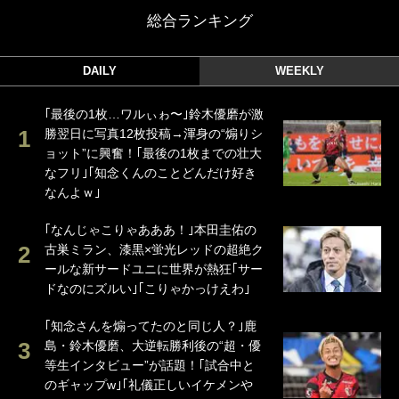
総合ランキング
DAILY
WEEKLY
｢最後の1枚…ワルぃゎ〜｣鈴木優磨が激
勝翌日に写真12枚投稿→渾身の“煽りシ
ョット”に興奮！｢最後の1枚までの壮大
なフリ｣｢知念くんのことどんだけ好き
なんよｗ｣
｢なんじゃこりゃあああ！｣本田圭佑の
古巣ミラン、漆黒×蛍光レッドの超絶ク
ールな新サードユニに世界が熱狂｢サー
ドなのにズルい｣｢こりゃかっけえわ｣
｢知念さんを煽ってたのと同じ人？｣鹿
島・鈴木優磨、大逆転勝利後の“超・優
等生インタビュー”が話題！｢試合中と
のギャップw｣｢礼儀正しいイケメンや