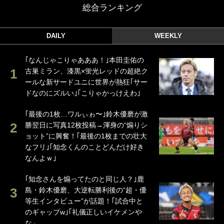
総合ランキング
DAILY
WEEKLY
｢なんじゃこりゃあああ！｣本田圭佑の
古巣ミラン、漆黒×蛍光レッドの超絶ク
ールな新サードユニに世界が熱狂｢サー
ドなのにズルい｣｢こりゃかっけえわ｣
｢最後の1枚…ワルぃゎ〜｣鈴木優磨が激
勝翌日に写真12枚投稿→渾身の“煽りシ
ョット”に興奮！｢最後の1枚までの壮大
なフリ｣｢知念くんのことどんだけ好き
なんよｗ｣
｢知念さんを煽ってたのと同じ人？｣鹿
島・鈴木優磨、大逆転勝利後の“超・優
等生インタビュー”が話題！｢試合中と
のギャップw｣｢礼儀正しいイケメンや
な」