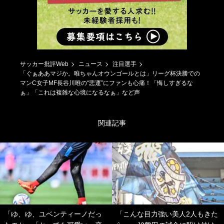
サッカー批評Web
ニュース
注目選手
「ぐぁああマジか。唯ちゃんオウンゴールとは」リーグ杯決勝での
マンC女子MF長谷川唯の“悲運”にファンも心痛！「悔しすぎるな
ぁ」「これは複雑な心境になるなぁ」など声
関連記事
「ゆ、ゆ、ユベンティーノだっ
「こんな目力強い美人2人もきた