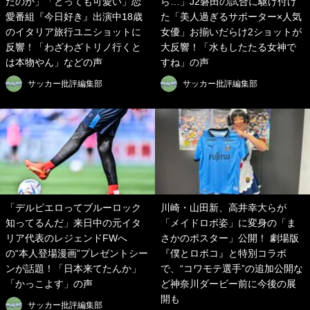
たのか」「とっても可愛い」恋
ら…」J2磐田の試合に駆け付け
愛番組『今日好き』出演中18歳
た「美人過ぎるサポーター×人気
のイタリア旅行ユニショットに
女優」お揃いだらけ2ショットが
反響！「わざわざトリノ行くと
大反響！「水もしたたる女神で
は本物やん」などの声
すね」の声
サッカー批評編集部
サッカー批評編集部
「デルピエロってブルーロック
川崎・山田新、高井幸大らが
知ってるんだ」来日中の元イタ
「メイドロボ姿」に変身の「ま
リア代表のレジェンドFWへ
さかのポスター」公開！ 劇場版
の“本人登場漫画”プレゼントシー
『僕とロボコ』と特別コラボ
ンが話題！「日本来てたんか」
で、“コワモテ選手”の追加公開な
「かっこよす」の声
ど神奈川ダービー前に今後の展
開も
サッカー批評編集部