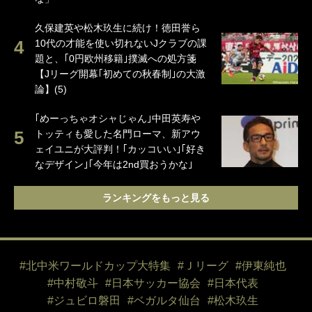
久保建英や松木玖生に続け！徳田誉ら
10代の才能を使い切れないJクラブの課
題と、｢0円欧州移籍｣撲滅への処方箋
【Jリーグ開幕｢初めての秋春制｣の大激
論】(5)
｢めーっちゃオシャじゃん｣中田英寿や
トッティも愛した名門ローマ、新アウ
ェイユニが大評判！｢カッコいい｣｢好き
なデザイン｣｢今年は2nd買おうかな｣
ランキングをもっと見る
#北中米ワールドカップ大特集
#Ｊリーグ
#伊東純也
#中村敬斗
#日本サッカー協会
#日本代表
#ジュビロ磐田
#ベガルタ仙台
#松木玖生