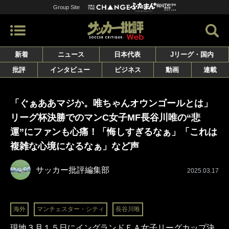
Group Site
新着
ニュース
日本代表
Jリーグ・国内
批評
インタビュー
ビジネス
動画
連載
「ぐぁああマジか。唯ちゃんオウンゴールとは」
リーグ杯決勝でのマンC女子MF長谷川唯の“悲
運”にファンも心痛！「悔しすぎるなぁ」「これは
複雑な心境になるなぁ」など声
サッカー批評編集部
2025.03.17
海外
マンチェスター・シティ
長谷川唯
現地３月１５日にイングランドＦＡ女子リーグカップ決