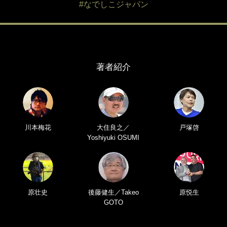
#なでしこジャパン
著者紹介
川本梅花
大住良之／
戸塚啓
Yoshiyuki OSUMI
原壮史
後藤健生／Takeo
原悦生
GOTO