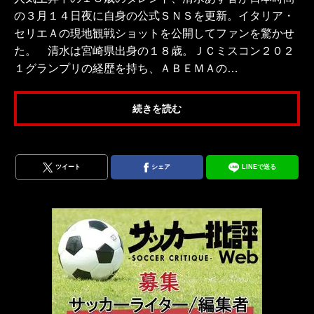
の３月１４日夜に自身の公式ＳＮＳを更新。イタリア・
セリエＡの現地観戦ショットを公開してファンを驚かせ
た。 清水は宮崎県出身の１８歳。ＪＣミスコン２０２
１グランプリの経歴を持ち、ＡＢＥＭＡの…
続きを読む
ツイート
シェア
LINEで送る