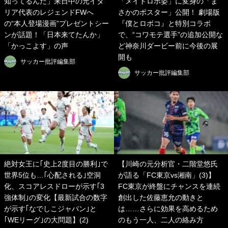
知ってるんだ」来日中の元イタ
「メイドロボ姿」に変身の「ま
リア代表のレジェンドFWへ
さかのポスター」公開！ 劇場版
の“本人登場漫画”プレゼントシー
『僕とロボコ』と特別コラボ
ンが話題！「日本来てたんか」
で、“コワモテ選手”の追加公開な
「かっこよす」の声
ど神奈川ダービー前に今後の展
開も
サッカー批評編集部
サッカー批評編集部
絶対女王に｢史上2度目の勝利｣で
【川崎の元分析官・二階堂悠氏
世界5位も…｢心配される｣空洞
が語る「FC東京vs湘南」(3)】
化、スコアレスドローが示す｢3
FC東京が終盤にチャンスを連続
強体制｣の変化【最新試合の数字
創出した佐藤恵允の動きと
が示す｢なでしこジャパン｣と
は……さらに効果を高めるため
｢WEリーグ｣の大問題】(2)
のもう一人、二人の絡み方