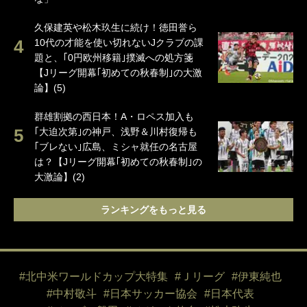
久保建英や松木玖生に続け！徳田誉ら
10代の才能を使い切れないJクラブの課
題と、｢0円欧州移籍｣撲滅への処方箋
【Jリーグ開幕｢初めての秋春制｣の大激
論】(5)
群雄割拠の西日本！A・ロペス加入も
｢大迫次第｣の神戸、浅野＆川村復帰も
｢ブレない｣広島、ミシャ就任の名古屋
は？【Jリーグ開幕｢初めての秋春制｣の
大激論】(2)
ランキングをもっと見る
#北中米ワールドカップ大特集
#Ｊリーグ
#伊東純也
#中村敬斗
#日本サッカー協会
#日本代表