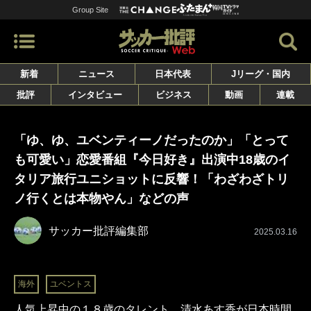
Group Site
新着
ニュース
日本代表
Jリーグ・国内
批評
インタビュー
ビジネス
動画
連載
「ゆ、ゆ、ユベンティーノだったのか」「とって
も可愛い」恋愛番組『今日好き』出演中18歳のイ
タリア旅行ユニショットに反響！「わざわざトリ
ノ行くとは本物やん」などの声
サッカー批評編集部
2025.03.16
海外
ユベントス
人気上昇中の１８歳のタレント、清水あす香が日本時間