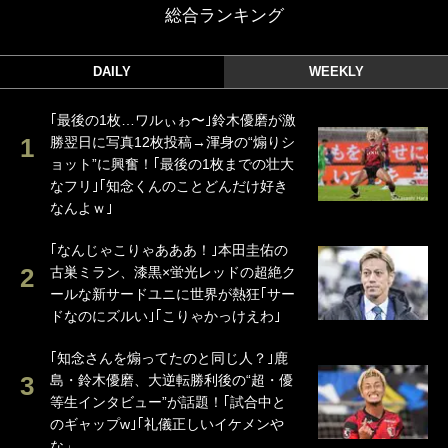
総合ランキング
DAILY
WEEKLY
｢最後の1枚…ワルぃゎ〜｣鈴木優磨が激
勝翌日に写真12枚投稿→渾身の“煽りシ
ョット”に興奮！｢最後の1枚までの壮大
なフリ｣｢知念くんのことどんだけ好き
なんよｗ｣
｢なんじゃこりゃあああ！｣本田圭佑の
古巣ミラン、漆黒×蛍光レッドの超絶ク
ールな新サードユニに世界が熱狂｢サー
ドなのにズルい｣｢こりゃかっけえわ｣
｢知念さんを煽ってたのと同じ人？｣鹿
島・鈴木優磨、大逆転勝利後の“超・優
等生インタビュー”が話題！｢試合中と
のギャップw｣｢礼儀正しいイケメンや
な」