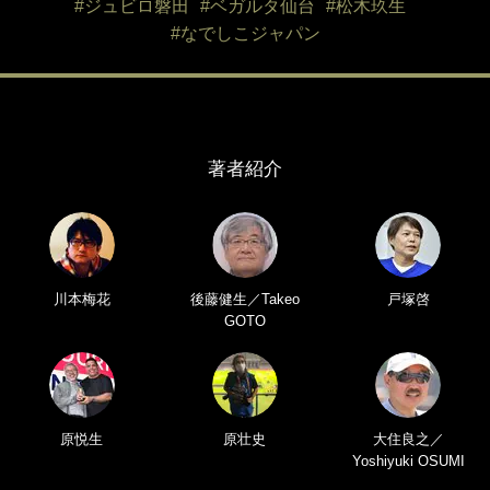
#ジュビロ磐田
#ベガルタ仙台
#松木玖生
#なでしこジャパン
著者紹介
川本梅花
後藤健生／Takeo
戸塚啓
GOTO
原悦生
原壮史
大住良之／
Yoshiyuki OSUMI