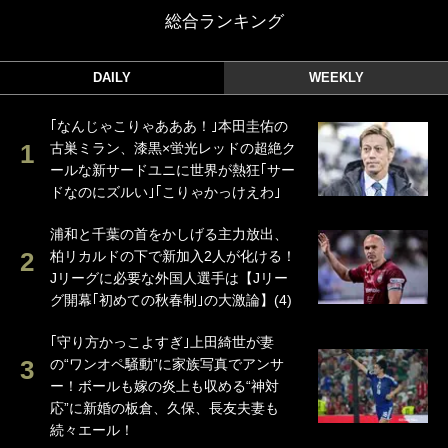
総合ランキング
DAILY
WEEKLY
｢なんじゃこりゃあああ！｣本田圭佑の
古巣ミラン、漆黒×蛍光レッドの超絶ク
ールな新サードユニに世界が熱狂｢サー
ドなのにズルい｣｢こりゃかっけえわ｣
浦和と千葉の首をかしげる主力放出、
柏リカルドの下で新加入2人が化ける！
Jリーグに必要な外国人選手は【Jリー
グ開幕｢初めての秋春制｣の大激論】(4)
｢守り方かっこよすぎ｣上田綺世が妻
の“ワンオペ騒動”に家族写真でアンサ
ー！ボールも嫁の炎上も収める“神対
応”に新婚の板倉、久保、長友夫妻も
続々エール！