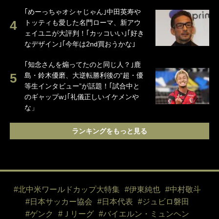
｢めーっちゃオシャじゃん｣中田英寿や
トッティも愛した名門ローマ、新アウ
ェイユニが大評判！｢カッコいい｣｢好き
なデザイン｣｢今年は2nd買おうかな｣
｢知念さんを煽ってたのと同じ人？｣鹿
島・鈴木優磨、大逆転勝利後の“超・優
等生インタビュー”が話題！｢試合中と
のギャップw｣｢礼儀正しいイケメンや
な」
ランキングをもっと見る
#北中米ワールドカップ大特集
#伊東純也
#中村敬斗
#日本サッカー協会
#日本代表
#ジュビロ磐田
#ゲンク
#Ｊリーグ
#バイエルン・ミュンヘン