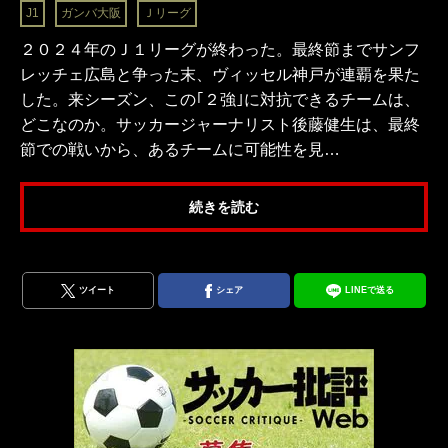
J1
ガンバ大阪
Ｊリーグ
２０２４年のＪ１リーグが終わった。最終節までサンフ
レッチェ広島と争った末、ヴィッセル神戸が連覇を果た
した。来シーズン、この｢２強｣に対抗できるチームは、
どこなのか。サッカージャーナリスト後藤健生は、最終
節での戦いから、あるチームに可能性を見…
続きを読む
ツイート
シェア
LINEで送る