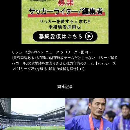
サッカー批評Web
ニュース
Jリーグ・国内
｢賛否両論ある｣大躍進の堅守速攻チームだけじゃない、｢リーグ最多
72ゴール｣の攻撃陣を空回りさせた強力守備のチーム【2025シーズ
ン｢J1リーグ2強を破る｣最有力候補を探せ】(1)
関連記事