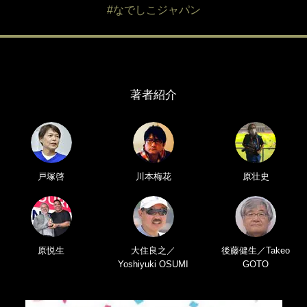
#なでしこジャパン
著者紹介
戸塚啓
川本梅花
原壮史
原悦生
大住良之／
後藤健生／Takeo
Yoshiyuki OSUMI
GOTO