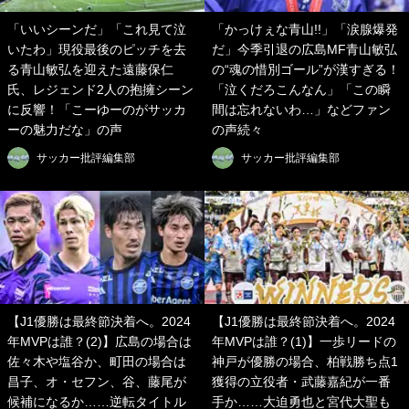
「いいシーンだ」「これ見て泣
「かっけぇな青山!!」「涙腺爆発
いたわ」現役最後のピッチを去
だ」今季引退の広島MF青山敏弘
る青山敏弘を迎えた遠藤保仁
の“魂の惜別ゴール”が漢すぎる！
氏、レジェンド2人の抱擁シーン
「泣くだろこんなん」「この瞬
に反響！「こーゆーのがサッカ
間は忘れないわ…」などファン
ーの魅力だな」の声
の声続々
サッカー批評編集部
サッカー批評編集部
【J1優勝は最終節決着へ。2024
【J1優勝は最終節決着へ。2024
年MVPは誰？(2)】広島の場合は
年MVPは誰？(1)】一歩リードの
佐々木や塩谷か、町田の場合は
神戸が優勝の場合、柏戦勝ち点1
昌子、オ・セフン、谷、藤尾が
獲得の立役者・武藤嘉紀が一番
候補になるか……逆転タイトル
手か……大迫勇也と宮代大聖も