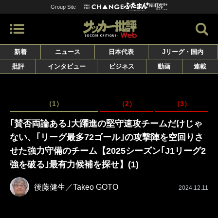
Group Site
新着
ニュース
日本代表
Jリーグ・国内
批評
インタビュー
ビジネス
動画
連載
（1）
（2）
（3）
｢賛否両論ある｣大躍進の堅守速攻チームだけじゃ
ない、｢リーグ最多72ゴール｣の攻撃陣を空回りさ
せた強力守備のチーム【2025シーズン｢J1リーグ2
強を破る｣最有力候補を探せ】(1)
後藤健生／Takeo GOTO
2024.12.11