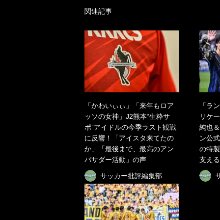
関連記事
「かわいぃぃ」「来年もロア
「ラン
ッソの女神」J2熊本“生粋サ
リケー
ポ”アイドルの今季ラスト観戦
純也＆
に反響！「アイスタ来てたの
ン公式
か」「最後まで、最高のアン
の特製
バサダー活動」の声
支える
サッカー批評編集部