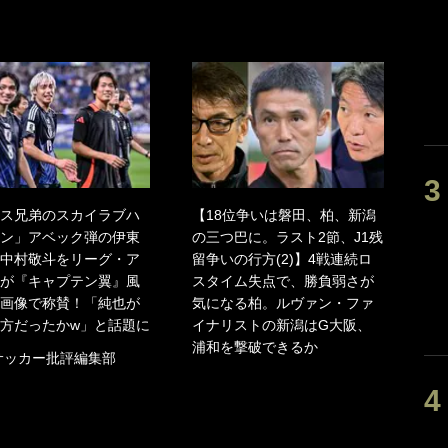
ス兄弟のスカイラブハ
【18位争いは磐田、柏、新潟
ン」アベック弾の伊東
の三つ巴に。ラスト2節、J1残
中村敬斗をリーグ・ア
留争いの行方(2)】4戦連続ロ
が『キャプテン翼』風
スタイム失点で、勝負弱さが
画像で称賛！「純也が
気になる柏。ルヴァン・ファ
方だったかw」と話題に
イナリストの新潟はG大阪、
浦和を撃破できるか
サッカー批評編集部