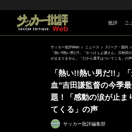
批評
ニ
Jリーグ
戦術
注目選手
海外サッ
監督
マネー
チームマ
日本代表
サッカー批評Web
ニュース
Jリーグ・国内
「熱い!!熱い男だ!!」「かっけぇよ謙さん」J2秋
が止まりません」「だから選手はついてくる」の声
「熱い!!熱い男だ!!」
血”吉田謙監督の今季
題！「感動の涙が止ま
てくる」の声
サッカー批評編集部