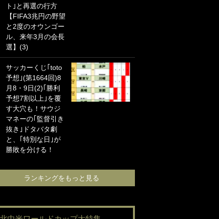
ト｣と再選の行方
海の夕日”新アウェ
【FIFA3兆円の野望
イユニに大反響｢か
と2度のオウンゴー
っこよすぎ｣｢革新
ル、来年3月の会長
的｣｢ソソられる！｣
選】(3)
｢お土産最高すぎ
サッカーくじ｢toto
笑｣｢どうやって入
予想｣(第1664回)8
手？｣ブライトン帰
月8・9日(2)｢勝利
還の三笘薫、同僚
予想7割以上｣を覆
に“ポケカ”をプレゼ
す大穴も！サウジ
ント！｢薫の笑顔見
マネーの｢監督引き
れてよかった｣｢大
抜き｣ドタバタ劇
喜びのリュテル可
と、｢特別な日｣が
愛すぎ｣
勝敗を分ける！
ランキングをも
ランキングをもっと見る
#北中米ワールドカップ大特集