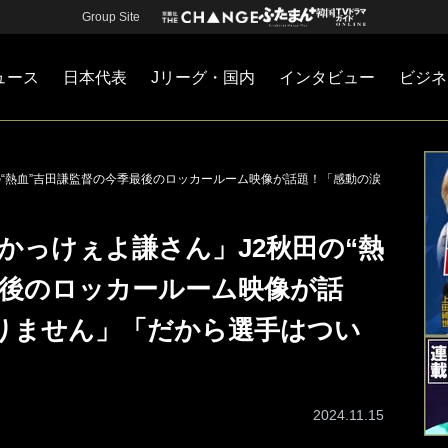
Group Site
ュース
日本代表
Jリーグ・国内
インタビュー
ビジネ
・国内
カー
ネジメント
Jリーグ・国内
戦術
注目選手
海外サッカー
監督
マネー
チームマネジメント
日本代表
田の“熱血”吉田謙監督の今季最後のロッカールーム映像が話題！「感動の涙
「かっけぇよ謙さん」J2秋田の“熱
最後のロッカールーム映像が話
りません」「だから選手はつい
2024.11.15