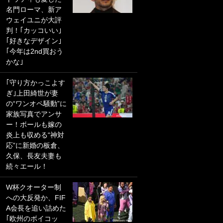
名門ローマ、新ア
PKにイタリア代表
ウェイユニが大評
GKも成す術なし！
判！｢カッコいい｣
｢ノーチャンスすぎ
｢好きなデザイン｣
るわ｣｢綺世のPKの
｢今年は2nd買おう
上手さは世界屈指
かな｣
かも｣
｢守り方かっこよす
｢また敬斗が魚に
ぎ｣上田綺世が妻
笑｣菅原由勢がW杯
の“ワンオペ騒動”に
戦士の夏休み秘蔵
家族写真でアンサ
ショット公開！ 川
ー！ボールも嫁の
口春奈と結婚のモ
炎上も収める“神対
テ男も登場で｢写真
応”に新婚の板倉、
全部楽しそう｣｢タ
久保、長友夫妻も
ケの水中かわいす
続々エール！
ぎる」
W杯クオーター制
｢セカンドで決まり
への大反発か、FIF
だな｣19歳の日本代
A会長を追い詰めた
表MFが加入したス
｢欧州のボイコッ
ペイン名門、“地中