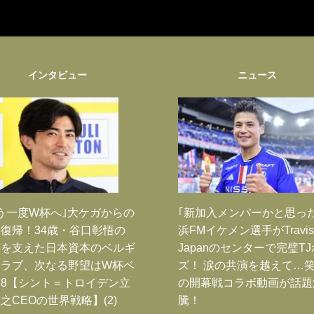
インタビュー
ニュース
う一度W杯へ｣大ケガからの
｢新加入メンバーかと思っ
復帰！34歳・谷口彰悟の
浜FMイケメン選手がTravis
跡を支えた日本資本のベルギ
Japanのセンターで完璧T
クラブ、次なる野望はW杯ベ
ズ！ 涙の共演を越えて…
8【シント＝トロイデン立
の開幕戦コラボ動画が話題
之CEOの世界戦略】(2)
騰！