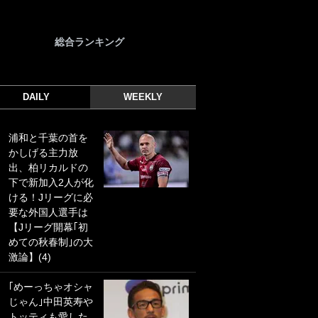
総合ランキング
DAILY
WEEKLY
浦和と千葉の首を
｢光の速さじゃん｣
かしげる主力放
｢えっぐいミドル｣
出、柏リカルドの
ドイツ名門移籍の
下で新加入2人が化
日本代表23歳ボラ
ける！Jリーグに必
ンチ、移籍後初ゴ
要な外国人選手は
ールに驚愕！｢見た
【Jリーグ開幕｢初
事ないシュートや｣
めての秋春制｣の大
｢聡がどんどん遠く
激論】(4)
なっていく」
｢めーっちゃオシャ
｢誰が止めれんねん
じゃん｣中田英寿や
w｣フェイエ上田綺
トッティも愛した
世の“神コース”弾丸