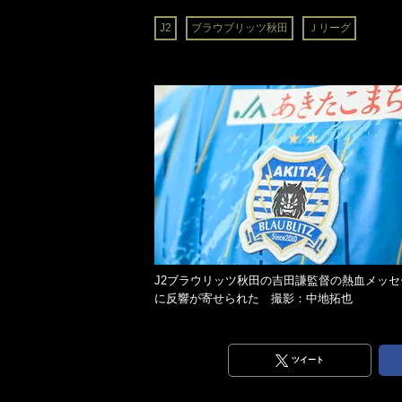
J2
ブラウブリッツ秋田
Ｊリーグ
J2ブラウリッツ秋田の吉田謙監督の熱血メッセ
に反響が寄せられた 撮影：中地拓也
ツイート