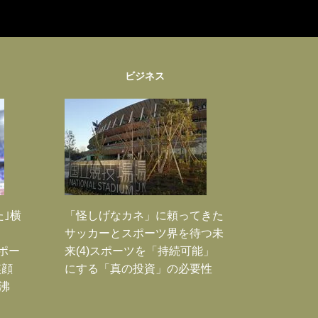
ビジネス
た｣横
「怪しげなカネ」に頼ってきた
サッカーとスポーツ界を待つ未
Jポー
来(4)スポーツを「持続可能」
笑顔
にする「真の投資」の必要性
沸