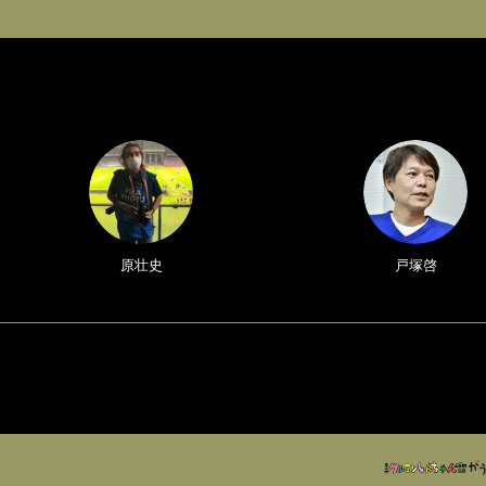
原壮史
戸塚啓