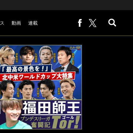
ス
動画
連載
熊崎敬の「路地から始まる処世術」
下田恒幸の「10倍面白くなるサッカー中継の見方」
サッカー批評PHOTOギャラリー「ピッチの焦点」
後藤健生の「蹴球放浪記」
原悦生PHOTOギャラリー「サッカー遠近」
「だれかに言いたくなる記録」
福田師王「ブンデスリーガ奮闘記 Tor!」
大住良之の「この世界のコーナーエリアから」