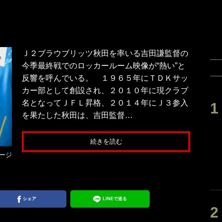
Ｊ２ブラウブリッツ秋田を率いる吉田謙監督の
今季最終戦でのロッカールーム映像が“熱い”と
反響を呼んでいる。 １９６５年にＴＤＫサッ
カー部として創設され、２０１０年に現クラブ
名となってＪＦＬ昇格、２０１４年にＪ３参入
を果たした秋田は、吉田監督…
続きを読む
ージ
シェア
LINEで送る