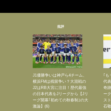
批評
J1優勝争いは神戸ら4チーム、
｢も
横浜FMは残留争い？大混戦の
代表
J2はRB大宮に注目！歴代最強
奇
の日本代表をJリーグから【Jリ
ー
ーグ開幕｢初めての秋春制｣の大
スト
激論】(6)
石敬