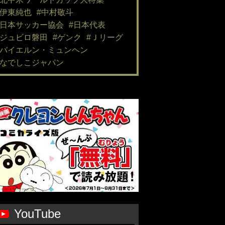
#伊東純也
#中村敬斗
#日本サッカー協会
#日本代表
#ジュビロ磐田
#ゲンク
#Ｊリーグ
#バイエルン・ミュンヘン
#なでしこジャパン
YouTube