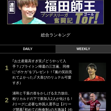
総合ランキング
DAILY
WEEKLY
｢お土産最高すぎ笑｣｢どうやって入
手？｣ブライトン帰還の三笘薫、同僚
に“ポケカ”をプレゼント！｢薫の笑顔見
れてよかった｣｢大喜びのリュテル可愛
すぎ｣
浦和と千葉の首をかしげる主力放出、
柏リカルドの下で新加入2人が化ける！
Jリーグに必要な外国人選手は【Jリー
グ開幕｢初めての秋春制｣の大激論】(4)