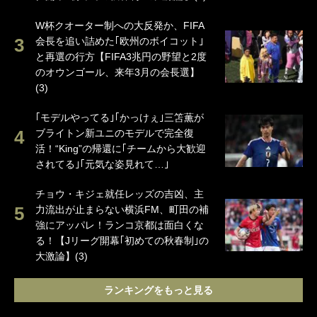
W杯クオーター制への大反発か、FIFA
会長を追い詰めた｢欧州のボイコット｣
と再選の行方【FIFA3兆円の野望と2度
のオウンゴール、来年3月の会長選】
(3)
｢モデルやってる｣｢かっけぇ｣三笘薫が
ブライトン新ユニのモデルで完全復
活！“King”の帰還に｢チームから大歓迎
されてる｣｢元気な姿見れて…｣
チョウ・キジェ就任レッズの吉凶、主
力流出が止まらない横浜FM、町田の補
強にアッパレ！ランコ京都は面白くな
る！【Jリーグ開幕｢初めての秋春制｣の
大激論】(3)
ランキングをもっと見る