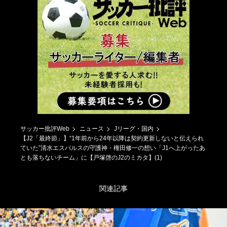
サッカー批評Web
ニュース
Jリーグ・国内
【J2「最終節」】“1年前から24年以降は契約更新しないと伝えられ
ていた”清水エスパルスの守護神・権田修一の想い「J1へ上がったあ
とも落ちないチーム」に【戸塚啓のJ2のミカタ】(1)
関連記事