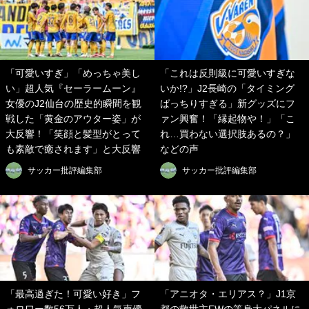
「可愛いすぎ」「めっちゃ美し
「これは反則級に可愛いすぎな
い」超人気『セーラームーン』
いか!?」J2長崎の「タイミング
女優のJ2仙台の歴史的瞬間を観
ばっちりすぎる」新グッズにフ
戦した「黄金のアウター姿」が
ァン興奮！「縁起物や！」「こ
大反響！「笑顔と髪型がとって
れ…買わない選択肢あるの？」
も素敵で癒されます」と大反響
などの声
サッカー批評編集部
サッカー批評編集部
「最高過ぎた！可愛い好き」フ
「アニオタ・エリアス？」J1京