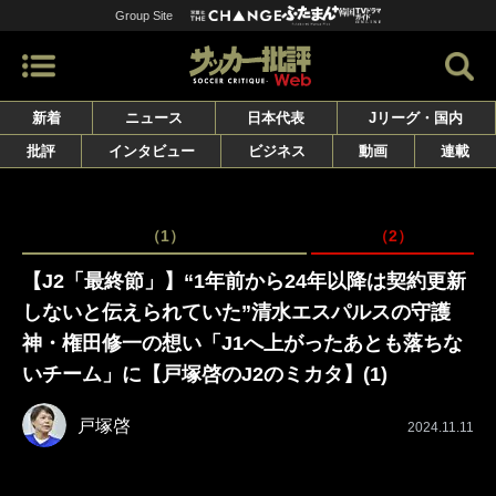
Group Site
新着
ニュース
日本代表
Jリーグ・国内
批評
インタビュー
ビジネス
動画
連載
（1）
（2）
【J2「最終節」】“1年前から24年以降は契約更新
しないと伝えられていた”清水エスパルスの守護
神・権田修一の想い「J1へ上がったあとも落ちな
いチーム」に【戸塚啓のJ2のミカタ】(1)
戸塚啓
2024.11.11