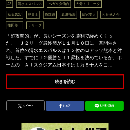
J2
清水エスパルス
ベガルタ仙台
大分トリニータ
秋葉忠宏
乾貴士
原輝綺
真瀬拓海
郷家友太
相良竜之介
権田修一
Ｊリーグ
「超攻撃的」が、長いシーズンを勝利で締めくくっ
た。 Ｊ２リーグ最終節が１１月１０日に一斉開催さ
れ、首位の清水エスパルスは１２位のロアッソ熊本と対
戦した。すでにＪ２優勝とＪ１昇格を決めているが、ホ
ームのＩＡＩスタジアム日本平は１万８千人をこ…
続きを読む
ツイート
シェア
LINEで送る