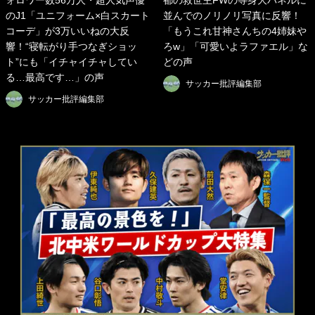
ォロワー数56万人・超人気声優
都の救世主FWの等身大パネルに
のJ1「ユニフォーム×白スカート
並んでのノリノリ写真に反響！
コーデ」が3万いいねの大反
「もうこれ甘神さんちの4姉妹や
響！“寝転がり手つなぎショッ
ろw」「可愛いよラファエル」な
ト”にも「イチャイチャしてい
どの声
る…最高です…」の声
サッカー批評編集部
サッカー批評編集部