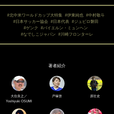
#北中米ワールドカップ大特集
#伊東純也
#中村敬斗
#日本サッカー協会
#日本代表
#ジュビロ磐田
#ゲンク
#バイエルン・ミュンヘン
#なでしこジャパン
#川崎フロンターレ
著者紹介
大住良之／
戸塚啓
原壮史
Yoshiyuki OSUMI