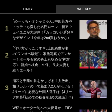
DAILY
WEEKLY
｢めーっちゃオシャじゃん｣中田英寿や
トッティも愛した名門ローマ、新アウ
ェイユニが大評判！｢カッコいい｣｢好き
なデザイン｣｢今年は2nd買おうかな｣
｢守り方かっこよすぎ｣上田綺世が妻
の“ワンオペ騒動”に家族写真でアンサ
ー！ボールも嫁の炎上も収める“神対
応”に新婚の板倉、久保、長友夫妻も
続々エール！
浦和と千葉の首をかしげる主力放出、
柏リカルドの下で新加入2人が化ける！
Jリーグに必要な外国人選手は【Jリー
グ開幕｢初めての秋春制｣の大激論】(4)
W杯クオーター制への大反発か、FIFA