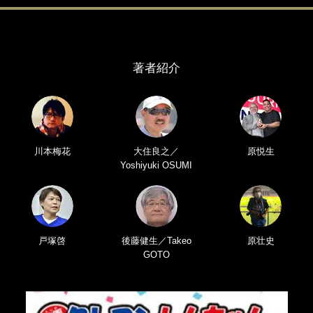
著者紹介
川本梅花
大住良之／
原悦生
Yoshiyuki OSUMI
戸塚啓
後藤健生／Takeo
原壮史
GOTO