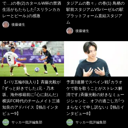
で…｣の巻(2)カタールW杯の禁酒
タジアムの数々」の巻(1) 鳥栖の
生活がもたらした｢スリランカカ
駅前スタジアムVSバーゼルの駅
レーとビール｣の感激
プラットフォーム直結スタジア
ム
後藤健生
後藤健生
【パリ五輪8強入り】斉藤光毅が
予選3連勝でスペイン戦｢カラオ
｢ずっと好きでした｣元・乃木
ケで歌を歌うことがストレス解
坂、海外移籍前に｢心に刻んだ｣
消です｣斉藤光毅の好きなミュー
横浜FC時代のチームメイト三浦
ジシャンと、オフの過ごし方｢つ
知良のアドバイス【独占インタ
まらなくて申し訳ない｣【独占イ
ビュー9】
ンタビュー8】
サッカー批評編集部
サッカー批評編集部