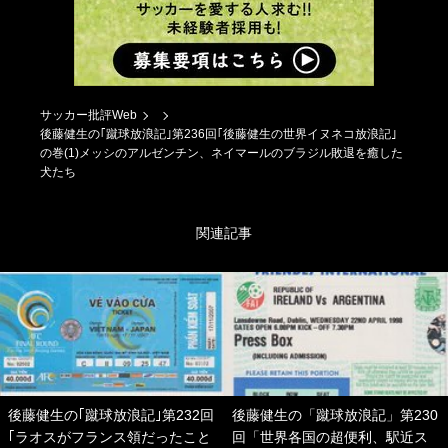
サッカー批評Web
後藤健生の｢蹴球放浪記｣第236回｢後藤健生の世界イヌネコ放浪記｣
の巻(1)メッシのアルゼンチン、ネイマールのブラジル敗退を癒した
犬たち
関連記事
後藤健生の｢蹴球放浪記｣第232回
後藤健生の「蹴球放浪記」第230
｢ラオスがフランス領だったこと
回「世界各国の超便利、駅近ス