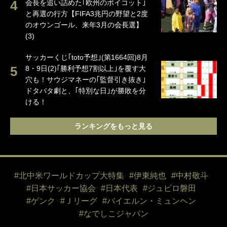
会長を追い詰めた｢欧州のボイコット｣
と再選の行方【FIFA3兆円の野望と2度
のオウンゴール、来年3月の会長選】
(3)
サッカーくじ｢toto予想｣(第1664回)8月
8・9日(2)｢勝利予想7割以上｣を覆す大
穴も！サウジマネーの｢監督引き抜き｣
ドタバタ劇と、｢特別な日｣が勝敗を分
ける！
ランキングをもっと見る
#北中米ワールドカップ大特集
#伊東純也
#中村敬斗
#日本サッカー協会
#日本代表
#ジュビロ磐田
#ゲンク
#Ｊリーグ
#バイエルン・ミュンヘン
#なでしこジャパン