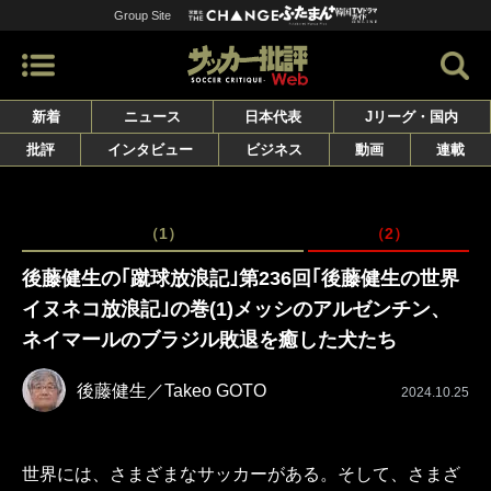
Group Site
新着
ニュース
日本代表
Jリーグ・国内
批評
インタビュー
ビジネス
動画
連載
（1）
（2）
後藤健生の｢蹴球放浪記｣第236回｢後藤健生の世界
イヌネコ放浪記｣の巻(1)メッシのアルゼンチン、
ネイマールのブラジル敗退を癒した犬たち
後藤健生／Takeo GOTO
2024.10.25
世界には、さまざまなサッカーがある。そして、さまざ