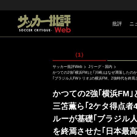
批評
ニ
Jリーグ
戦術
注目選手
海外サッ
監督
マネー
チームマ
日本代表
（1）
サッカー批評Web
Jリーグ・国内
かつての2強｢横浜FM｣と｢川崎｣はなぜ凋落したのか
｢ブラジル人FWトリオ｣の横浜FM、2強時代を終焉
かつての2強｢横浜FM｣
三笘薫ら｢2ケタ得点者4
ルーが基礎｢ブラジル人
を終焉させた｢日本最高