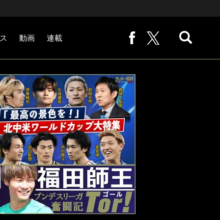
ス
動画
連載
熊崎敬の「路地から始まる処世術」
下田恒幸の「10倍面白くなるサッカー中継の見方」
サッカー批評PHOTOギャラリー「ピッチの焦点」
後藤健生の「蹴球放浪記」
原悦生PHOTOギャラリー「サッカー遠近」
「だれかに言いたくなる記録」
福田師王「ブンデスリーガ奮闘記 Tor!」
大住良之の「この世界のコーナーエリアから」