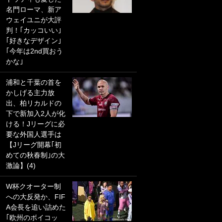
名門ローマ、新ア
PKにイタリア代表
ウェイユニが大評
GKも成す術なし！
判！｢カッコいい｣
｢ノーチャンスすぎ
｢好きなデザイン｣
るわ｣｢綺世のPKの
｢今年は2nd買おう
上手さは世界屈指
かな｣
かも｣
浦和と千葉の首を
｢また敬斗が魚に
かしげる主力放
笑｣菅原由勢がW杯
出、柏リカルドの
戦士の夏休み秘蔵
下で新加入2人が化
ショット公開！ 川
ける！Jリーグに必
口春奈と結婚のモ
要な外国人選手は
テ男も登場で｢写真
【Jリーグ開幕｢初
全部楽しそう｣｢タ
めての秋春制｣の大
ケの水中かわいす
激論】(4)
ぎる」
W杯クオーター制
｢セカンドで決まり
への大反発か、FIF
だな｣19歳の日本代
A会長を追い詰めた
表MFが加入したス
｢欧州のボイコッ
ペイン名門、“地中