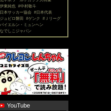
#伊東純也
#中村敬斗
#日本サッカー協会
#日本代表
#ジュビロ磐田
#ゲンク
#Ｊリーグ
#バイエルン・ミュンヘン
#なでしこジャパン
YouTube