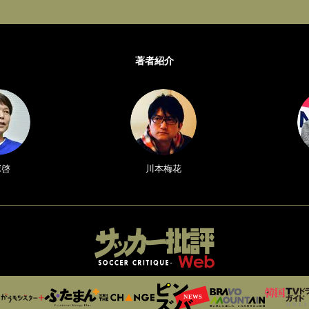
著者紹介
塚啓
川本梅花