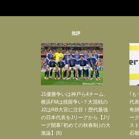
批評
J1優勝争いは神戸ら4チーム、
｢も
横浜FMは残留争い？大混戦の
代表
J2はRB大宮に注目！歴代最強
奇
の日本代表をJリーグから【Jリ
ー
ーグ開幕｢初めての秋春制｣の大
スト
激論】(6)
石敬