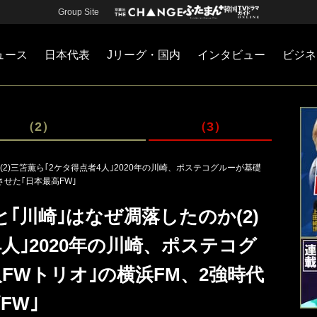
Group Site
ュース
日本代表
Jリーグ・国内
インタビュー
ビジネ
・国内
カー
ネジメント
Jリーグ・国内
戦術
注目選手
海外サッカー
監督
マネー
チームマネジメント
日本代表
（2）
（3）
(2)三笘薫ら｢2ケタ得点者4人｣2020年の川崎、ポステコグルーが基礎
させた｢日本最高FW｣
と｢川崎｣はなぜ凋落したのか(2)
人｣2020年の川崎、ポステコグ
FWトリオ｣の横浜FM、2強時代
FW｣