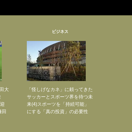
ビジネス
鎌田大
「怪しげなカネ」に頼ってきた
乗
サッカーとスポーツ界を待つ未
歓迎
来(4)スポーツを「持続可能」
鎌田
にする「真の投資」の必要性