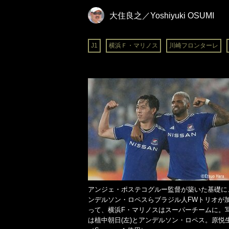
大住良之／Yoshiyuki OSUMI
J1
横浜Ｆ・マリノス
川崎フロンターレ
アンジェ・ポステコグルー監督が築いた基礎に
ンデルソン・ロペスらブラジル人FWトリオが
って、横浜F・マリノスはスーパーチームに。
は植中朝日(左)とアンデルソン・ロペス。原悦