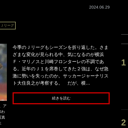
2024.06.29
Ｊリーグ
今季のＪリーグもシーズンを折り返した。さま
ざまな変化が見られる中、気になるのが横浜
Ｆ・マリノスと川崎フロンターレの不調であ
る。近年のＪ１を席巻してきた２強は、なぜ急
激に勢いを失ったのか。サッカージャーナリス
ト大住良之が考察する。 だが、横…
続きを読む
、ア
加わ
写真
生