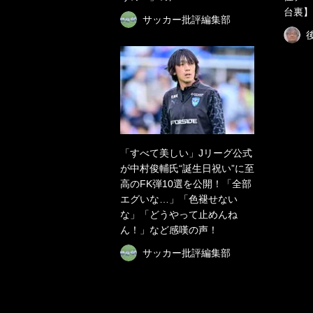
台裏】(
サッカー批評編集部
「すべて美しい」Jリーグ公式
が中村俊輔氏“誕生日祝い”に至
高のFK弾10選を公開！「全部
エグいな…」「色褪せない
な」「どうやって止めんね
ん！」など感嘆の声！
サッカー批評編集部