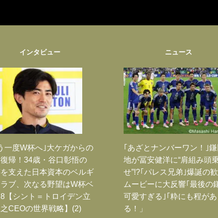
インタビュー
ニュース
う一度W杯へ｣大ケガからの
｢あざとナンバーワン！｣
復帰！34歳・谷口彰悟の
地が冨安健洋に“肩組み頭
跡を支えた日本資本のベルギ
せ”!?｢パレス兄弟｣爆誕の
クラブ、次なる野望はW杯ベ
ムービーに大反響｢最後の
8【シント＝トロイデン立
可愛すぎる｣｢粋にも程があ
之CEOの世界戦略】(2)
る！」