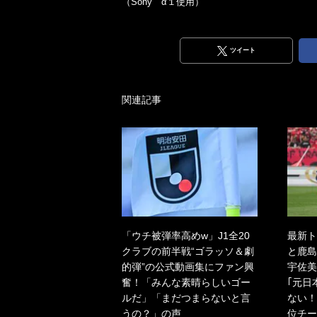
（Sony α１使用）
ツイート
関連記事
「ウチ被弾率高めw」J1全20
最新ト
クラブの前半戦“ゴラッソ＆劇
と鹿島
的弾”の公式動画集にファン興
宇佐美
奮！「みんな素晴らしいゴー
｢元日
ルだ」「まだつまらないと言
ない！
うの？」の声
位チー