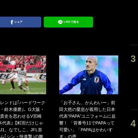
シェア
LINEで送る
レンドは｢ハードワーク
「お子さん、かんわいー」前
・鈴木優磨｣、G大阪・
田大然の愛息が着用した日本
貴史を思わせるV宮崎
代表“PAPA”ユニフォームに反
本代表｣【町田だけじゃ
響！ 「背番号11でPAPAって
J1、なでしこ、JFL首
可愛い」「PAPAはかわいす
ム｢シン・快進撃｣の舞
ぎ」の声