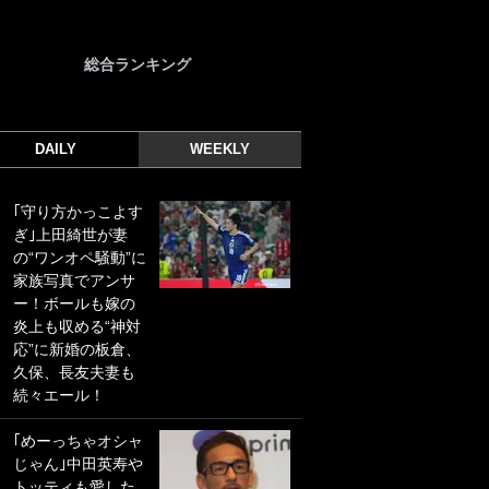
総合ランキング
DAILY
WEEKLY
｢守り方かっこよす
｢光の速さじゃん｣
ぎ｣上田綺世が妻
｢えっぐいミドル｣
の“ワンオペ騒動”に
ドイツ名門移籍の
家族写真でアンサ
日本代表23歳ボラ
ー！ボールも嫁の
ンチ、移籍後初ゴ
炎上も収める“神対
ールに驚愕！｢見た
応”に新婚の板倉、
事ないシュートや｣
久保、長友夫妻も
｢聡がどんどん遠く
続々エール！
なっていく」
｢めーっちゃオシャ
｢誰が止めれんねん
じゃん｣中田英寿や
w｣フェイエ上田綺
トッティも愛した
世の“神コース”弾丸