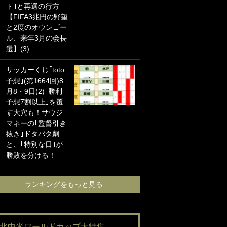
ト｣と再選の行方
海の夕日”新アウェ
【FIFA3兆円の野望
イユニに大反響｢か
と2度のオウンゴー
っこよすぎ｣｢革新
ル、来年3月の会長
的｣｢ソソられる！｣
選】(3)
｢お土産最高すぎ
サッカーくじ｢toto
笑｣｢どうやって入
予想｣(第1664回)8
手？｣ブライトン帰
月8・9日(2)｢勝利
還の三笘薫、同僚
予想7割以上｣を覆
に“ポケカ”をプレゼ
す大穴も！サウジ
ント！｢薫の笑顔見
マネーの｢監督引き
れてよかった｣｢大
抜き｣ドタバタ劇
喜びのリュテル可
と、｢特別な日｣が
愛すぎ｣
勝敗を分ける！
ランキングをも
ランキングをもっと見る
#北中米ワールドカップ大特集