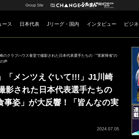
Group Site
ュース
日本代表
Jリーグ・国内
インタビュー
ビジネ
・国内
カー
ネジメント
Jリーグ・国内
戦術
注目選手
海外サッカー
監督
マネー
チームマネジメント
日本代表
1川崎のクラブハウス食堂で撮影された日本代表選手たちの「“実家帰省”の
の声
「メンツえぐいて!!!」J1川崎
撮影された日本代表選手たちの
な食事姿」が大反響！「皆んなの実
2024.07.05