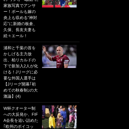
家族写真でアンサ
PKにイタリア代表
ー！ボールも嫁の
GKも成す術なし！
炎上も収める“神対
｢ノーチャンスすぎ
応”に新婚の板倉、
るわ｣｢綺世のPKの
久保、長友夫妻も
上手さは世界屈指
続々エール！
かも｣
浦和と千葉の首を
｢また敬斗が魚に
かしげる主力放
笑｣菅原由勢がW杯
出、柏リカルドの
戦士の夏休み秘蔵
下で新加入2人が化
ショット公開！ 川
ける！Jリーグに必
口春奈と結婚のモ
要な外国人選手は
テ男も登場で｢写真
【Jリーグ開幕｢初
全部楽しそう｣｢タ
めての秋春制｣の大
ケの水中かわいす
激論】(4)
ぎる」
W杯クオーター制
｢セカンドで決まり
への大反発か、FIF
だな｣19歳の日本代
A会長を追い詰めた
表MFが加入したス
｢欧州のボイコッ
ペイン名門、“地中