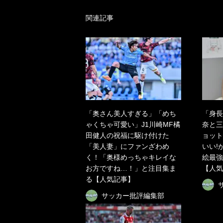
関連記事
「奥さん美人すぎる」「めち
「身長
ゃくちゃ可愛い」J1川崎MF橘
奈と三
田健人の祝福に駆け付けた
ョット
「美人妻」にファンざわめ
いい!
く！「奥様めっちゃキレイな
絵最強
お方ですね…！」と注目集ま
【人気
る【人気記事】
サッカー批評編集部