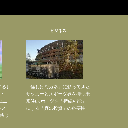
ビジネス
する｣
「怪しげなカネ」に頼ってきた
ッ
サッカーとスポーツ界を待つ未
ユニ
来(4)スポーツを「持続可能」
ンス
にする「真の投資」の必要性
感じ