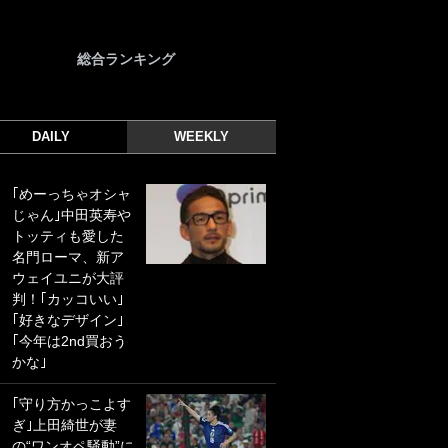
総合ランキング
DAILY
WEEKLY
｢めーっちゃオシャ
｢光の速さじゃん｣
じゃん｣中田英寿や
｢えっぐいミドル｣
トッティも愛した
ドイツ名門移籍の
名門ローマ、新ア
日本代表23歳ボラ
ウェイユニが大評
ンチ、移籍後初ゴ
判！｢カッコいい｣
ールに驚愕！｢見た
｢好きなデザイン｣
事ないシュートや｣
｢今年は2nd買おう
｢聡がどんどん遠く
かな｣
なっていく」
｢守り方かっこよす
｢誰が止めれんねん
ぎ｣上田綺世が妻
w｣フェイエ上田綺
の“ワンオペ騒動”に
世の“神コース”弾丸