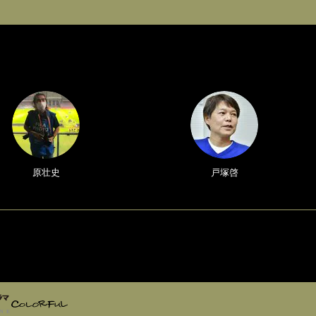
原壮史
戸塚啓