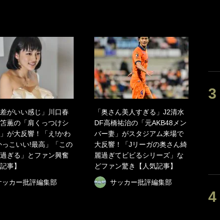
差がいい感じ」川口春
「奥さん美人すぎる」J2清水
笘薫の「肩くっつけシ
DF高橋祐治の「元AKB48メン
」が大反響！「え!かわ
バー妻」がスタジアム来場で
かっこいい!最高」「この
大反響！「Jリーガの奥さん綺
過ぎる」とファン興奮
麗過ぎてビビるシリーズ」な
記事】
どファン驚き【人気記事】
サッカー批評編集部
サッカー批評編集部