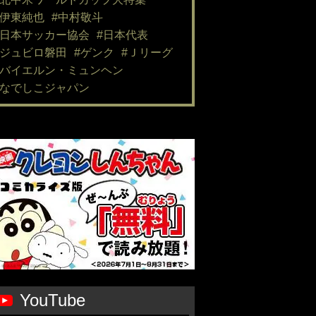
#伊東純也
#中村敬斗
#日本サッカー協会
#日本代表
#ジュビロ磐田
#ゲンク
#Ｊリーグ
#バイエルン・ミュンヘン
#なでしこジャパン
YouTube