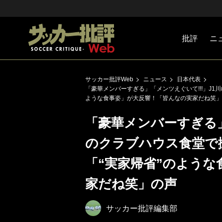
批評
ニ
Jリーグ
戦術
注目選手
海外サッ
監督
マネー
チームマ
日本代表
サッカー批評Web
ニュース
日本代表
「豪華メンバーすぎる」「メンツえぐいて!!!」J
ような食事姿」が大反響！「皆んなの実家だね笑」
「豪華メンバーすぎる」
のクラブハウス食堂で
「“実家帰省”のよう
家だね笑」の声
サッカー批評編集部