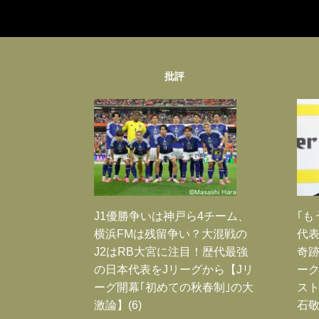
批評
J1優勝争いは神戸ら4チーム、
｢も
横浜FMは残留争い？大混戦の
代表
J2はRB大宮に注目！歴代最強
奇
の日本代表をJリーグから【Jリ
ー
ーグ開幕｢初めての秋春制｣の大
スト
激論】(6)
石敬