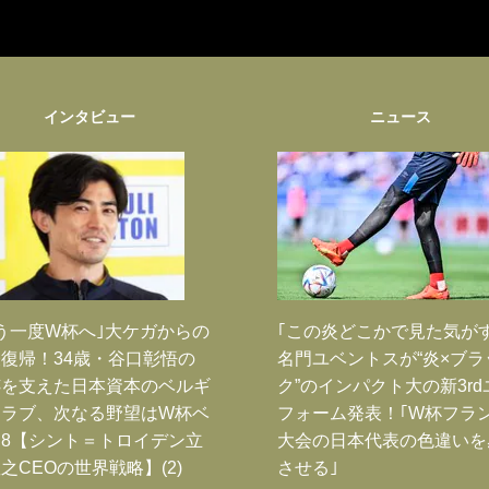
インタビュー
ニュース
う一度W杯へ｣大ケガからの
｢この炎どこかで見た気が
復帰！34歳・谷口彰悟の
名門ユベントスが“炎×ブラ
跡を支えた日本資本のベルギ
ク”のインパクト大の新3rd
クラブ、次なる野望はW杯ベ
フォーム発表！｢W杯フラ
8【シント＝トロイデン立
大会の日本代表の色違いを
之CEOの世界戦略】(2)
させる｣