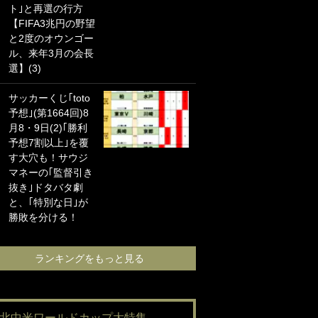
ト｣と再選の行方
海の夕日”新アウェ
【FIFA3兆円の野望
イユニに大反響｢か
と2度のオウンゴー
っこよすぎ｣｢革新
ル、来年3月の会長
的｣｢ソソられる！｣
選】(3)
｢お土産最高すぎ
サッカーくじ｢toto
笑｣｢どうやって入
予想｣(第1664回)8
手？｣ブライトン帰
月8・9日(2)｢勝利
還の三笘薫、同僚
予想7割以上｣を覆
に“ポケカ”をプレゼ
す大穴も！サウジ
ント！｢薫の笑顔見
マネーの｢監督引き
れてよかった｣｢大
抜き｣ドタバタ劇
喜びのリュテル可
と、｢特別な日｣が
愛すぎ｣
勝敗を分ける！
ランキングをも
ランキングをもっと見る
#北中米ワールドカップ大特集