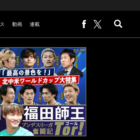
ス
動画
連載
熊崎敬の「路地から始まる処世術」
下田恒幸の「10倍面白くなるサッカー中継の見方」
サッカー批評PHOTOギャラリー「ピッチの焦点」
後藤健生の「蹴球放浪記」
原悦生PHOTOギャラリー「サッカー遠近」
「だれかに言いたくなる記録」
福田師王「ブンデスリーガ奮闘記 Tor!」
大住良之の「この世界のコーナーエリアから」