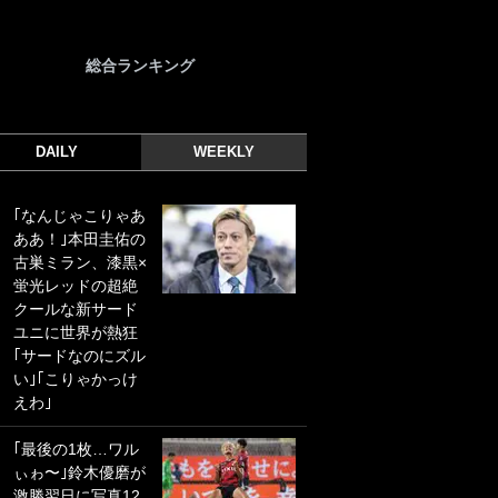
総合ランキング
DAILY
WEEKLY
｢なんじゃこりゃあ
｢光の速さじゃん｣
ああ！｣本田圭佑の
｢えっぐいミドル｣
古巣ミラン、漆黒×
ドイツ名門移籍の
蛍光レッドの超絶
日本代表23歳ボラ
クールな新サード
ンチ、移籍後初ゴ
ユニに世界が熱狂
ールに驚愕！｢見た
｢サードなのにズル
事ないシュートや｣
い｣｢こりゃかっけ
｢聡がどんどん遠く
えわ｣
なっていく」
｢最後の1枚…ワル
｢誰が止めれんねん
ぃゎ〜｣鈴木優磨が
w｣フェイエ上田綺
激勝翌日に写真12
世の“神コース”弾丸