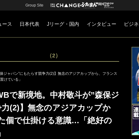
Group Site
ュース
日本代表
Jリーグ・国内
インタビュー
ビジネ
・国内
カー
ネジメント
Jリーグ・国内
戦術
注目選手
海外サッカー
監督
マネー
チームマネジメント
日本代表
（2）
保ジャパン”にもたらす競争力(2)】無念のアジアカップから、フランス
置けている」
WBで新境地。中村敬斗が”森保ジ
力(2)】無念のアジアカップか
た個で仕掛ける意識…「絶好の
」