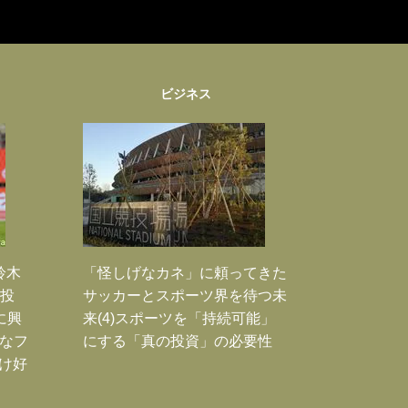
ビジネス
鈴木
「怪しげなカネ」に頼ってきた
枚投
サッカーとスポーツ界を待つ未
に興
来(4)スポーツを「持続可能」
大なフ
にする「真の投資」の必要性
だけ好