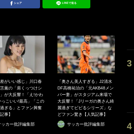
シェア
LINEで送る
差がいい感じ」川口春
「奥さん美人すぎる」J2清水
笘薫の「肩くっつけシ
DF高橋祐治の「元AKB48メン
」が大反響！「え!かわ
バー妻」がスタジアム来場で
かっこいい!最高」「この
大反響！「Jリーガの奥さん綺
過ぎる」とファン興奮
麗過ぎてビビるシリーズ」な
記事】
どファン驚き【人気記事】
サッカー批評編集部
サッカー批評編集部