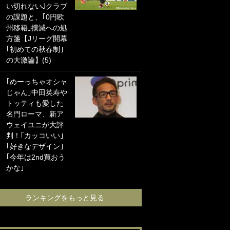
い切れないJクラブ
に“ポケカ”をプレゼ
の課題と、｢0円欧
ント！｢薫の笑顔見
州移籍｣撲滅への処
れてよかった｣｢大
方箋【Jリーグ開幕
喜びのリュテル可
｢初めての秋春制｣
愛すぎ｣
の大激論】(5)
浦和と千葉の首を
｢めーっちゃオシャ
かしげる主力放
じゃん｣中田英寿や
出、柏リカルドの
トッティも愛した
下で新加入2人が化
名門ローマ、新ア
ける！Jリーグに必
ウェイユニが大評
要な外国人選手は
判！｢カッコいい｣
【Jリーグ開幕｢初
｢好きなデザイン｣
めての秋春制｣の大
｢今年は2nd買おう
激論】(4)
かな｣
ランキングをも
ランキングをもっと見る