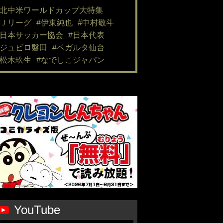
#北中米ワールドカップ大特集
#Ｊリーグ
#伊東純也
#中村敬斗
#日本サッカー協会
#日本代表
#ジュビロ磐田
#ベガルタ仙台
#松木玖生
#なでしこジャパン
YouTube