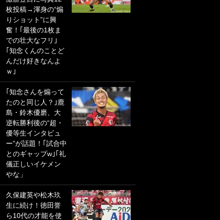
枚投稿→渾身の“煽
PKにイタリア代表
りショット”に興
GKも成す術なし！
奮！｢最後の1枚ま
｢ノーチャンスすぎ
での壮大なフリ｣
るわ｣｢綺世のPKの
｢知念くんのことど
上手さは世界屈指
んだけ好きなんよ
かも｣
ｗ｣
｢また敬斗が魚に
｢知念さんを煽って
笑｣菅原由勢がW杯
たのと同じ人？｣鹿
戦士の夏休み秘蔵
島・鈴木優磨、大
ショット公開！ 川
逆転勝利後の“超・
口春奈と結婚のモ
優等生インタビュ
テ男も登場で｢写真
ー”が話題！｢試合中
全部楽しそう｣｢タ
とのギャップw｣｢礼
ケの水中かわいす
儀正しいイケメン
ぎる」
やな」
｢お土産最高すぎ
久保建英や松木玖
笑｣｢どうやって入
生に続け！徳田誉
手？｣ブライトン帰
ら10代の才能を使
還の三笘薫、同僚