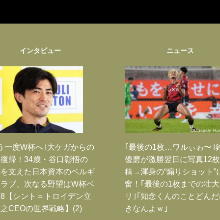
インタビュー
ニュース
う一度W杯へ｣大ケガからの
｢最後の1枚…ワルぃゎ〜｣
復帰！34歳・谷口彰悟の
優磨が激勝翌日に写真12
跡を支えた日本資本のベルギ
稿→渾身の“煽りショット”
クラブ、次なる野望はW杯ベ
奮！｢最後の1枚までの壮
8【シント＝トロイデン立
リ｣｢知念くんのことどん
之CEOの世界戦略】(2)
きなんよｗ｣