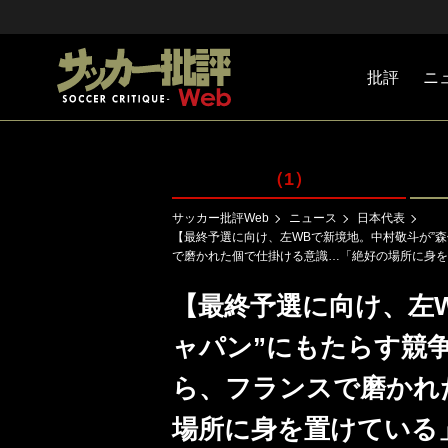
批評
ニ
Jリーグ
戦術
注目選手
海外サッ
監督
マネー
チームマ
日本代表
（1）
サッカー批評Web
ニュース
日本代表
【最終予選に向け、左WBで新境地。中村敬斗が”森
で磨かれた個で仕掛ける意識…「絶好の場所に身を
【最終予選に向け、左
ャパン”にもたらす競争
ら、フランスで磨かれ
場所に身を置けている